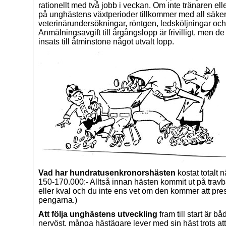
rationellt med två jobb i veckan. Om inte tränaren ell
på unghästens växtperioder tillkommer med all säkerh
veterinärundersökningar, röntgen, ledsköljningar oc
Anmälningsavgift till årgångslopp är frivilligt, men de
insats till åtminstone något utvalt lopp.
Vad har hundratusenkronorshästen
kostat totalt n
150-170.000:- Alltså innan hästen kommit ut på trav
eller kval och du inte ens vet om den kommer att prest
pengarna.)
Att följa unghästens utveckling
fram till start är 
nervöst, många hästägare lever med sin häst trots att