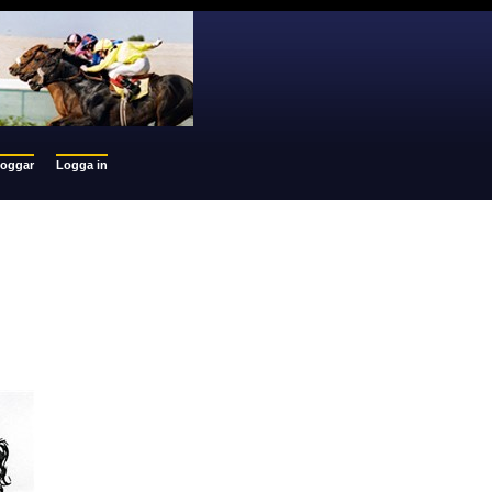
loggar
Logga in