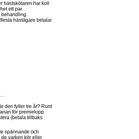
er hästskötaren har koll
et ett par
h behandling.
 flesta hästägare betalar
är den fyller tre år? Runt
banan för premielopp
era (betala tillbaks
både spännande och
 de varken kör eller