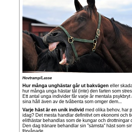
Hovtramp/Lasse
Hur många unghästar går ut bakvägen
eller skada
hur många unga hästar tål (inte) den farten som stress
Ett antal unga individer får varje år mentala psykbryt 
sina håll även av de tvåbenta som omger dem...
Varje häst är en unik individ
med olika behov, har p
idag? Det mesta handlar definitivt om ekonomi och ti
elithästar behandlas som de kungar och drottningar 
Den dag tränare behandlar sin ”sämsta” häst som sin
förvånade.