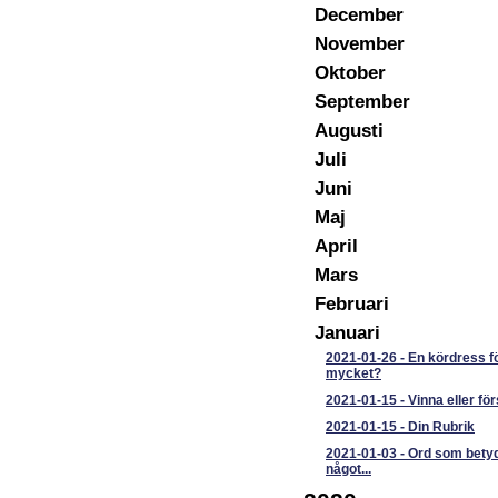
December
November
Oktober
September
Augusti
Juli
Juni
Maj
April
Mars
Februari
Januari
2021-01-26
-
En kördress f
mycket?
2021-01-15
-
Vinna eller fö
2021-01-15
-
Din Rubrik
2021-01-03
-
Ord som bety
något...