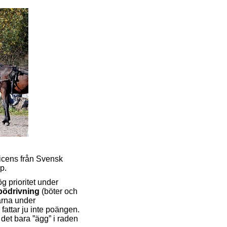
 licens från Svensk
p.
g prioritet under
ödrivning
(böter och
arna under
fattar ju inte poängen.
r det bara ”ägg” i raden