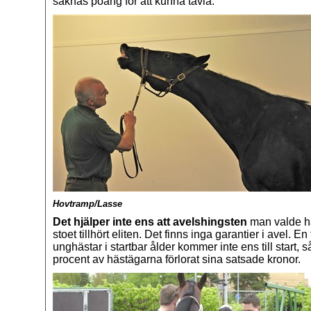
saknas poäng för att kunna tävla.
Hovtramp/Lasse
Det hjälper inte ens att avelshingsten
man valde ha
stoet tillhört eliten. Det finns inga garantier i avel. En
unghästar i startbar ålder kommer inte ens till start, 
procent av hästägarna förlorat sina satsade kronor.