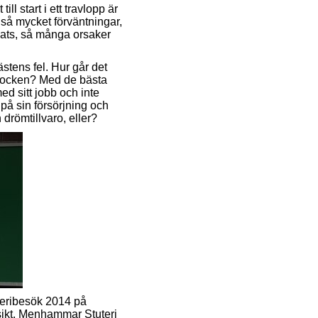
l start i ett travlopp är
 så mycket förväntningar,
pats, så många orsaker
ästens fel. Hur går det
eflocken? Med de bästa
d sitt jobb och inte
på sin försörjning och
 drömtillvaro, eller?
teribesök 2014 på
åsikt. Menhammar Stuteri