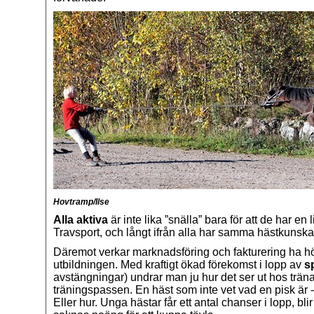
Hovtramp/Ilse
Alla aktiva
är inte lika ”snälla” bara för att de har en
Travsport, och långt ifrån alla har samma hästkunska
Däremot verkar marknadsföring och fakturering ha hö
utbildningen. Med kraftigt ökad förekomst i lopp av
sp
avstängningar) undrar man ju hur det ser ut hos trän
träningspassen. En häst som inte vet vad en pisk är - 
Eller hur. Unga hästar får ett antal chanser i lopp, bli