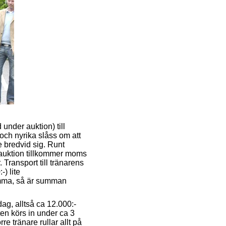
 under auktion) till
 och nyrika slåss om att
e bredvid sig. Runt
d auktion tillkommer moms
. Transport till tränarens
-) lite
imma, så är summan
dag, alltså ca 12.000:-
en körs in under ca 3
e tränare rullar allt på