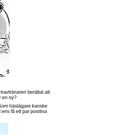
travtränaren berättat att
r en ny?
? Som hästägare kanske
t ens få ett par positiva