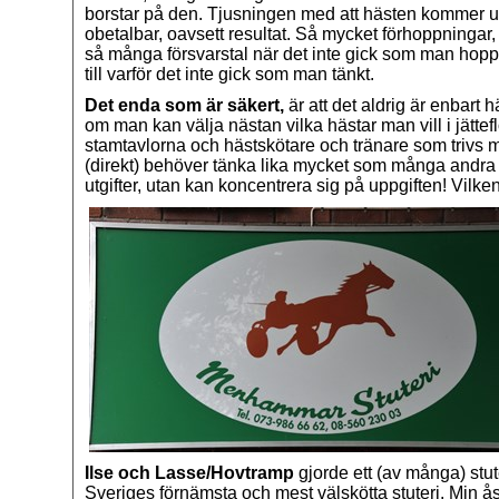
borstar på den. Tjusningen med att hästen kommer ut til
obetalbar, oavsett resultat. Så mycket förhoppningar,
så många försvarstal när det inte gick som man hop
till varför det inte gick som man tänkt.
Det enda som är säkert,
är att det aldrig är enbart h
om man kan välja nästan vilka hästar man vill i jätt
stamtavlorna och hästskötare och tränare som trivs me
(direkt) behöver tänka lika mycket som många andra 
utgifter, utan kan koncentrera sig på uppgiften! Vilken
Ilse och Lasse/Hovtramp
gjorde ett (av många) stu
Sveriges förnämsta och mest välskötta stuteri. Min 