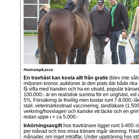
Hovtramp/Lasse
En travhäst kan kosta allt från gratis
(blev inte såld
miljonen kronor, auktioner är den plats där både rika
få vifta med handen och ha en utvald, populär tränar
100.000:- är en realistisk summa för en unghäst, vi
5%. Försäkring är frivillig men kostar runt 7-8.000:-/år
stall, veterinärkostnad vaccinering, tandläkare (1.500:
verkning/hovslageri och kanske ett täcke och en gr
redan uppe i + ca 5.000:-
Inkörningsavgift
hos travtränare ligger runt 3-400:-/
per månad och hos vissa tränare ingår skoning. Häst
månader, om inget inträffar. Under uppträning hos störr