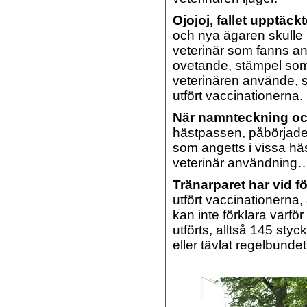
Ojojoj, fallet upptäck
och nya ägaren skulle 
veterinär som fanns ang
ovetande, stämpel som
veterinären använde, s
utfört vaccinationerna.
När namnteckning oc
hästpassen, påbörjade
som angetts i vissa häs
veterinär användning
Tränarparet har vid f
utfört vaccinationerna
kan inte förklara varför
utförts, alltså 145 sty
eller tävlat regelbundet