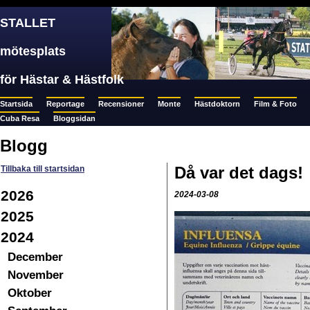
STALLET
mötesplats
för Hästar & Hästfolk
Startsida
Reportage
Recensioner
Monte
Hästdoktorn
Film & Foto
Cuba Resa
Bloggsidan
Blogg
Då var det dags!
Tillbaka till startsidan
2026
2024-03-08
2025
2024
December
November
Oktober