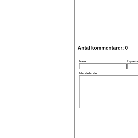
Antal kommentarer:
0
Namn:
E-posta
Meddelande: