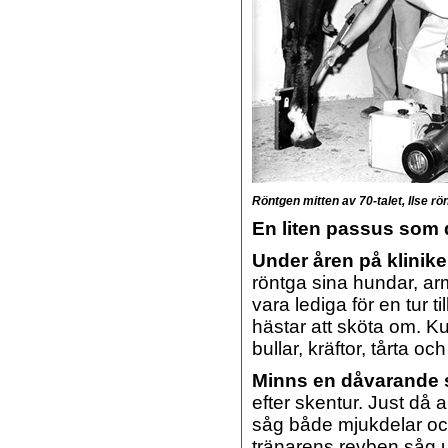
Röntgen mitten av 70-talet, Ilse r
En liten passus som d
Under åren på klinik
röntga sina hundar, ar
vara lediga för en tur 
hästar att sköta om. Ku
bullar, kräftor, tårta oc
Minns en dåvarande s
efter skentur. Just då
såg både mjukdelar oc
tränarens revben såg ut