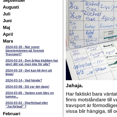
September
Augusti
Juli
Juni
Maj
April
Mars
2024-03-30
-
När sover
tjänstemännen på Svensk
Travsport?
2024-03-24
-
Den årliga klubben har
gjort ditt val, men inte för alla?
2024-03-19
-
Det kan bli dyrt att
ljuga!
2024-03-14
-
Vad hände?
Jahaja.
2024-03-08
-
Då var det dags!
2024-03-06
-
Vanten som blev en
Har faktiskt bara vänt
tumme...
finns motståndare till v
2024-03-02
-
Djurförbud eller
travsport är förmodligen
"Jur.förbud" ?
vissa blir hängiga, till
Februari