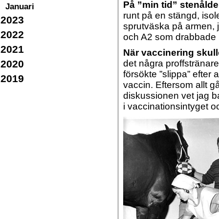
På ”min tid” stenålde
Januari
runt på en stängd, iso
2023
sprutväska på armen, j
2022
och A2 som drabbade i s
2021
När vaccinering skul
2020
det några proffstränare
försökte ”slippa” efter 
2019
vaccin. Eftersom allt gå
diskussionen vet jag b
i vaccinationsintyget o