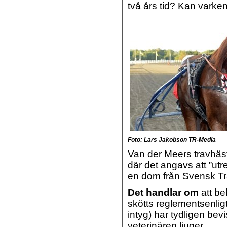
två års tid? Kan varken
Foto: Lars Jakobson TR-Media
Van der Meers travhäs
där det angavs att ”ut
en dom från Svensk Tr
Det handlar om
att be
skötts reglementsenligt
intyg) har tydligen bev
veterinären ljuger.