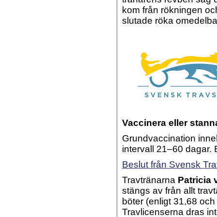
kom från rökningen och
slutade röka omedelbar
Vaccinera eller stan
Grundvaccination inneb
intervall 21–60 dagar. E
Beslut från Svensk Tra
Travtränarna
Patricia
stängs av från allt tra
böter (enligt 31,68
och 
Travlicenserna dras in