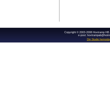
Copyright © 2003-2008 Hovtramp HB Al
e-post: hovtrampab@hotm
Din Studio hemsida