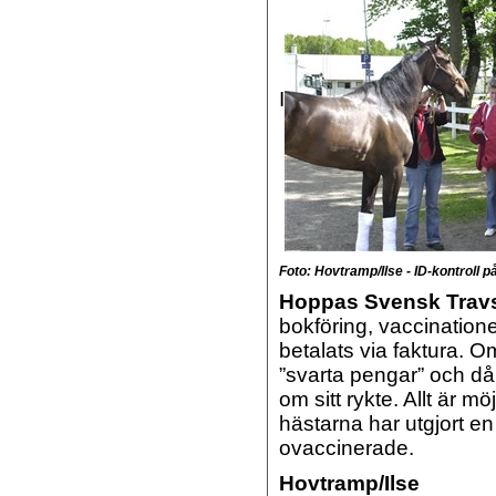
I
Foto: Hovtramp/Ilse - ID-kontroll p
Hoppas Svensk Trav
bokföring, vaccinationer
betalats via faktura. 
”svarta pengar” och då
om sitt rykte. Allt är mö
hästarna har utgjort en
ovaccinerade.
Hovtramp/Ilse