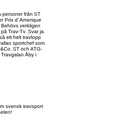
ra personer från ST
r Prix d’ Amerique
. Behövs verkligen
 på Trav-Tv. Svar ja.
å ett helt travlopp
vallas sportchef som
ia &Co. ST och ATG-
 Travgalan Åby i
om svensk travsport
heten!