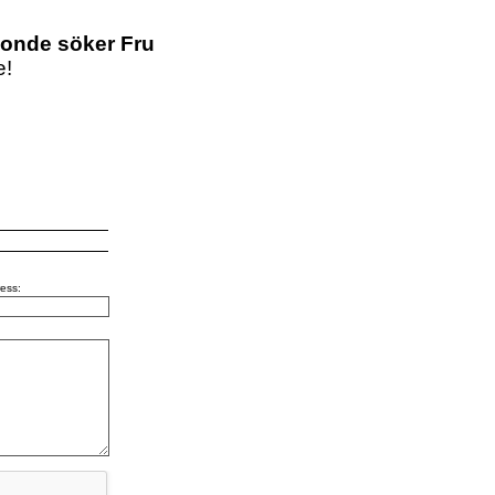
onde söker Fru
e!
ess: