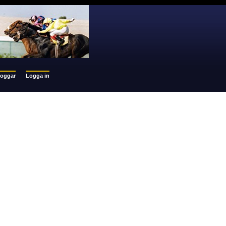
loggar
Logga in