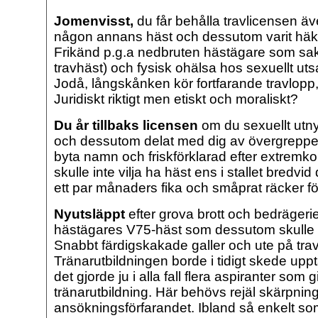
Jomenvisst,
du får behålla travlicensen ä
någon annans häst och dessutom varit häkta
Frikänd p.g.a nedbruten hästägare som sak
travhäst) och fysisk ohälsa hos sexuellt utsa
Jodå, långskånken kör fortfarande travlopp, 
Juridiskt riktigt men etiskt och moraliskt?
Du år tillbaks licensen
om du sexuellt utnyt
och dessutom delat med dig av övergreppen
byta namn och friskförklarad efter extremkort
skulle inte vilja ha häst ens i stallet bredvid
ett par månaders fika och småprat räcker för
Nyutsläppt
efter grova brott och bedrägeri
hästägares V75-häst som dessutom skulle s
Snabbt färdigskakade galler och ute på tra
Tränarutbildningen borde i tidigt skede upp
det gjorde ju i alla fall flera aspiranter so
tränarutbildning. Här behövs rejäl skärpnin
ansökningsförfarandet. Ibland så enkelt som