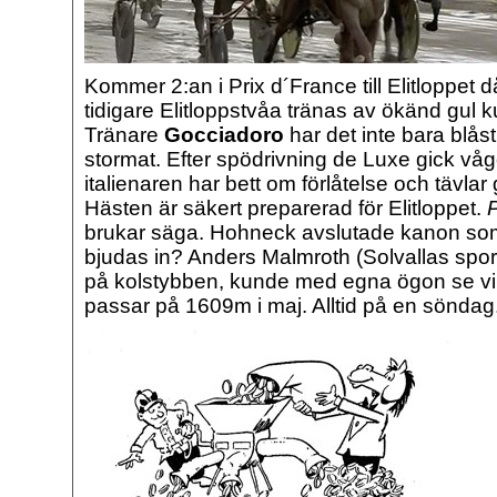
Kommer 2:an i Prix d´France till Elitloppet 
tidigare Elitloppstvåa tränas av ökänd gul 
Tränare
Gocciadoro
har det inte bara blås
stormat. Efter spödrivning de Luxe gick v
italienaren har bett om förlåtelse och tävlar
Hästen är säkert preparerad för Elitloppet.
P
brukar säga. Hohneck avslutade kanon som 
bjudas in? Anders Malmroth (Solvallas sport
på kolstybben, kunde med egna ögon se vi
passar på 1609m i maj. Alltid på en söndag