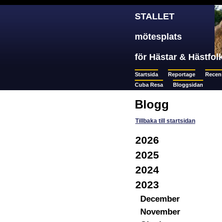
STALLET
mötesplats
för Hästar & Hästfol
Startsida
Reportage
Recen
Cuba Resa
Bloggsidan
Blogg
Tillbaka till startsidan
2026
2025
2024
2023
December
November