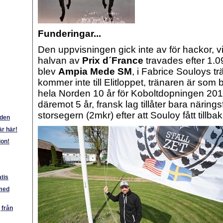
Funderingar...
Den uppvisningen gick inte av för hackor, vi
halvan av
Prix d´France
travades efter 1.0
blev
Ampia Mede SM
, i Fabrice Souloys tr
kommer inte till Elitloppet, tränaren är som
hela Norden 10 år för Koboltdopningen 2016
däremot 5 år, fransk lag tillåter bara näring
storsegern (2mkr) efter att Souloy fått tillba
nden
är här!
ion!
tis
 med
 från