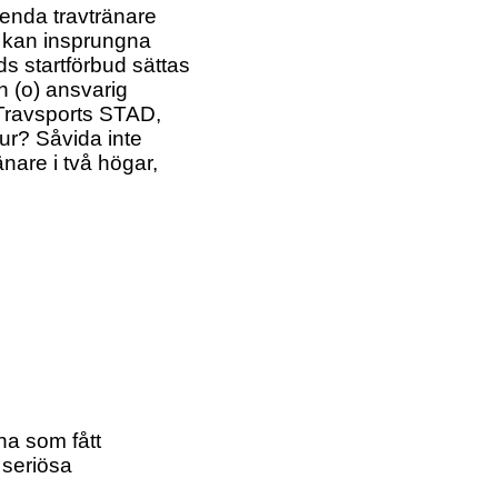
nda travtränare
t kan insprungna
ids startförbud sättas
h (o) ansvarig
 Travsports STAD,
ur? Såvida inte
nare i två högar,
na som fått
a seriösa