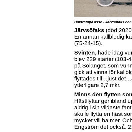
Hovtramp/Lasse - Järvsöfaks och
Järvsöfaks
(död 2020)
En annan kallblodig 
(75-24-15).
Svinten,
hade idag vun
blev 229 starter (103-
på Solänget, som vunn
gick att vinna för kall
flyttades till…just de
ytterligare 2,7 mkr.
Minns den flytten so
Hästflyttar ger ibland 
aldrig i sin vildaste f
skulle flytta en häst so
mycket vill ha mer. Och 
Engström det också, 2,