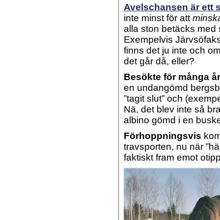
Avelschansen är ett 
inte minst för att
minska
alla ston betäcks med sa
Exempelvis Järvsöfak
finns det ju inte och om 
det går då, eller?
Besökte för många å
en undangömd bergsby (
”tagit slut” och (exem
Nä, det blev inte så br
albino gömd i en busk
Förhoppningsvis
komm
travsporten, nu när ”häs
faktiskt fram emot ot