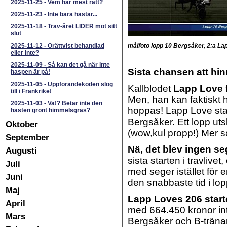
2025-11-25
-
Vem har mest rätt?
2025-11-23
-
Inte bara hästar...
2025-11-18
-
Trav-året LIDER mot sitt
slut
2025-11-12
-
Orättvist behandlad
målfoto lopp 10 Bergsåker, 2:a La
eller inte?
2025-11-09
-
Så kan det gå när inte
Sista chansen att hin
haspen är på!
2025-11-05
-
Uppförandekoden slog
Kallblodet
Lapp Love
till i Frankrike!
Men, han kan faktiskt hi
2025-11-03
-
Va!? Betar inte den
hoppas! Lapp Love star
hästen grönt himmelsgräs?
Bergsåker. Ett lopp uts
Oktober
(wow,kul propp!) Mer s
September
Nä, det blev ingen se
Augusti
sista starten i travlivet
Juli
med seger istället för 
Juni
den snabbaste tid i lop
Maj
Lapp Loves 206 start
April
med 664.450 kronor int
Mars
Bergsåker och B-tränar