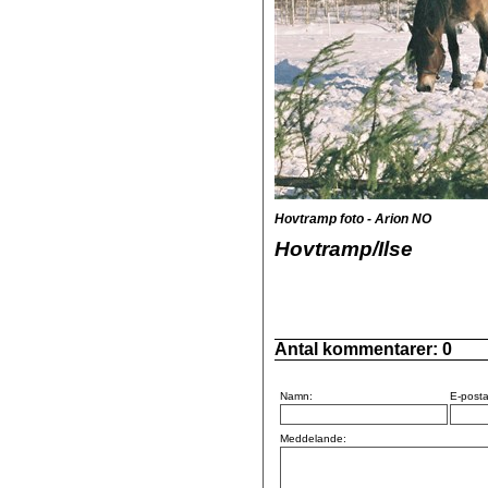
Hovtramp foto - Arion NO
Hovtramp/Ilse
Antal kommentarer:
0
Namn:
E-posta
Meddelande: