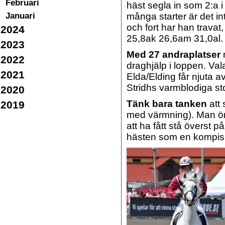
Februari
häst segla in som 2:a i
Januari
många starter är det i
och fort har han travat
2024
25,8ak 26,6am 31,0al.
2023
Med 27 andraplatser
m
2022
draghjälp i loppen. V
2021
Elda/Elding får njuta 
Stridhs varmblodiga sto
2020
Tänk bara tanken
att
2019
med värmning). Man öns
att ha fått stå överst p
hästen som en kompis