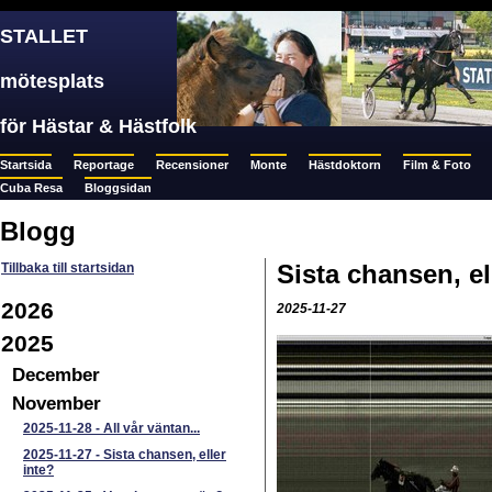
STALLET
mötesplats
för Hästar & Hästfolk
Startsida
Reportage
Recensioner
Monte
Hästdoktorn
Film & Foto
Cuba Resa
Bloggsidan
Blogg
Sista chansen, el
Tillbaka till startsidan
2026
2025-11-27
2025
December
November
2025-11-28
-
All vår väntan...
2025-11-27
-
Sista chansen, eller
inte?