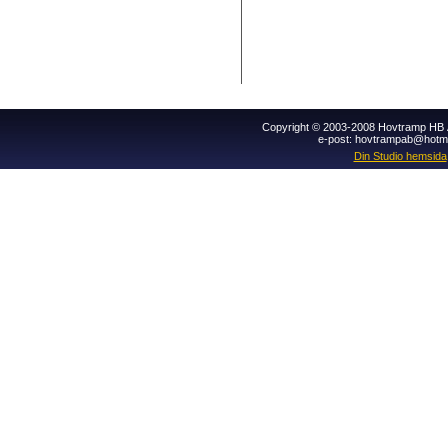
Copyright © 2003-2008 Hovtramp HB Al
e-post: hovtrampab@hotm
Din Studio hemsida