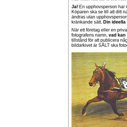
Ja!
En upphovsperson har idee
Köparen ska se till att ditt
ändras utan upphovspersone
kränkande sätt.
Din ideella 
När ett företag eller en pri
fotografens namn,
vad kan
tillstånd för att publicera 
bildarkivet är SÅLT ska fot