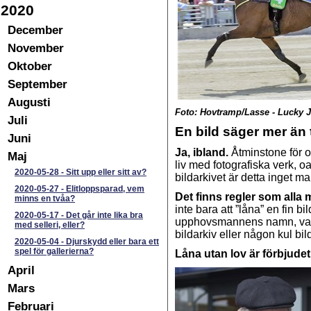
2020
December
November
Oktober
September
Augusti
Foto: Hovtramp/Lasse - Lucky 
Juli
En bild säger mer än
Juni
Ja, ibland.
Åtminstone för o
Maj
liv med fotografiska verk, o
2020-05-28
-
Sitt upp eller sitt av?
bildarkivet är detta inget ma
2020-05-27
-
Elitloppsparad, vem
Det finns regler som alla 
minns en tvåa?
inte bara att ”låna” en fin b
2020-05-17
-
Det går inte lika bra
upphovsmannens namn, vark
med selleri, eller?
bildarkiv eller någon kul bild
2020-05-04
-
Djurskydd eller bara ett
spel för gallerierna?
Låna utan lov är förbjude
April
Mars
Februari