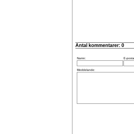
Antal kommentarer:
0
Namn:
E-posta
Meddelande: