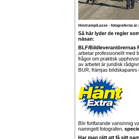
Hovtramp/Lasse - fotograferna är fl
Så här lyder de regler so
näsan:
BLF/Bildleverantörernas
arbetar professionellt med b
frågor om praktisk upphovsrä
av arbetet är juridisk rådgi
BUR, främjas bildskapares 
Blir fortfarande vansinnig v
namngett fotografen,
specie
Har man rätt att få sitt n