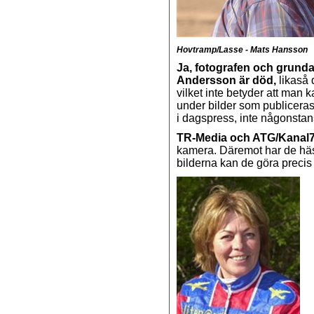
Hovtramp/Lasse - Mats Hansson
Ja, fotografen och grund
Andersson är död,
likaså 
vilket inte betyder att man 
under bilder som publiceras.
i dagspress, inte någonstan
TR-Media och ATG/Kanal
kamera. Däremot har de häs
bilderna kan de göra precis 