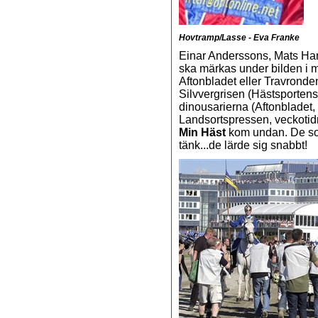
Hovtramp/Lasse - Eva Franke
Einar Anderssons, Mats H
ska märkas under bilden i m
Aftonbladet eller Travronde
Silvvergrisen (Hästsportens
dinousarierna (Aftonbladet
Landsortspressen, veckotidn
Min Häst
kom undan. De som 
tänk...de lärde sig snabbt!