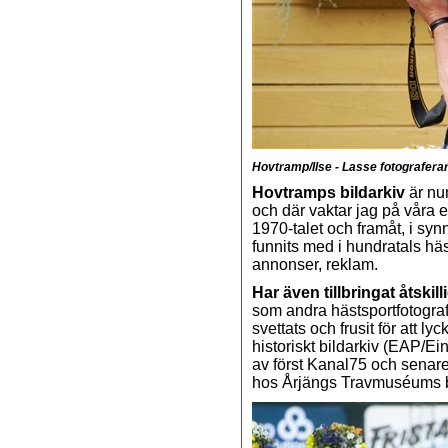
Hovtramp/Ilse - Lasse fotografera
Hovtramps bildarkiv
är num
och där vaktar jag på våra 
1970-talet och framåt, i syn
funnits med i hundratals hä
annonser, reklam.
Har även tillbringat åtskill
som andra hästsportfotografe
svettats och frusit för att l
historiskt bildarkiv (EAP/
av först Kanal75 och senar
hos Årjängs Travmuséums bi