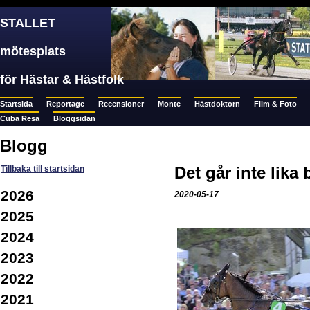
STALLET
mötesplats
för Hästar & Hästfolk
Startsida
Reportage
Recensioner
Monte
Hästdoktorn
Film & Foto
Cuba Resa
Bloggsidan
Blogg
Det går inte lika 
Tillbaka till startsidan
2026
2020-05-17
2025
2024
2023
2022
2021