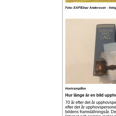
Foto: EAP/Einar Andersson - fotogr
Hovtramp/Ilse
Hur länge är en bild upph
70 år efter det år upphovsp
efter det år upphovspersonen
bildens framställningsår. D