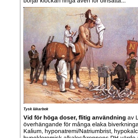
börjar klockan ringa även för oinsatta...
Tysk läkarbok
Vid för höga doser, flitig användning
av L
överhängande för många elaka biverkningar
Kalium, hyponatremi/Natriumbrist, hypokalc
hypokloremisk alkalos/kroppens PH-värde ä