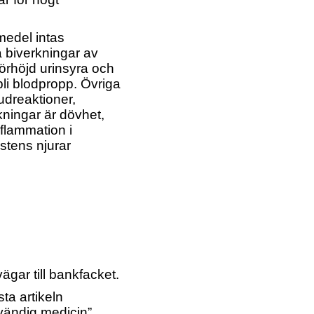
medel intas
a biverkningar av
förhöjd urinsyra och
bli blodpropp. Övriga
udreaktioner,
kningar är dövhet,
nflammation i
ästens njurar
vägar till bankfacket.
ta artikeln
vändig medicin”