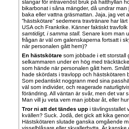
slangar för intravenöst bruk på hatthyllan h
bikarbonat i såna mängder, då undrar man 
baka eller vattna gräsmattan. Jaja, jag vet a
”hästskötare” sedemera travtränare har lärt
USA och Frankrike. Känner faktiskt travfol
samtidigt, i samma stall.
Senare kom man up
frågan är väl om galenskaperna fortsatt i
när personalen gått hem)?
En hästskötare
som jobbade i ett storstall
selkammaren under en hög med träcktäcken,
som hände när personalen gått hem. Smått o
hade skördats i travlopp och hästskötaren
Som pedantiskt noggrann med sina passh
väl som individer, och reagerade naturligtvis 
förändring. All väntan är svår, men det var s
Man vill ju veta vem man jobbar åt, eller hu
Tror ni att det tändes upp
i tävlingsstallet 
kvällen? Suck. Jodå, det gick att kika geno
Hästskötaren slutade ganska omgående m
visselblåsare eller skvallerbytta. Är kansk