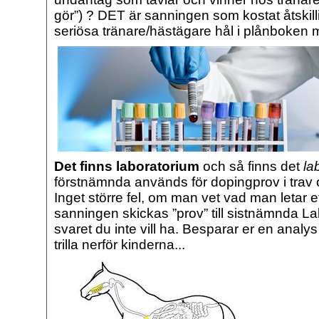
gör”) ? DET är sanningen som kostat åtskilli
seriösa tränare/hästägare hål i plånboken 
Det finns laboratorium
och så finns det
la
förstnämnda används för dopingprov i trav 
Inget större fel, om man vet vad man letar ef
sanningen skickas ”prov” till sistnämnda La
svaret du inte vill ha. Besparar er en analys
trilla nerför kinderna...