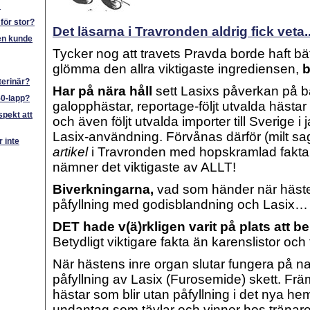
m
för stor?
Det läsarna i Travronden aldrig fick veta..
den kunde
Tycker nog att travets Pravda borde haft bät
glömma den allra viktigaste ingrediensen,
b
terinär?
Har på nära håll
sett Lasixs påverkan på b
50-lapp?
galopphästar, reportage-följt utvalda häst
spekt att
och även följt utvalda importer till Sverige i 
Lasix-användning. Förvånas därför (milt sa
 inte
artikel
i Travronden med hopskramlad fakta
nämner det viktigaste av ALLT!
Biverkningarna,
vad som händer när häste
påfyllning med godisblandning och Lasix…
DET hade v(ä)rkligen varit på plats att be
Betydligt viktigare fakta än karenslistor och
När hästens inre organ slutar fungera på na
påfyllning av Lasix (Furosemide) skett. Fr
hästar som blir utan påfyllning i det nya he
undantag som tävlar och vinner hos tränar