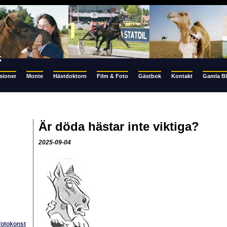
k
sioner
Monte
Hästdoktorn
Film & Foto
Gästbok
Kontakt
Gamla B
Är döda hästar inte viktiga?
2025-09-04
 fotokonst