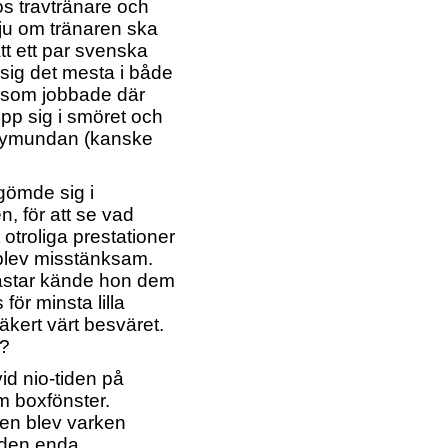
os travtränare och
ju om tränaren ska
tt ett par svenska
 sig det mesta i både
k som jobbade där
p sig i smöret och
 skymundan (kanske
 gömde sig i
 för att se vad
troliga prestationer
 blev misstänksam.
ästar kände hon dem
för minsta lilla
äkert värt besväret.
r?
vid nio-tiden på
m boxfönster.
en blev varken
e den enda