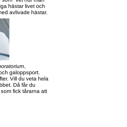
ga hästar livet och
med avlivade hästar.
boratorium
,
och galoppsport.
ter. Vill du veta hela
bbet. Då får du
 som fick tårarna att