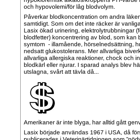
och hypovolemi/för låg blodvolym.
Påverkar blodkoncentration om andra läke
samtidigt. Som om det inte räcker är vanlig
Lasix ökad urinering, elektrolytrubbningar (
blodfetter) koncentrering av blod, som kan 
symtom - illamående, hörselnedsättning, h
nedsatt glukostolerans. Mer allvarliga biver
allvarliga allergiska reaktioner, chock och i
blodkärl eller njurar. I sparad analys blev h
utslagna, svårt att tävla då...
Amerikaner är inte blyga, har alltid gått gen
Lasix började användas 1967 i USA, då förs
publicerades i Veterinärtidningen som ”nöd