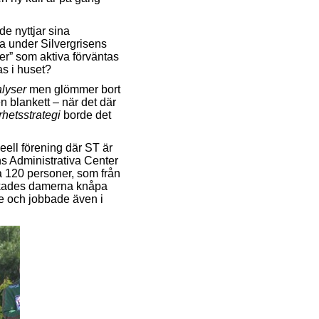
e nyttjar sina
a under Silvergrisens
er” som aktiva förväntas
s i huset?
alyser
men glömmer bort
n blankett – när det där
rhetsstrategi
borde det
eell förening där ST är
s Administrativa Center
 120 personer, som från
kades damerna knåpa
re och jobbade även i