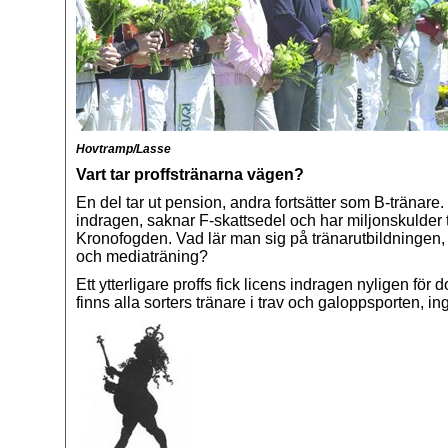
Hovtramp/Lasse
Vart tar proffstränarna vägen?
En del tar ut pension, andra fortsätter som B-tränare.
indragen, saknar F-skattsedel och har miljonskulder t
Kronofogden. Vad lär man sig på tränarutbildningen
och mediaträning?
Ett ytterligare proffs fick licens indragen nyligen för
finns alla sorters tränare i trav och galoppsporten, in