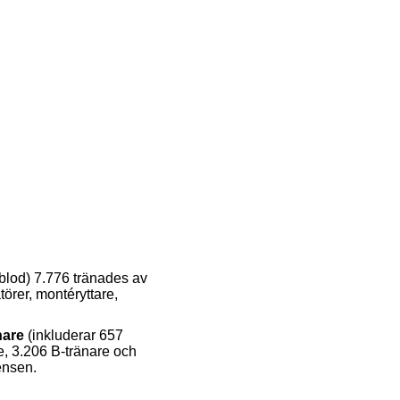
blod) 7.776 tränades av
örer, montéryttare,
nare
(inkluderar 657
e, 3.206 B-tränare och
ensen.