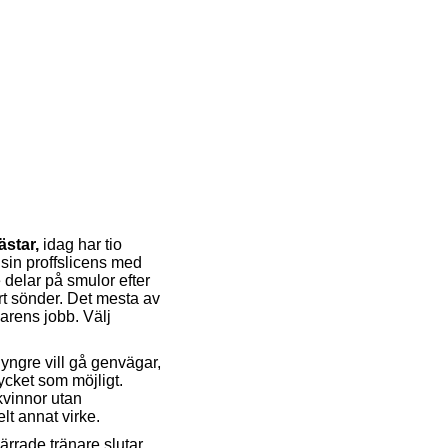
ästar,
idag har tio
sin proffslicens med
delar på smulor efter
ört sönder. Det mesta av
narens jobb. Välj
yngre vill gå genvägar,
mycket som möjligt.
 kvinnor utan
elt annat virke.
 ärrade tränare slutar.