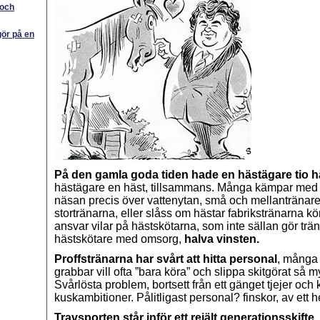
 och
gör på en
På den gamla goda tiden hade en hästägare tio h
hästägare en häst, tillsammans. Många kämpar med 
näsan precis över vattenytan, små och mellantränare 
stortränarna, eller slåss om hästar fabrikstränarna k
ansvar vilar på hästskötarna, som inte sällan gör trä
hästskötare med omsorg,
halva vinsten.
Proffstränarna har svårt att hitta personal
, många 
grabbar vill ofta ”bara köra” och slippa skitgörat så 
Svårlösta problem, bortsett från ett gänget tjejer och
kuskambitioner. Pålitligast personal? finskor, av ett h
Travsporten står inför ett rejält generationsskifte
,