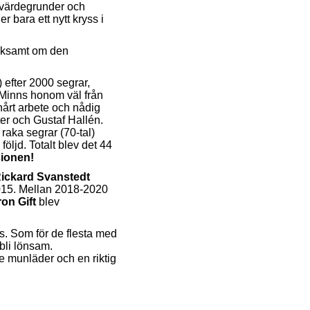
a värdegrunder och
r bara ett nytt kryss i
veksamt om den
) efter 2000 segrar,
 Minns honom väl från
 hårt arbete och nådig
er och Gustaf Hallén.
aka segrar (70-tal)
öljd. Totalt blev det 44
sionen!
ickard Svanstedt
015.
Mellan 2018-2020
on Gift
blev
fs. Som för de flesta med
bli lönsam.
e munläder och en riktig