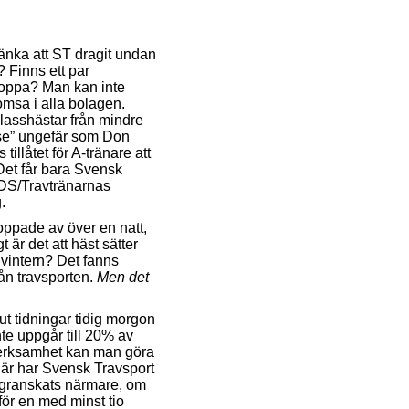
 tänka att ST dragit undan
 Finns ett par
hoppa? Man kan inte
momsa i alla bolagen.
lasshästar från mindre
use” ungefär som Don
illåtet för A-tränare att
Det får bara Svensk
 TDS/Travtränarnas
g.
ppade av över en natt,
 är det att häst sätter
vintern? Det fanns
rån travsporten.
Men det
 ut tidningar tidig morgon
nte uppgår till 20% av
verksamhet kan man göra
 här har Svensk Travsport
de granskats närmare, om
 för en med minst tio