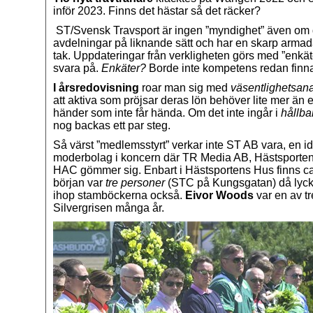
inför 2023. Finns det hästar så det räcker?
ST/Svensk Travsport är ingen ”myndighet” även om d
avdelningar på liknande sätt och har en skarp armad
tak. Uppdateringar från verkligheten görs med ”enkät
svara på.
Enkäter?
Borde inte kompetens redan finna
I årsredovisning
roar man sig med
väsentlighetsan
att aktiva som pröjsar deras lön behöver lite mer än e
händer som inte får hända. Om det inte ingår i
hållba
nog backas ett par steg.
Så värst ”medlemsstyrt” verkar inte ST AB vara, en id
moderbolag i koncern där TR Media AB, Hästsporten
HAC gömmer sig. Enbart i Hästsportens Hus finns ca
början var
tre personer
(STC på Kungsgatan) då lyc
ihop stamböckerna också.
Eivor Woods
var en av t
Silvergrisen många år.