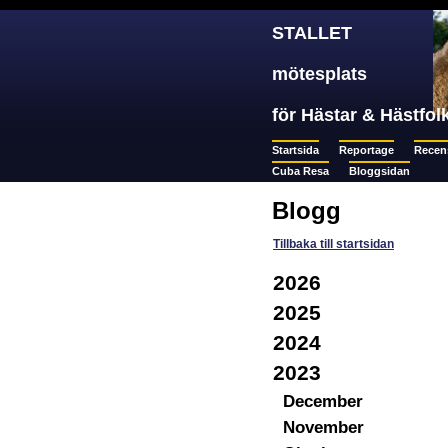
STALLET
mötesplats
för Hästar & Hästfol
Startsida
Reportage
Recen
Cuba Resa
Bloggsidan
Blogg
Tillbaka till startsidan
2026
2025
2024
2023
December
November