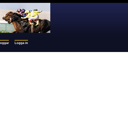
loggar
Logga in