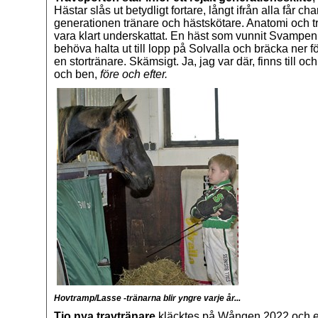
Hästar slås ut betydligt fortare, långt ifrån alla får
generationen tränare och hästskötare. Anatomi och tr
vara klart underskattat. En häst som vunnit Svampen 
behöva halta ut till lopp på Solvalla och bräcka ner
en stortränare. Skämsigt. Ja, jag var där, finns till o
och ben,
före och efter.
Hovtramp/Lasse -tränarna blir yngre varje år...
Tio nya travtränare
kläcktes på Wången 2022 och en