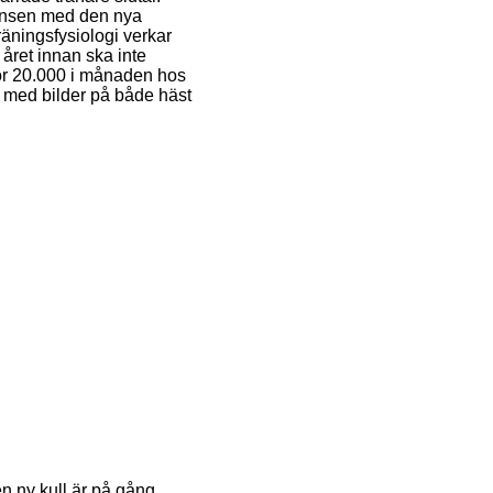
 chansen med den nya
äningsfysiologi verkar
året innan ska inte
 för 20.000 i månaden hos
ch med bilder på både häst
 ny kull är på gång