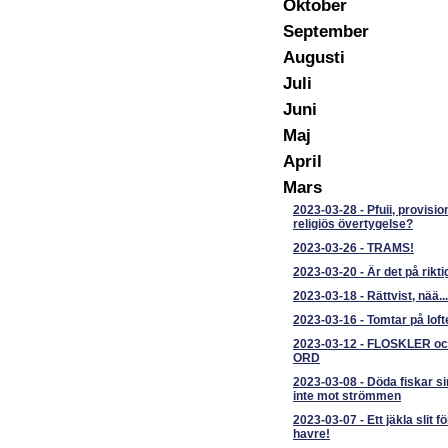
Oktober
September
Augusti
Juli
Juni
Maj
April
Mars
2023-03-28
-
Pfuii, provisio
religiös övertygelse?
2023-03-26
-
TRAMS!
2023-03-20
-
Är det på rikti
2023-03-18
-
Rättvist, nää...
2023-03-16
-
Tomtar på loft
2023-03-12
-
FLOSKLER o
ORD
2023-03-08
-
Döda fiskar 
inte mot strömmen
2023-03-07
-
Ett jäkla slit fö
havre!