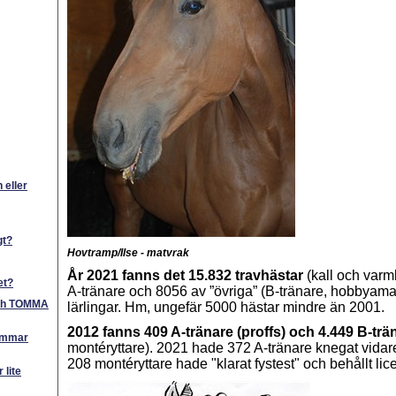
n eller
gt?
Hovtramp/Ilse - matvrak
År 2021 fanns det 15.832 travhästar
(kall och varm
et?
A-tränare och 8056 av ”övriga” (B-tränare, hobbyamat
ch TOMMA
lärlingar. Hm,
ungefär 5000 hästar mindre än 2001.
2012 fanns 409 A-tränare (proffs) och 4.449 B-trä
simmar
montéryttare). 2021 hade 372 A-tränare knegat vidar
208 montéryttare hade "klarat fystest" och behållt lic
r lite