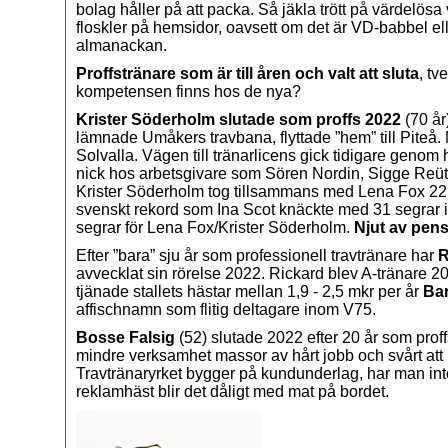
bolag håller på att packa. Så jäkla trött på värdelös
floskler på hemsidor, oavsett om det är VD-babbel elle
almanackan.
Proffstränare som är till åren och valt att sluta
, t
kompetensen finns hos de nya?
Krister Söderholm slutade som proffs 2022
(70 år
lämnade Umåkers travbana, flyttade ”hem” till Piteå.
Solvalla. Vägen till tränarlicens gick tidigare genom
nick hos arbetsgivare som Sören Nordin, Sigge Reüt
Krister Söderholm tog tillsammans med Lena Fox 22 r
svenskt rekord som Ina Scot knäckte med 31 segrar i f
segrar för Lena Fox/Krister Söderholm.
Njut av pen
Efter ”bara” sju år som professionell travtränare har
R
avvecklat sin rörelse 2022. Rickard blev A-tränare 2
tjänade stallets hästar mellan 1,9 - 2,5 mkr per år
Bar
affischnamn som flitig deltagare inom V75.
Bosse Falsig
(52) slutade 2022 efter 20 år som prof
mindre verksamhet massor av hårt jobb och svårt att 
Travtränaryrket bygger på kundunderlag, har man int
reklamhäst blir det dåligt med mat på bordet.