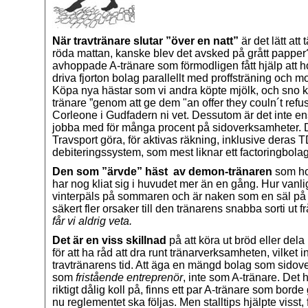
När travtränare slutar ”över en natt”
är det lätt att
röda mattan, kanske blev det avsked på grått papper?
avhoppade A-tränare som förmodligen fått hjälp att 
driva fjorton bolag parallellt med proffsträning och 
Köpa nya hästar som vi andra köpte mjölk, och sno k
tränare ”genom att ge dem "an offer they couln´t ref
Corleone i Gudfadern ni vet. Dessutom är det inte ens t
jobba med för många procent på sidoverksamheter. 
Travsport göra, för aktivas räkning, inklusive deras
debiteringssystem, som mest liknar ett factoringbola
Den som ”ärvde” häst av demon-tränaren
som ho
har nog kliat sig i huvudet mer än en gång. Hur vanligt
vinterpäls på sommaren och är naken som en säl på 
säkert fler orsaker till den tränarens snabba sorti ut f
får vi aldrig veta.
Det är en viss skillnad
på att köra ut bröd eller dela
för att ha råd att dra runt tränarverksamheten, vilket i
travtränarens tid. Att äga en mängd bolag som sido
som
fristående entreprenör
, inte som A-tränare. Det
riktigt dålig koll på, finns ett par A-tränare som bor
nu reglementet ska följas. Men stalltips hjälpte visst,