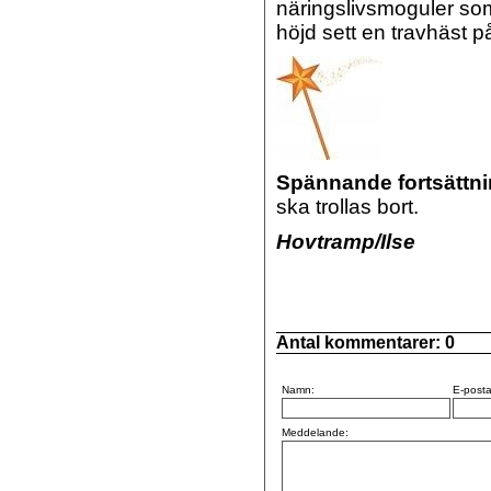
näringslivsmoguler so
höjd sett en travhäst p
Spännande fortsättnin
ska trollas bort.
Hovtramp/Ilse
Antal kommentarer:
0
Namn:
E-posta
Meddelande: