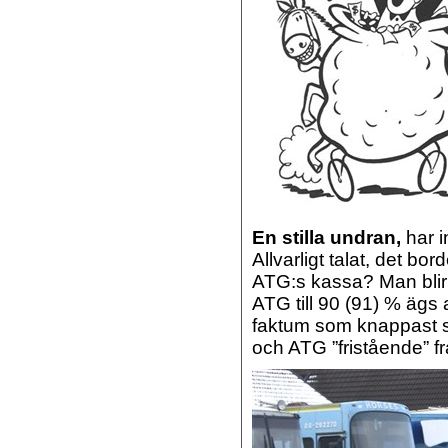
En stilla undran,
har i
Allvarligt talat, det bo
ATG:s kassa? Man blir l
ATG till 90 (91) % ägs 
faktum som knappast s
och ATG ”fristående” 