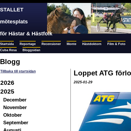
STALLET
mötesplats
för Hästar & Hästfolk
Startsida
Reportage
Recensioner
Monte
Hästdoktorn
Film & Foto
Cuba Resa
Bloggsidan
Blogg
Loppet ATG förlo
Tillbaka till startsidan
2026
2025-01-29
2025
December
November
Oktober
September
Augusti