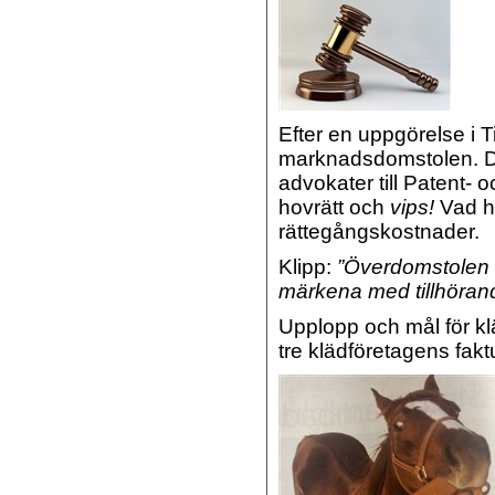
Efter en uppgörelse i T
marknadsdomstolen. D
advokater till Patent
hovrätt och
vips!
Vad hä
rättegångskostnader.
Klipp:
”Överdomstolen s
märkena med tillhöran
Upplopp och mål för klä
tre klädföretagens fakt