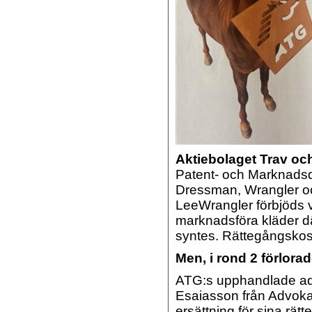
Aktiebolaget Trav oc
Patent- och Marknads
Dressman, Wrangler oc
LeeWrangler förbjöds v
marknadsföra kläder 
syntes.
Rättegångskostn
Men, i rond 2 förlora
ATG:s upphandlade adv
Esaiasson från Advokat
ersättning för sina rä