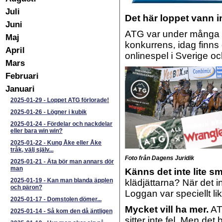
Juli
Det här loppet vann 
Juni
ATG var under många år
Maj
konkurrens, idag finns 
April
onlinespel i Sverige oc
Mars
Februari
Januari
2025-01-29
-
Loppet ATG förlorade!
2025-01-26
-
Lögner i kubik
2025-01-24
-
Fördelar och nackdelar
eller bara win win?
2025-01-22
-
Kung Åke eller Åke
tråk, välj själv...
Foto från Dagens Juridik
2025-01-21
-
Äta bör man annars dör
man
Känns det inte lite s
2025-01-19
-
Kan man blanda äpplen
klädjättarna? När det i
och päron?
Loggan var speciellt lik
2025-01-17
-
Domstolen dömer...
Mycket vill ha mer.
ATG
2025-01-14
-
Så kom den då äntligen
sitter inte fel. Men det