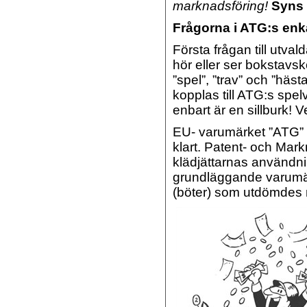
marknadsföring!
Syns d
Frågorna i ATG:s en
Första frågan till utva
hör eller ser bokstav
”spel”, ”trav” och ”hä
kopplas till ATG:s spe
enbart är en sillburk! 
EU- varumärket ”ATG” är
klart.
Patent- och Mark
klädjättarnas användni
grundläggande varumärk
(böter) som utdömdes 