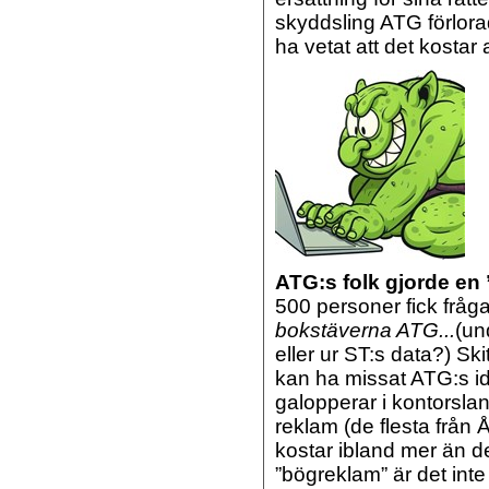
skyddsling ATG förlora
ha vetat att det kostar
ATG:s folk gjorde en
500 personer fick frå
bokstäverna ATG...
(un
eller ur ST:s data?) 
kan ha missat ATG:s id
galopperar i kontorsla
reklam (de flesta frå
kostar ibland mer än d
”bögreklam” är det in