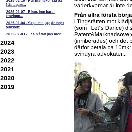
2025-01-10
-
Hur man skor sig på
väderkvarnar är inte de
hästägare...
2025-01-07
-
Böter, inte bara i
Från allra första börj
travlopp...
i Tingsrätten mot klä
2025-01-04
-
Skjut inte, jag är inget
(som i Let´s Dance) di
vildsvin!
Patent&Marknadsöverd
2025-01-03
-
...ce n'était pas moi!
(inhiberades) och det 
2024
därför betala ca 10mkr 
2023
svindyra advokater...
2022
2021
2020
2019