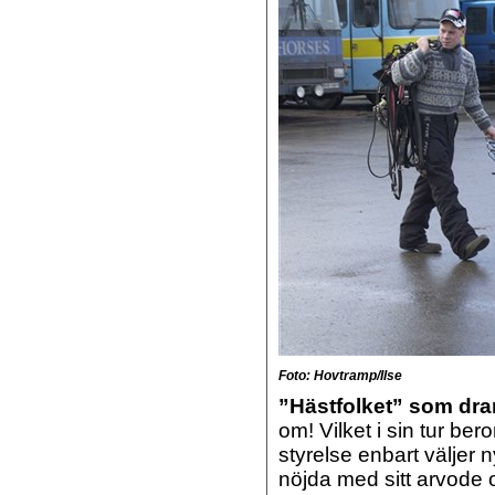
Foto: Hovtramp/Ilse
”Hästfolket” som drar
om! Vilket i sin tur ber
styrelse enbart väljer 
nöjda med sitt arvode oc