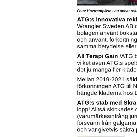
Foto: Hovtramp/Ilse - ett annat rek
ATG:s innovativa re
Wrangler Sweden AB oc
bolagen använt bokstäv
och använt, förkortni
samma betydelse eller
All Terapi Gain
/ATG b
vilket även ATG:s spelbo
det ju många fler klä
Mellan 2019-2021 såld
förkortningen ATG till
hängde kläderna hos 
ATG:s stab med Skrap
lopp! Alltså skickades
(varumärkesintrång juri
försvann från galgarn
och var givetvis säkra på