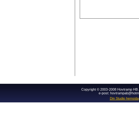
Copyright © 2003-2008 Hovtramp HB Al
e-post: hovtrampab@hotm
Din Studio hemsida