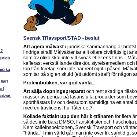
Svensk TRavsport/STAD - beslut
Att agera målvakt
i juridiska sammanhang är brottsl
m?
lindriga straff! Målvakter tar allt oftare civilrättsligt a
som av olika skäl inte vill synas eller ens finns…Mål
juridik
kafferast verkställande direktör, styrelsemedlem och 
lön från företag som inte har rent mjöl i påsen. Mål
 mörka
som tar på sig en skuld (ett utdömt straff) för någon 
 här!
Proteinbutiken, var god vänta....
r!
Att sälja dopningspreparat
och rent skadliga tillskot
bulvan,
massor av pengar på fasansfulla produkter som bevis
sporthästars liv och dessutom samtidigt ha ett antal d
med en travlicens, hur låter det?
Kollade faktiskt upp den här b-tränaren
för flera å
såldes inte bara DMSO, franskblister och hascholja 
Kemikalieinspektionen, Svensk Travsport och väntade
”hända.” I min värld går man inte över lik samtidigt 