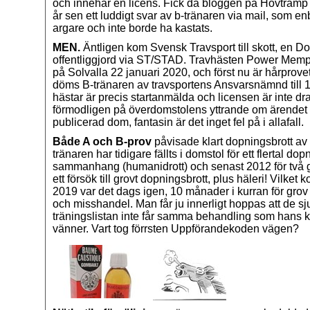
och innehar en licens. Fick då bloggen på Hovtramp 
år sen ett luddigt svar av b-tränaren via mail, som e
argare och inte borde ha kastats.
MEN.
Äntligen kom Svensk Travsport till skott, en D
offentliggjord via ST/STAD. Travhästen Power Memp
på Solvalla 22 januari 2020, och först nu är hårprovet
döms B-tränaren av travsportens Ansvarsnämnd till 1
hästar är precis startanmälda och licensen är inte d
förmodligen på överdomstolens yttrande om ärendet
publicerad dom, fantasin är det inget fel på i allafall.
Både A och B-prov
påvisade klart dopningsbrott av a
tränaren har tidigare fällts i domstol för ett flertal do
sammanhang (humanidrott) och senast 2012 för två 
ett försök till grovt dopningsbrott, plus häleri! Vilket 
2019 var det dags igen, 10 månader i kurran för grov
och misshandel. Man får ju innerligt hoppas att de s
träningslistan inte får samma behandling som hans kv
vänner. Vart tog förrsten Uppförandekoden vägen?