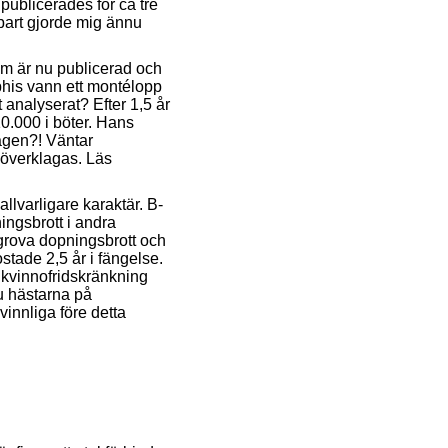
publicerades för ca tre
nbart gjorde mig ännu
om är nu publicerad och
his vann ett montélopp
 analyserat? Efter 1,5 år
0.000 i böter. Hans
ragen?! Väntar
 överklagas. Läs
llvarligare karaktär. B-
pningsbrott i andra
grova dopningsbrott och
kostade 2,5 år i fängelse.
 kvinnofridskränkning
ju hästarna på
innliga före detta