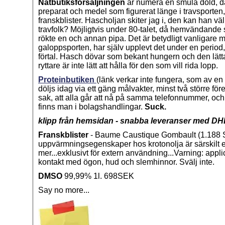
Nätbutiksförsäljningen
är numera en smula dold, där
preparat och medel som figurerat länge i travsporte
franskblister. Hascholjan skiter jag i, den kan han väl 
travfolk? Möjligtvis under 80-talet, då hemvändande 
rökte en och annan pipa. Det är betydligt vanligare m
galoppsporten, har själv upplevt det under en period,
förtal. Hasch dövar som bekant hungern och den lätta
ryttare är inte lätt att hålla för den som vill rida lopp.
Proteinbutiken
(länk verkar inte fungera, som av e
döljs idag via ett gäng målvakter, minst två större f
sak, att alla går att nå på samma telefonnummer, oc
finns man i bolagshandlingar.
Suck.
klipp från hemsidan - snabba leveranser med DH
Franskblister
- Baume Caustique Gombault (1.188
uppvärmningsegenskaper hos krotonolja är särskilt ef
mer...exklusivt för extern användning...Varning: appli
kontakt med ögon, hud och slemhinnor. Svälj inte.
DMSO
99,99% 1l. 698SEK
Say no more...