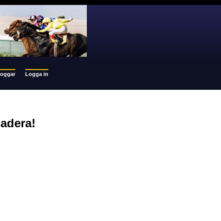
loggar
Logga in
dadera!