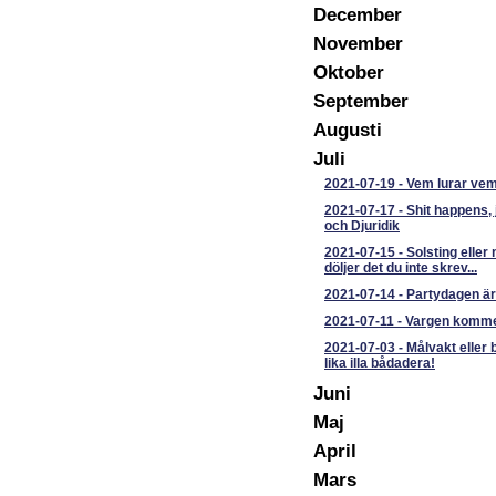
December
November
Oktober
September
Augusti
Juli
2021-07-19
-
Vem lurar ve
2021-07-17
-
Shit happens, 
och Djuridik
2021-07-15
-
Solsting eller
döljer det du inte skrev...
2021-07-14
-
Partydagen är
2021-07-11
-
Vargen komme
2021-07-03
-
Målvakt eller 
lika illa bådadera!
Juni
Maj
April
Mars