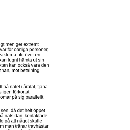
igt men ger extremt
nsvar för oärliga personer,
vakterna blir över en
kan lugnt hämta ut sin
vakten kan också vara den
annan, mot betalning.
t på nätet i åratal, tjäna
ligen förkortat
omar på sig parallellt
r sen, då det helt öppet
på nätsidan, kontaktade
 på att något skulle
som man tränar travhästar