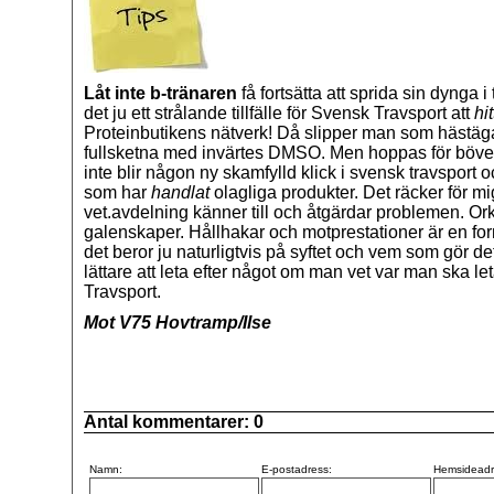
Låt inte b-tränaren
få fortsätta att sprida sin dynga 
det ju ett strålande tillfälle för Svensk Travsport att
hi
Proteinbutikens nätverk! Då slipper man som hästäga
fullsketna med invärtes DMSO. Men hoppas för bövele
inte blir någon ny skamfylld klick i svensk travsport o
som har
handlat
olagliga produkter. Det räcker för 
vet.avdelning känner till och åtgärdar problemen. Or
galenskaper. Hållhakar och motprestationer är en for
det beror ju naturligtvis på syftet och vem som gör d
lättare att leta efter något om man vet var man ska leta
Travsport.
Mot V75 Hovtramp/Ilse
Antal kommentarer:
0
Namn:
E-postadress:
Hemsideadr