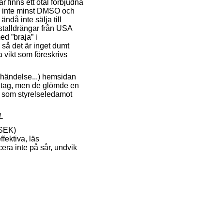
 finns ett otal förbjudna
n, inte minst DMSO och
ändå inte sälja till
stalldrängar från USA
ed ”braja” i
 så det är inget dumt
 vikt som föreskrivs
n händelse...) hemsidan
öretag, men de glömde en
h som styrelseledamot
L
 SEK)
fektiva, läs
cera inte på sår, undvik