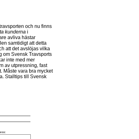
i travsporten och nu finns
tta kunderna
i
re avliva hästar
n samtidigt att detta
ch att det avslöjas vilka
mig om Svensk Travsports
kar inte med mer
m av utpressning, fast
et. Måste vara bra mycket
. Stalltips till Svensk
ess: