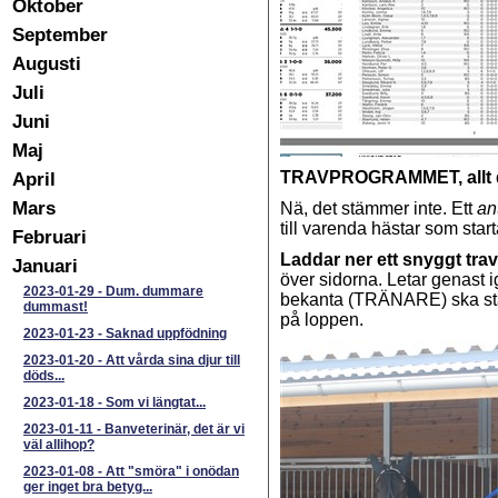
Oktober
September
Augusti
Juli
Juni
Maj
April
TRAVPROGRAMMET, allt d
Mars
Nä, det stämmer inte. Ett
an
till varenda hästar som start
Februari
Laddar ner ett snyggt tr
Januari
över sidorna. Letar genast 
2023-01-29
-
Dum. dummare
bekanta (TRÄNARE) ska star
dummast!
på loppen.
2023-01-23
-
Saknad uppfödning
2023-01-20
-
Att vårda sina djur till
döds...
2023-01-18
-
Som vi längtat...
2023-01-11
-
Banveterinär, det är vi
väl allihop?
2023-01-08
-
Att "smöra" i onödan
ger inget bra betyg...