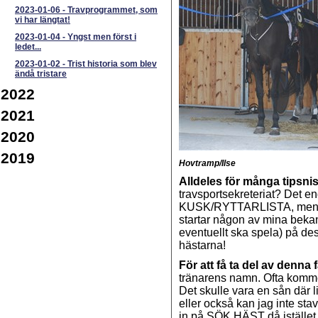
2023-01-06
-
Travprogrammet, som
vi har längtat!
2023-01-04
-
Yngst men först i
ledet...
2023-01-02
-
Trist historia som blev
ändå tristare
2022
2021
2020
2019
Hovtramp/Ilse
Alldeles för många tipsn
travsportsekreteriat? Det 
KUSK/RYTTARLISTA, men f
startar någon av mina bekant
eventuellt ska spela) på des
hästarna!
För att få ta del av denna f
tränarens namn. Ofta komme
Det skulle vara en sån där l
eller också kan jag inte stav
in på SÖK HÄST då istället.