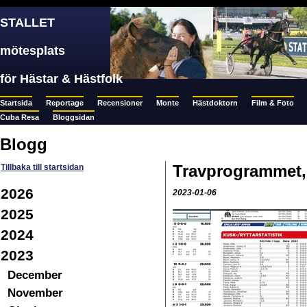
STALLET
mötesplats
för Hästar & Hästfolk
Startsida
Reportage
Recensioner
Monte
Hästdoktorn
Film & Foto
Cuba Resa
Bloggsidan
Blogg
Travprogrammet, 
Tillbaka till startsidan
2026
2023-01-06
2025
2024
2023
December
November