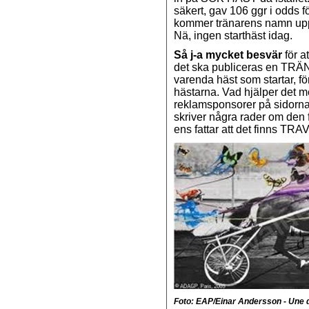
säkert, gav 106 ggr i odds 
kommer tränarens namn upp, 
Nä, ingen starthäst idag.
Så j-a mycket besvär
för a
det ska publiceras en TRÄ
varenda häst som startar, f
hästarna. Vad hjälper det 
reklamsponsorer på sidorna
skriver några rader om den f
ens fattar att det finns 
Foto: EAP/Einar Andersson - Une d