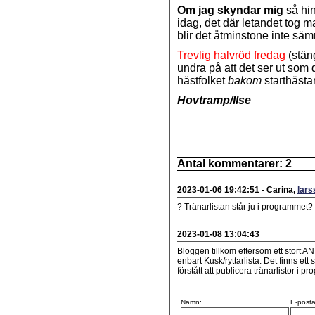
Om jag skyndar mig
så hin
idag, det där letandet tog m
blir det åtminstone inte säm
Trevlig halvröd fredag
(stäng
undra på att det ser ut som 
hästfolket
bakom
starthästa
Hovtramp/Ilse
Antal kommentarer:
2
2023-01-06 19:42:51
-
Carina
,
lar
? Tränarlistan står ju i programmet?
2023-01-08 13:04:43
Bloggen tillkom eftersom ett stort
enbart Kusk/ryttarlista. Det finns ett
förstått att publicera tränarlistor i p
Namn:
E-posta