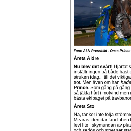
Foto: ALN Pressbild - Önas Princ
Årets Äldre
Nu blev det svårt!
Hjärtat 
inställningen på både häst
struken idag... till det vikt
trot. Men även om han
had
Prince.
Som gång på gång l
så jäkla hårt i motvind men
bästa ekipaget på travbano
Årets Sto
Nä, tänker inte följa ström
Mearas, den där fancluben k
levt lite i skymundan av plas
och seriös och stoet ser sta