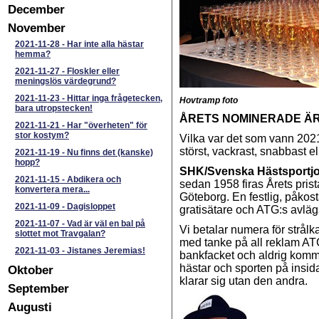
December
November
2021-11-28
-
Har inte alla hästar
hemma?
2021-11-27
-
Floskler eller
meningslös värdegrund?
2021-11-23
-
Hittar inga frågetecken,
Hovtramp foto
bara utropstecken!
ÅRETS NOMINERADE Ä
2021-11-21
-
Har "överheten" för
stor kostym?
Vilka var det som vann 2021?
störst, vackrast, snabbast e
2021-11-19
-
Nu finns det (kanske)
hopp?
SHK/Svenska Hästsportjo
2021-11-15
-
Abdikera och
sedan 1958 firas Årets pris
konvertera mera...
Göteborg. En festlig, påkost
2021-11-09
-
Dagisloppet
gratisätare och ATG:s avlä
2021-11-07
-
Vad är väl en bal på
Vi betalar numera för strålka
slottet mot Travgalan?
med tanke på all reklam ATG
2021-11-03
-
Jistanes Jeremias!
bankfacket och aldrig kommer
hästar och sporten på insid
Oktober
klarar sig utan den andra.
September
Augusti