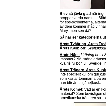
Blev så jävla glad
när ingen
proppar värda namnet. Blädd
för tips-skribenterna, altern
av dem kommer ihåg vinnarna
Mary, men sen då?
Så här ser kategorierna ut
Årets Tvååring, Årets Treå
Årets Kallblod:
Svenskfödd,
Årets Häst:
I träning hos i
importer? Nä, stäng gränser
kvalité, vi bor ju i Sverige, 
Årets Tränare, Årets Kusk
inte speciellt kul om gul kus
som kastar tömmarna på en ef
han blir årets (låne)kusk.
Årets Komet:
Vad är en ko
material? Som bevisligen ut
amerikanska tränaren sa –