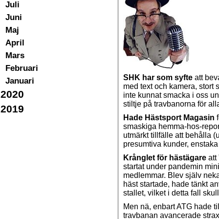
Juli
Juni
Maj
April
Mars
Februari
SHK har som syfte
att bev
Januari
med text och kamera, stort 
2020
inte kunnat smacka i oss un
stiltje på travbanorna för a
2019
Hade Hästsport Magasin
f
smaskiga hemma-hos-reporta
utmärkt tillfälle att behålla
presumtiva kunder, enstaka s
Krånglet för hästägare
att
startat under pandemin mini
medlemmar. Blev själv neka
häst startade, hade tänkt a
stallet, vilket i detta fall sk
Men nä, enbart ATG hade ti
travbanan avancerade strax e