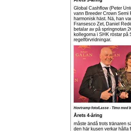
Global Cashflow (Peter Unte
vann Breeder Crown Semi Fin
harmonisk häst. Nä, han van
Fransesco Zet, Daniel Redén
betalar av på springnotan 26
kollegorna i SHK röstar på S
regelförvridningar.
Hovtramp foto/Lasse - Timo med b
Årets 4-åring
måste ändå trots tränaren 
den här kusen verkar hålla 