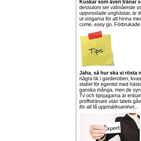
Kuskar som även tränar si
dessutom ser välmående och
uppvisslade unghästar, är d
ut vingarna för att hinna med,
come, easy go. Förbrukade 
Jaha, så hur ska vi rösta 
några lik i garderoben, kvar
stallet för egentid med häst
ganska många, men de syns i
Tv och tipsjagarna är enbar
proffstränare utan talets gå
för att få uppmärksamhet...