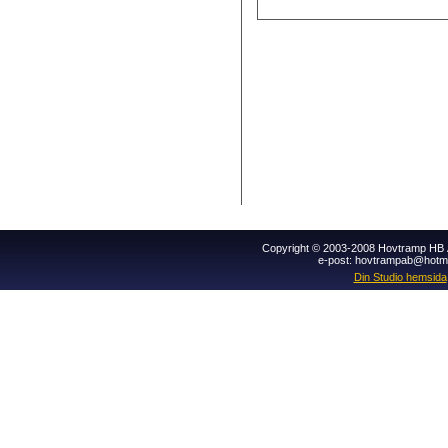
Copyright © 2003-2008 Hovtramp HB Al
e-post: hovtrampab@hotm
Din Studio hemsida