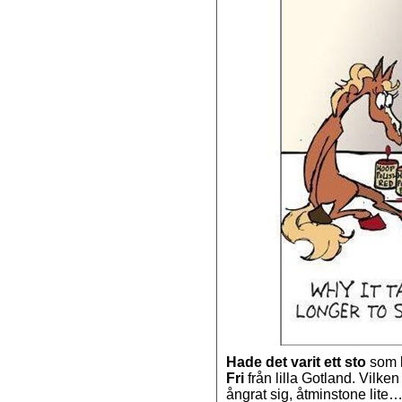
Hade det varit ett sto
som 
Fri
från lilla Gotland. Vilk
ångrat sig, åtminstone lite