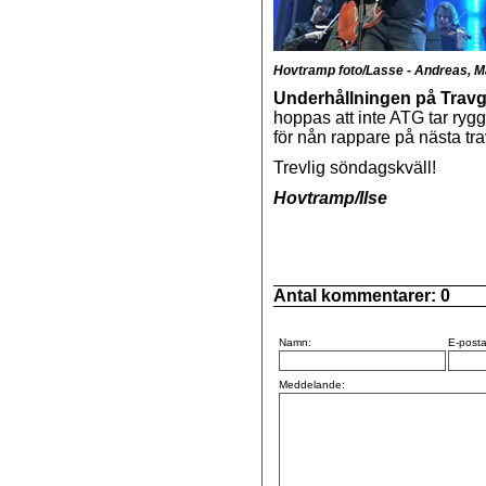
Hovtramp foto/Lasse - Andreas, Ma
Underhållningen på Travg
hoppas att inte ATG tar rygg
för nån rappare på nästa tra
Trevlig söndagskväll!
Hovtramp/Ilse
Antal kommentarer:
0
Namn:
E-posta
Meddelande: