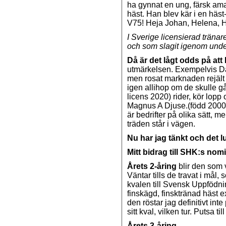
ha gynnat en ung, färsk ama
häst. Han blev kär i en häst-
V75! Heja Johan, Helena, H
I Sverige licensierad träna
och som slagit igenom under
Då är det lågt odds på at
utmärkelsen. Exempelvis Dan
men rosat marknaden rejält 
igen allihop om de skulle g
licens 2020) rider, kör lopp o
Magnus A Djuse.(född 2000) 
är bedrifter på olika sätt, me
träden står i vägen.
Nu har jag tänkt och det l
Mitt bidrag till SHK:s nom
Årets 2-åring
blir den som 
Väntar tills de travat i mål, 
kvalen till Svensk Uppfödni
finskägd, finsktränad häst ex
den röstar jag definitivt inte
sitt kval, vilken tur. Putsa till
Årets 3-åring