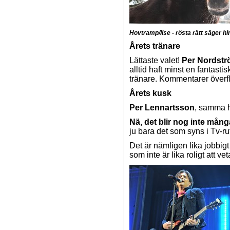
Hovtramp/Ilse - rösta rätt säger hi
Årets tränare
Lättaste valet!
Per Nordst
alltid haft minst en fantastis
tränare. Kommentarer överf
Årets kusk
Per Lennartsson
, samma h
Nä, det blir nog inte många 
ju bara det som syns i Tv-ru
Det är nämligen lika jobbigt 
som inte är lika roligt att vet