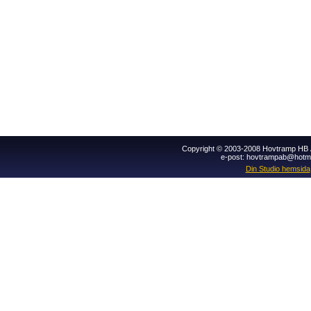
Copyright © 2003-2008 Hovtramp HB Al
e-post: hovtrampab@hotm
Din Studio hemsida