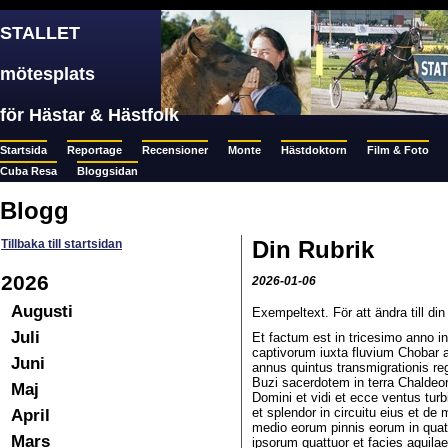
STALLET
mötesplats
för Hästar & Hästfolk
Startsida
Reportage
Recensioner
Monte
Hästdoktorn
Film & Foto
Cuba Resa
Bloggsidan
Blogg
Din Rubrik
Tillbaka till startsidan
2026
2026-01-06
Augusti
Exempeltext. För att ändra till d
Juli
Et factum est in tricesimo anno 
captivorum iuxta fluvium Chobar ap
Juni
annus quintus transmigrationis re
Buzi sacerdotem in terra Chaldeo
Maj
Domini et vidi et ecce ventus tur
April
et splendor in circuitu eius et de 
medio eorum pinnis eorum in quattu
Mars
ipsorum quattuor et facies aquila