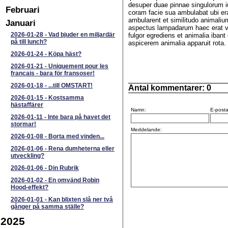
desuper duae pinnae singulorum 
Februari
coram facie sua ambulabat ubi era
ambularent et similitudo animali
Januari
aspectus lampadarum haec erat vi
2026-01-28
-
Vad bjuder en miljardär
fulgor egrediens et animalia ibant
på till lunch?
aspicerem animalia apparuit rota.
2026-01-24
-
Köpa häst?
2026-01-21
-
Uniquement pour les
francais - bara för fransoser!
2026-01-18
-
...till OMSTART!
Antal kommentarer:
0
2026-01-15
-
Kostsamma
hästaffärer
Namn:
E-posta
2026-01-11
-
Inte bara på havet det
stormar!
Meddelande:
2026-01-08
-
Borta med vinden...
2026-01-06
-
Rena dumheterna eller
utveckling?
2026-01-06
-
Din Rubrik
2026-01-02
-
En omvänd Robin
Hood-effekt?
2026-01-01
-
Kan blixten slå ner två
gånger på samma ställe?
2025