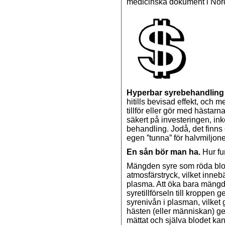
medicinska dokument i Nor
Hyperbar syrebehandling
hitills bevisad effekt, och m
tillför eller gör med hästar
säkert på investeringen, ink
behandling. Jodå, det finns
egen ”tunna” för halvmiljone
En sån bör man ha.
Hur fu
Mängden syre som röda blo
atmosfärstryck, vilket innebä
plasma. Att öka bara mängd
syretillförseln till kroppe
syrenivån i plasman, vilket g
hästen (eller människan) ge
mättat och själva blodet ka