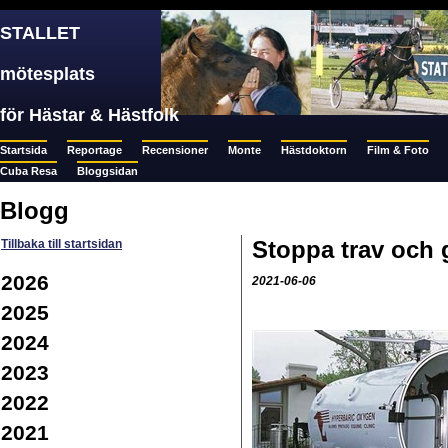
STALLET
mötesplats
för Hästar & Hästfolk
Startsida
Reportage
Recensioner
Monte
Hästdoktorn
Film & Foto
Cuba Resa
Bloggsidan
Blogg
Stoppa trav och 
Tillbaka till startsidan
2026
2021-06-06
2025
2024
2023
2022
2021