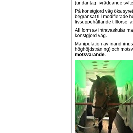
(undantag livräddande syfte
På konstgjord väg öka syre
begränsat till modifierade
livsuppehållande tillförsel a
All form av intravaskulär 
konstgjord väg.
Manipulation av inandningsl
höghöjdsträning) och mots
motsvarande.