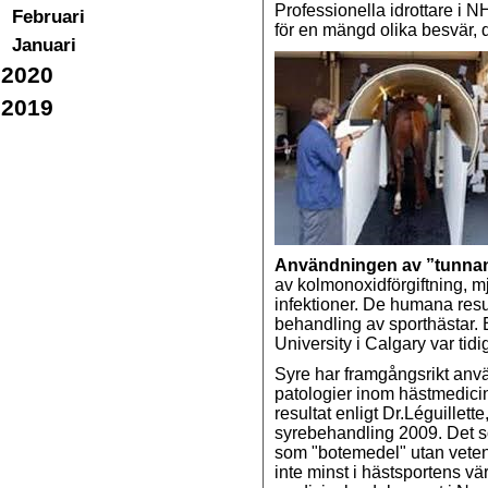
Professionella idrottare i
Februari
för en mängd olika besvär,
Januari
2020
2019
Användningen av ”tunna
av kolmonoxidförgiftning, 
infektioner. De humana res
behandling av sporthästar. E
University i Calgary var tid
Syre har framgångsrikt anv
patologier inom hästmedicin
resultat enligt Dr.Léguillet
syrebehandling 2009. Det s
som "botemedel" utan vetens
inte minst i hästsportens vä