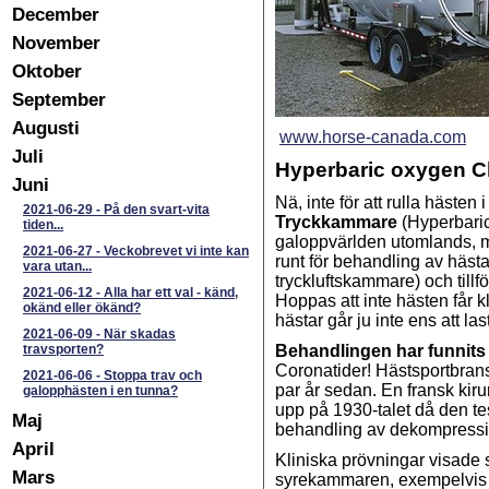
December
November
Oktober
September
Augusti
www.horse-canada.com
Juli
Hyperbaric oxygen 
Juni
Nä, inte för att rulla hästen
2021-06-29
-
På den svart-vita
Tryckkammare
(Hyperbaric
tiden...
galoppvärlden utomlands, me
2021-06-27
-
Veckobrevet vi inte kan
runt för behandling av hästa
vara utan...
tryckluftskammare) och till
2021-06-12
-
Alla har ett val - känd,
Hoppas att inte hästen får 
okänd eller ökänd?
hästar går ju inte ens att l
2021-06-09
-
När skadas
travsporten?
Behandlingen har funnits
Coronatider! Hästsportbrans
2021-06-06
-
Stoppa trav och
par år sedan. En fransk ki
galopphästen i en tunna?
upp på 1930-talet då den te
Maj
behandling av dekompressio
April
Kliniska prövningar visade s
Mars
syrekammaren, exempelvis f