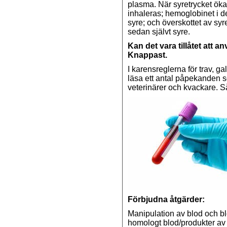
plasma. När syretrycket ök
inhaleras; hemoglobinet i d
syre; och överskottet av syr
sedan självt syre.
Kan det vara tillåtet att 
Knappast.
I karensreglerna för trav, g
läsa ett antal påpekanden s
veterinärer och kvackare.
Förbjudna åtgärder:
Manipulation av blod och b
homologt blod/produkter av r