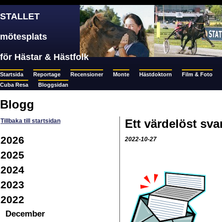
STALLET
mötesplats
för Hästar & Hästfolk
Startsida
Reportage
Recensioner
Monte
Hästdoktorn
Film & Foto
Cuba Resa
Bloggsidan
Blogg
Ett värdelöst svar
Tillbaka till startsidan
2026
2022-10-27
2025
2024
2023
2022
December