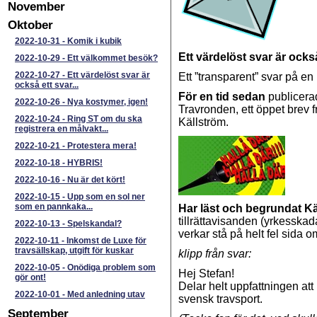
November
Oktober
2022-10-31
-
Komik i kubik
Ett värdelöst svar är ocks
2022-10-29
-
Ett välkommet besök?
2022-10-27
-
Ett värdelöst svar är
Ett ”transparent” svar på e
också ett svar...
För en tid sedan
publicera
2022-10-26
-
Nya kostymer, igen!
Travronden, ett öppet brev f
2022-10-24
-
Ring ST om du ska
Källström.
registrera en målvakt...
2022-10-21
-
Protestera mera!
2022-10-18
-
HYBRIS!
2022-10-16
-
Nu är det kört!
2022-10-15
-
Upp som en sol ner
som en pannkaka...
Har läst och begrundat Kä
tillrättavisanden (yrkesskad
2022-10-13
-
Spelskandal?
verkar stå på helt fel sida o
2022-10-11
-
Inkomst de Luxe för
travsällskap, utgift för kuskar
klipp från svar:
2022-10-05
-
Onödiga problem som
Hej Stefan!
gör ont!
Delar helt uppfattningen att
2022-10-01
-
Med anledning utav
svensk travsport.
September