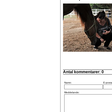
Antal kommentarer:
0
Namn:
E-posta
Meddelande: