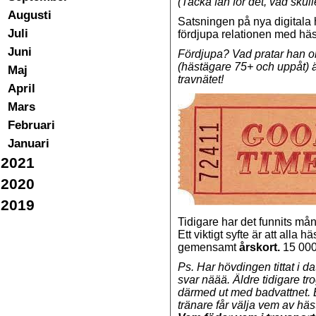
(Tacka fan för det, vad skull
Augusti
Satsningen på nya digitala hä
Juli
fördjupa relationen med hä
Juni
Fördjupa? Vad pratar han o
(hästägare 75+ och uppåt) är 
Maj
travnätet!
April
Mars
Februari
Januari
2021
2020
2019
Tidigare har det funnits mån
Ett viktigt syfte är att alla 
gemensamt
årskort.
15 000 
Ps. Har hövdingen tittat i d
svar näää. Äldre tidigare t
därmed ut med badvattnet.
tränare får välja vem av häs