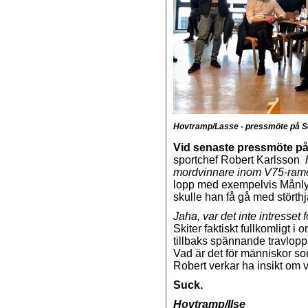
Hovtramp/Lasse - pressmöte på So
Vid senaste pressmöte på
sportchef Robert Karlsson
mordvinnare inom V75-ram
lopp med exempelvis Månlyk
skulle han få gå med störth
Jaha, var det inte intresse
Skiter faktiskt fullkomligt i
tillbaks spännande travlopp
Vad är det för människor som
Robert verkar ha insikt om 
Suck.
Hovtramp/Ilse