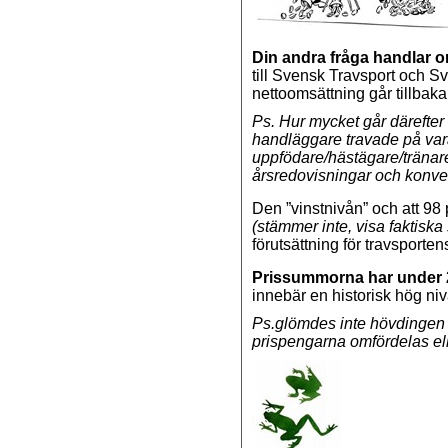
Din andra fråga handlar o
till Svensk Travsport och S
nettoomsättning går tillbaka 
Ps. Hur mycket går därefter t
handläggare travade på vara
uppfödare/hästägare/tränare
årsredovisningar och konvert
Den ”vinstnivån” och att 98
(stämmer inte, visa faktiska s
förutsättning för travsporte
Prissummorna har under 
innebär en historisk hög niv
Ps.glömdes inte hövdingen a
prispengarna omfördelas elle