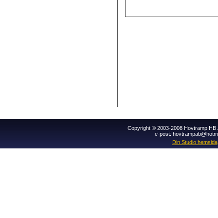
Copyright © 2003-2008 Hovtramp HB Al
e-post: hovtrampab@hotm
Din Studio hemsida