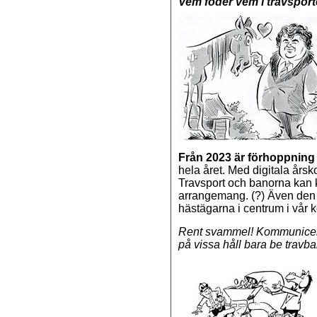
Vem föder vem i travspor
Från 2023 är förhoppning
hela året. Med digitala årsk
Travsport och banorna kan ­
arrangemang. (?) Även den 
hästägarna i centrum i vår
Rent svammel! Kommunicera
på vissa håll bara be trav