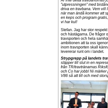
Är inte detta travbanornas
”utpressningen” med bistånd
driva en travbana. Vem vill 
när man ändå kommer att sp
en keps och program gratis, t
vi har kul!
Stefan. Jag har stor respek
och hästägarna. De frågor oc
travsporten och hela samhäll
ambitionen att ta oss igeno
inom travsporten skall känna
levererar runt om i landet.
Strypgrepp på landets tra
släpper till slut in en repre
från TR/travtränarnas Riksf
och Co har jobb! Ni märker j
V86 så att till och med stor