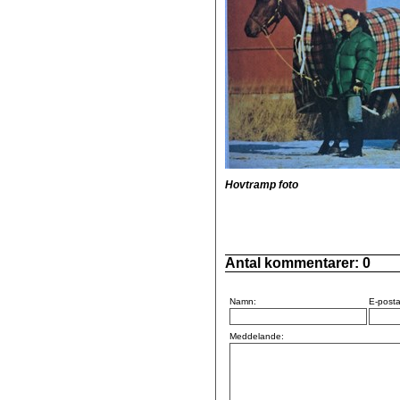
Hovtramp foto
Antal kommentarer:
0
Namn:
E-posta
Meddelande: