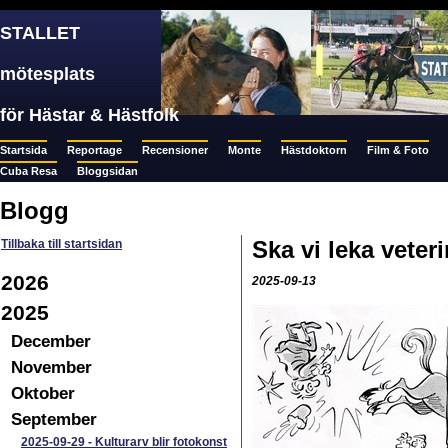
STALLET
mötesplats
för Hästar & Hästfolk
Startsida
Reportage
Recensioner
Monte
Hästdoktorn
Film & Foto
Cuba Resa
Bloggsidan
Blogg
Ska vi leka veter
Tillbaka till startsidan
2026
2025-09-13
2025
December
November
Oktober
September
2025-09-29
-
Kulturarv blir fotokonst