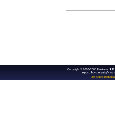
Copyright © 2003-2008 Hovtramp HB Al
e-post: hovtrampab@hotm
Din Studio hemsida