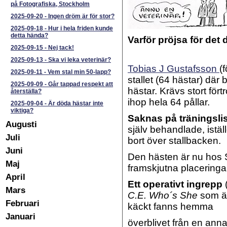
på Fotografiska, Stockholm
2025-09-20
-
Ingen dröm är för stor?
2025-09-18
-
Hur i hela friden kunde
detta hända?
Varför pröjsa för det 
2025-09-15
-
Nej tack!
2025-09-13
-
Ska vi leka veterinär?
Tobias J Gustafsson
(
2025-09-11
-
Vem stal min 50-lapp?
stallet (64 hästar) där 
2025-09-09
-
Går tappad respekt att
hästar. Krävs stort fört
återställa?
ihop hela 64 pållar.
2025-09-04
-
Är döda hästar inte
viktiga?
Saknas på träningsli
Augusti
själv behandlade, iställe
Juli
bort över stallbacken.
Juni
Den hästen är nu hos 
Maj
framskjutna placeringar 
April
Ett operativt ingrepp
(
Mars
C.E. Who´s She
som äv
Februari
käckt fanns hemma
Januari
överblivet från en ann