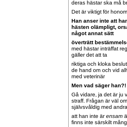
deras hästar ska må bra
Det är viktigt för honom
Han anser inte att h
hästen olämpligt, ors
något annat sätt
överträtt bestämmels
med hästar inträffat r
gäller det att ta
riktiga och kloka beslut
de hand om och vid all
med veterinär
Men vad säger han?!
Gå vidare, ja det är ju
straff. Frågan är väl o
självsvåldig med andra
att han inte är
ensam
ä
finns inte särskilt mån