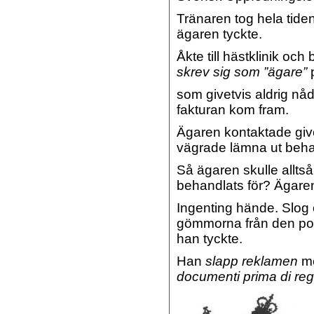
Tränaren tog hela tide
ägaren tyckte.
Åkte till hästklinik oc
skrev sig som ”ägare”
p
som givetvis aldrig nåd
fakturan kom fram.
Ägaren kontaktade give
vägrade lämna ut beha
Så ägaren skulle allt
behandlats för? Ägare
Ingenting hände. Slog 
gömmorna från den pop
han tyckte.
Han
slapp reklamen
me
documenti prima di regis