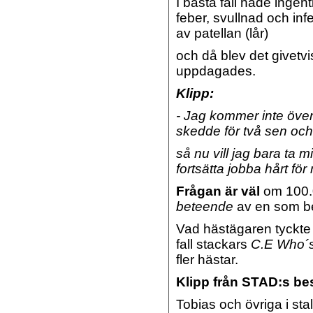
I bästa fall hade ingenti
feber, svullnad och in
av patellan (lår)
och då blev det givetvis
uppdagades.
Klipp:
- Jag kommer inte överk
skedde för två sen och 
så nu vill jag bara ta 
fortsätta jobba hårt fö
Frågan är väl
om 100.0
beteende
av en som bev
Vad hästägaren tyckte fö
fall stackars
C.E Who´
fler hästar.
Klipp från STAD:s bes
Tobias och övriga i stal