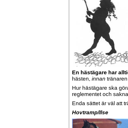
En hästägare har allti
hästen,
innan
tränaren
Hur hästägare ska gör
reglementet och saknar
Enda sättet är väl att t
Hovtramp/Ilse