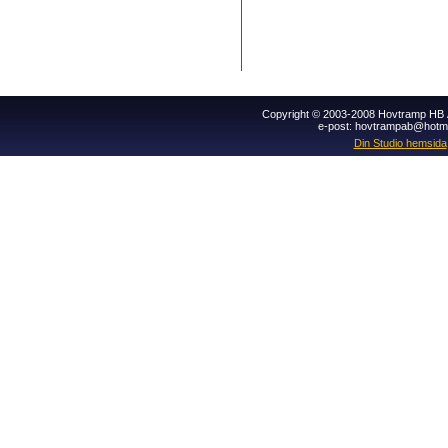
Copyright © 2003-2008 Hovtramp HB Al
e-post: hovtrampab@hotm
Din Studio hemsida