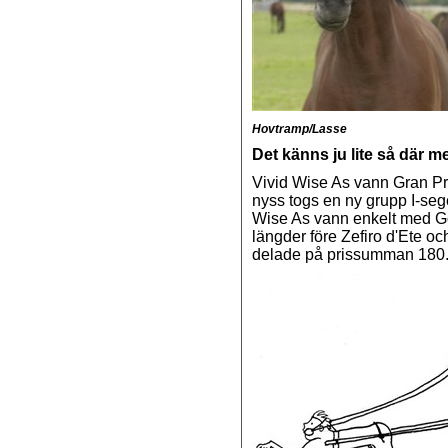
Hovtramp/Lasse
Det känns ju lite så där m
Vivid Wise As vann Gran Pr
nyss togs en ny grupp I-seg
Wise As vann enkelt med Goc
längder före Zefiro d'Ete 
delade på prissumman 18