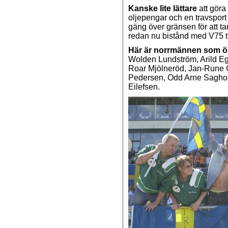
Kanske lite lättare
att göra
oljepengar och en travsport
gäng över gränsen för att 
redan nu bistånd med V75 ti
Här är norrmännen som öns
Wolden Lundström, Arild E
Roar Mjölneröd, Jan-Rune 
Pedersen, Odd Arne Saghole
Eilefsen.