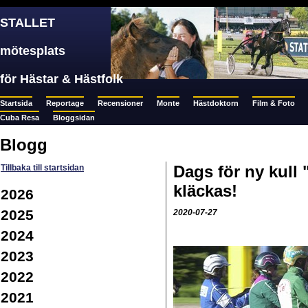
STALLET
mötesplats
för Hästar & Hästfolk
Startsida
Reportage
Recensioner
Monte
Hästdoktorn
Film & Foto
Cuba Resa
Bloggsidan
Blogg
Dags för ny kull 
Tillbaka till startsidan
kläckas!
2026
2025
2020-07-27
2024
2023
2022
2021