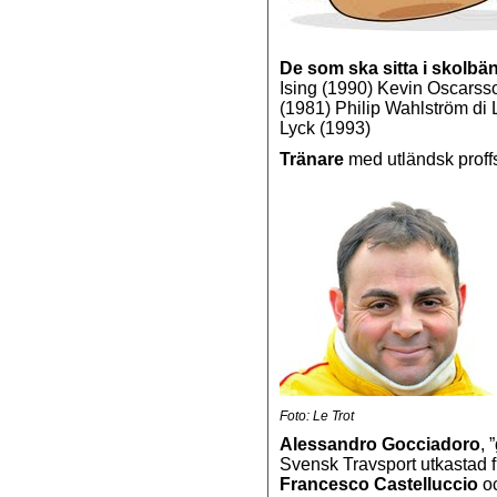
De som ska sitta i skolbä
Ising (1990) Kevin Oscars
(1981) Philip Wahlström di 
Lyck (1993)
Tränare
med utländsk proff
Foto: Le Trot
Alessandro Gocciadoro
, 
Svensk Travsport utkastad f
Francesco Castelluccio
o