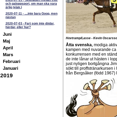
2020-07-13
-
Skillnaden mellan trav
och galoppsport, om man ska vara
ärlig (elak.)
2020-07-11
-
....inte bara Goop, men
nästan
2020-07-03
-
Fart som inte dödar,
härdar, eller hur?
Juni
Hovtramp/Lasse - Kevin Oscarsson 
Maj
Åtta svenska,
modiga aktiv
April
kampen med nuvarande ca 3
Mars
konkurrensen med en ständi
de inte lånar ut hästen i lo
Februari
just nyligen bortgångna Jim 
Januari
sökt till proffstränarkursen
från Bergsåker (född 1967) 
2019