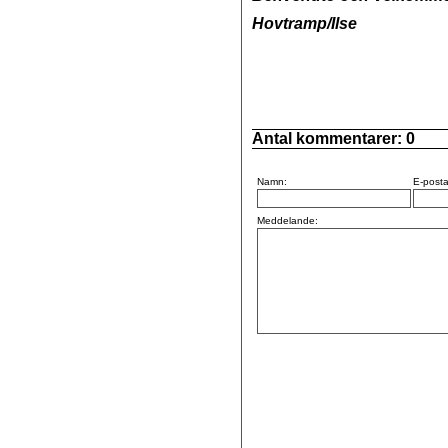
Hovtramp/Ilse
Antal kommentarer:
0
Namn:
E-posta
Meddelande: