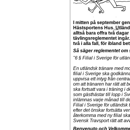
I mitten på september
gen
Hästsportens Hus.
U
tländ
alltså bara offra två dag
tävlingsreglementet ingå
två i alla fall, för iblan
Så säger reglementet om s
"6 § Filial i Sverige för utl
En utländsk tränare med mot
filial i Sverige ska godkän
uppvisa ett intyg från centra
om att tränaren har rätt att b
ska fortsatt vara i träning i
som gästhästar till lopp i Sv
inlämnas varje månad till de
Filial i Sverige för utländs
efter det önskar fortsätta v
återkomma med ny filial sk
Svensk Travsport rätt att avv
Benvenuto och Velkommen