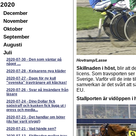
2020
December
November
Oktober
September
Augusti
Juli
2020-07-30
-
Den som väntar på
Hovtramp/Lasse
något ....
Skillnaden i höst,
blir att 
2020-07-28
-
Kejsarens nya kläder
licens. Som travsporten ser u
2020-07-27
-
Dags för ny kull
Sverige. Varför vill de inte 
"svenska" travtränare att kläckas!
samverkan är det svårt att s
EU.
2020-07-26
-
Svar på insändare från
läsare
Stallporten är vidöppen i h
2020-07-24
-
Dino Dollar fick
spöstraff och kusken fick ljuga ut i
press och media...
2020-07-23
-
Det handlar om böter
(du har varit stygg!)
2020-07-21
-
Vad hände sen?