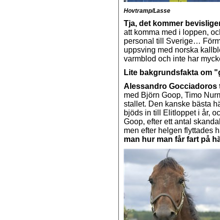
Hovtramp/Lasse
Tja, det kommer bevislige
att komma med i loppen, och
personal till Sverige… Förmo
uppsving med norska kallblo
varmblod och inte har mycke
Lite bakgrundsfakta om "
Alessandro Gocciadoros t
med Björn Goop, Timo Nurmos 
stallet. Den kanske bästa 
bjöds in till Elitloppet i år,
Goop, efter ett antal skand
men efter helgen flyttades h
man hur man får fart på häs