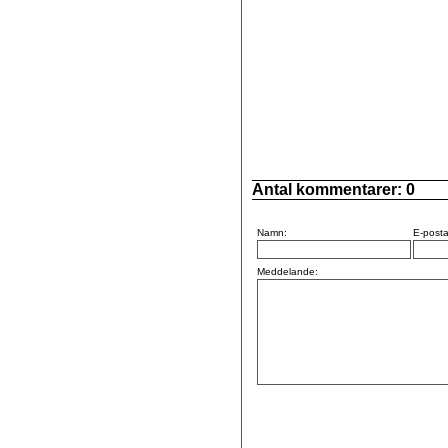
Antal kommentarer:
0
Namn:
E-posta
Meddelande: