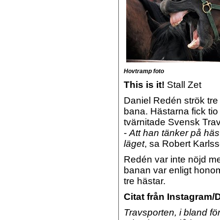
Hovtramp foto
This is it!
Stall Zet
Daniel Redén strök tre
bana.
Hästarna fick ti
tvärnitade Svensk Tra
-
Att han tänker på häst
läget
, sa Robert Karls
Redén var inte nöjd m
banan var enligt honom
tre hästar.
Citat från Instagram/
Travsporten, i bland för