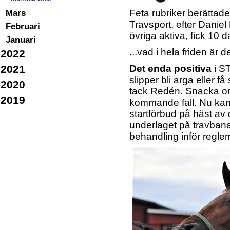
Mars
Feta rubriker berätta
Travsport, efter Daniel
Februari
övriga aktiva, fick 10 
Januari
...vad i hela friden är 
2022
2021
Det enda positiva
i ST
slipper bli arga eller f
2020
tack Redén. Snacka om a
2019
kommande fall. Nu kan
startförbud på häst av d
underlaget på travbanan
behandling inför regle