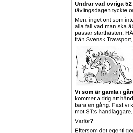
Undrar vad övriga 52
tävlingsdagen tyckte o
Men, inget ont som int
alla fall vad man ska 
passar starthästen.
HÄ
från Svensk Travsport,
Vi som är gamla i gå
kommer aldrig att händ
bara en gång. Fast vi 
mot ST:s handläggare,
Varför?
Eftersom det egentligen