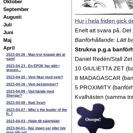
Oktober
September
Augusti
Hur i hela friden gick de
Juli
Enelt att svara på. De
Juni
Banförhållande: Lätt b
Maj
April
Strukna p.g.a banför
2023-04-26
-
Man tror knappt det är
Daniel Redén/Stall Zet
sant!
2023-04-23
-
En EPOK har gått i
10 GIULIETTA ZET (ba
graven...
8 MADAGASCAR (banf
2023-04-20
-
Vem fikar med vem?
2023-04-16
-
Vem bestämmer?
5 PROXIMITY (banförh
2023-04-09
-
Vad hände med
Shergar?
Kvalhästen (samma tra
2023-04-08
-
Natt Svart
2023-04-07
-
Who´s the leader of the
P...?
2023-04-03
-
Hjälp till självhjälp!
2023-04-01
-
När ingen ser eller hör
men alla vet...