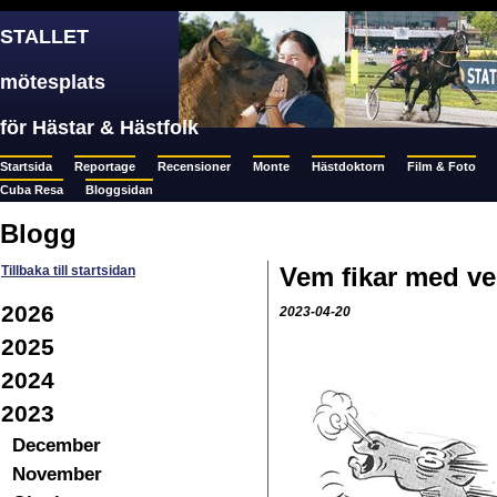
STALLET
mötesplats
för Hästar & Hästfolk
Startsida
Reportage
Recensioner
Monte
Hästdoktorn
Film & Foto
Cuba Resa
Bloggsidan
Blogg
Vem fikar med v
Tillbaka till startsidan
2026
2023-04-20
2025
2024
2023
December
November