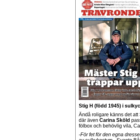
Stig H (född 1945) i sulk
Ändå roligare känns det att 
där även
Carina Sköld
pass
fölbox och behövlig vila, C
-
För fet för den egna dress