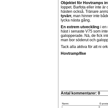
Objektet för Hovtramps in
loppet. Barfota eller inte ä
hästen också. Tränare anmäl
tyvärr,
man hinner inte både 
lycka nästa gång.
En extrem utveckling
i en 
häst i senaste V75 som inte f
galopperade. Nä, de fick int
man bor söderut och galopp
Tack alla aktiva för att ni or
Hovtramp/Ilse
Antal kommentarer:
0
Namn:
E-posta