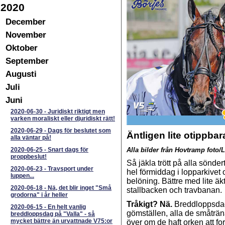
2020
December
November
Oktober
September
Augusti
Juli
Juni
2020-06-30
-
Juridiskt riktigt men
varken moraliskt eller djuridiskt rätt!
2020-06-29
-
Dags för beslutet som
Äntligen lite otippbar
alla väntar på!
2020-06-25
-
Snart dags för
Alla bilder från Hovtramp foto/
proppbeslut!
Så jäkla trött på alla sönde
2020-06-23
-
Travsport under
hel förmiddag i lopparkivet
luppen...
belöning. Bättre med lite äkt
2020-06-18
-
Nä, det blir inget "Små
stallbacken och travbanan.
grodorna" i år heller
Tråkigt? Nä.
Breddloppsdaga
2020-06-15
-
En helt vanlig
gömställen, alla de småträn
breddloppsdag på "Valla" - så
mycket bättre än urvattnade V75:or
över om de haft orken att for