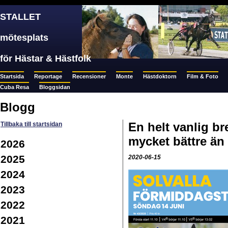
STALLET
mötesplats
för Hästar & Hästfolk
Startsida
Reportage
Recensioner
Monte
Hästdoktorn
Film & Foto
Cuba Resa
Bloggsidan
Blogg
En helt vanlig br
Tillbaka till startsidan
mycket bättre än
2026
2025
2020-06-15
2024
2023
2022
2021