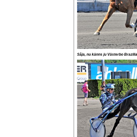
Såja, nu känns ju Västerbo Brazilia r