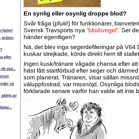
En synlig eller osynlig droppe blod?
Svår fråga (pfuiii!) för funktionärer, banve
Svensk Travsports nya
”blodsregel”.
Ser de 
in fame!
händer egentligen?
, gråten
Nä, det blev inga segerdefileringar på V64
e?
kuskar strejkade, körde direkt hem till stalle
a eller
Ingen kusk/tränare vågade chansa efter att
ill slut...
häst fått startförbud efter seger och därmed
korset
som planerat. Tränaren, visar sällan missn
väluppfostrad, var missnöjd. Osynliga blod
etyder så
förklarade senare varför han valde att inte 
 aldrig av
dagar...