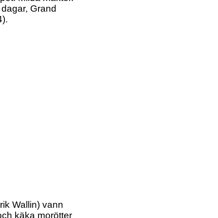
 dagar, Grand
).
rik Wallin) vann
och käka morötter