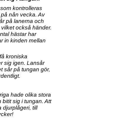
 som kontrolleras
er på nån vecka. Av
sår på lanerna och
, vilket också händer.
antal hästar har
ar in kinden mellan
 få kroniska
r sig igen. Lansår
et sår på tungan gör,
dentligt.
riga hade olika stora
tit sig i tungan. Att
jurplågeri, till
ycker!