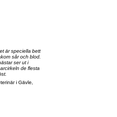
et är speciella bett
bakom sår och blod.
ästar ser ut i
narcirkeln de flesta
st.
terinär i Gävle,