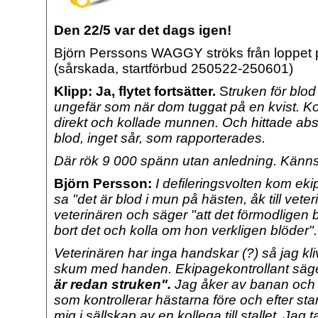
Den 22/5 var det dags igen!
Björn Perssons WAGGY ströks från loppet
(sårskada, startförbud 250522-250601)
Klipp: Ja, flytet fortsätter.
S
truken för blod
ungefär som när dom tuggat på en kvist. K
direkt och kollade munnen. Och hittade abso
blod, inget sår, som rapporterades.
Där rök 9 000 spänn utan anledning.
Känns
Björn Persson:
I defileringsvolten kom ek
sa "det är blod i mun på hästen, åk till veteri
veterinären och säger "att det förmodligen 
bort det och kolla om hon verkligen blöder".
Veterinären har inga handskar (?) så jag kli
skum med handen. Ekipagekontrollant säg
är redan struken".
Jag åker av banan och
som kontrollerar hästarna före och efter sta
mig i sällskap av en kollega till stallet. Jag 