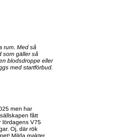
sta rum. Med så
d som gäller så
ten blodsdroppe eller
äggs med startförbud.
2025 men har
sällskapen fått
r lördagens V75
gar. Oj, där rök
ppet! Milda makter.