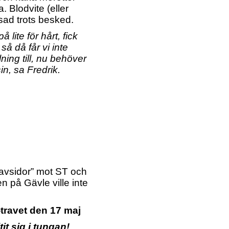
na.
Blodvite (eller
nsad trots besked.
å lite för hårt, fick
så då får vi inte
lning till, nu behöver
n, sa Fredrik.
travsidor” mot ST och
n på Gävle ville inte
travet den 17 maj
it sig i tungan!