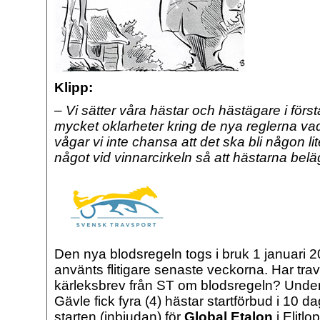
Klipp:
– Vi sätter våra hästar och hästägare i för
mycket oklarheter kring de nya reglerna va
vågar vi inte chansa att det ska bli någon li
något vid vinnarcirkeln så att hästarna bel
Den nya blodsregeln togs i bruk 1 januari 
använts flitigare senaste veckorna. Har trav
kärleksbrev från ST om blodsregeln? Unde
Gävle fick fyra (4) hästar startförbud i 10 da
starten (inbjudan) för
Global Etalon
i Elitlo