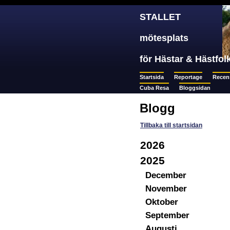
STALLET
mötesplats
för Hästar & Hästfol
Startsida
Reportage
Recen
Cuba Resa
Bloggsidan
Blogg
Tillbaka till startsidan
2026
2025
December
November
Oktober
September
Augusti