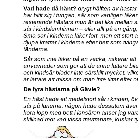
Vad hade då hänt?
drygt hälften av hästar
har bitit sig i tungan, sår som vanligen läk
resterande hästars mun är det lika mellan 
sår i kindslemhinnan – eller allt på en gång
Små sår i kinderna läker fort, men ett stort 
djupa kratrar i kinderna efter bett som tving
tänderna.
Sår som inte läker på en vecka, riskerar att
ärrvävnader som gör att de ännu lättare bite
och kindsår blöder inte särskilt mycket, vilk
är lättare att missa om man inte tittar efter or
De fyra hästarna på Gävle?
En häst hade ett medelstort sår i kinden, öv
sår på lanerna, någon hade dessutom även bi
köra lopp med bett i lansåren anser jag vara d
skillnad mot vad vissa travtränare, kuskar t