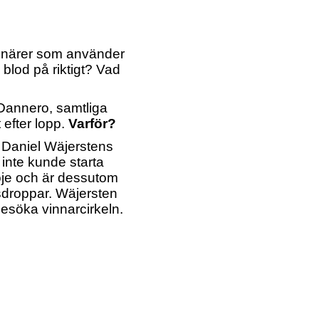
terinärer som använder
blod på riktigt? Vad
 Dannero, samtliga
t efter lopp.
Varför?
 Daniel Wäjerstens
 inte kunde starta
öje och är dessutom
sdroppar.
Wäjersten
besöka vinnarcirkeln.