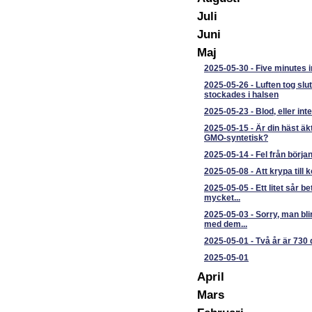
Juli
Juni
Maj
2025-05-30
-
Five minutes 
2025-05-26
-
Luften tog slut
stockades i halsen
2025-05-23
-
Blod, eller int
2025-05-15
-
Är din häst äkt
GMO-syntetisk?
2025-05-14
-
Fel från början t
2025-05-08
-
Att krypa till 
2025-05-05
-
Ett litet sår b
mycket...
2025-05-03
-
Sorry, man blir
med dem...
2025-05-01
-
Två år är 730 
2025-05-01
April
Mars