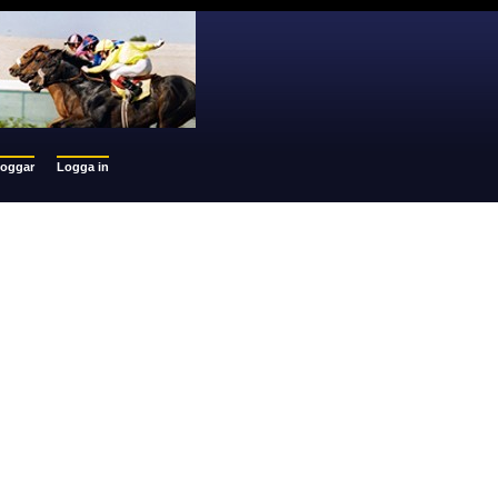
loggar
Logga in