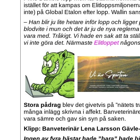
istället för att kampas om Elitloppsmiljoner
inte) på Global Etalon efter lopp. Wallin sa
– Han blir ju lite hetare inför lopp och ligger p
blodvite i mun och det är ju de nya reglerna 
vara med. T
råkigt. Vi hade en sak att ta stäl
vi inte göra det. Närmaste
Elitloppet
någonsi
Stora pådrag
blev det givetvis på ”nätets 
många inlägg skrivna i affekt. Banveterinäre
vara sämre och gav sin syn på saken.
Klipp: Banveterinär Lena Larsson Gävle-
Ingen av fyra hästar hade ”bara” hade bit