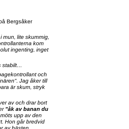
 på Bergsåker
 i mun, lite skummig,
ontrollanterna kom
lut ingenting, inget
 stabilt…
ipagekontrollant och
nären". Jag åker till
bara är skum, stryk
ver av och drar bort
er
"åk av banan du
 möts upp av den
rt. Hon går bredvid
tar av hästen