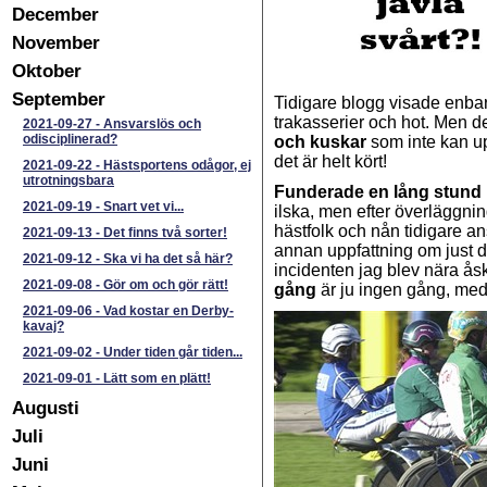
December
November
Oktober
September
Tidigare blogg visade enbart
trakasserier och hot. Men de
2021-09-27
-
Ansvarslös och
odisciplinerad?
och kuskar
som inte kan up
det är helt kört!
2021-09-22
-
Hästsportens odågor, ej
utrotningsbara
Funderade en lång stund
2021-09-19
-
Snart vet vi...
ilska, men efter överläggnin
hästfolk och nån tidigare an
2021-09-13
-
Det finns två sorter!
annan uppfattning om just de
2021-09-12
-
Ska vi ha det så här?
incidenten jag blev nära ås
2021-09-08
-
Gör om och gör rätt!
gång
är ju ingen gång, med
2021-09-06
-
Vad kostar en Derby-
kavaj?
2021-09-02
-
Under tiden går tiden...
2021-09-01
-
Lätt som en plätt!
Augusti
Juli
Juni