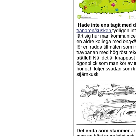
Hade inte ens tagit med d
tränaren/kusken
tydligen in
lärt sig hur man kommunicer
en äldre kollega med
betydl
för en radda tillmälen som in
travbanan med hög röst re
stället!
Nä, det är knappast
ögonblick som man kör av 
hör och följer svadan som 
stjärnkusk.
Det enda som stämmer
är