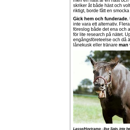
men en häst är en häst och de
skriker åt både häst och vol
riktigt, borde fått en smocka
Gick hem och funderade.
inte vara ett alternativ. F
föreslog både det ena och 
för lite research på nätet. 
engångsföreteelse och då är
lånekusk eller tränare
man v
Lasse/Hovtramp - Ilse Spin, inte hell