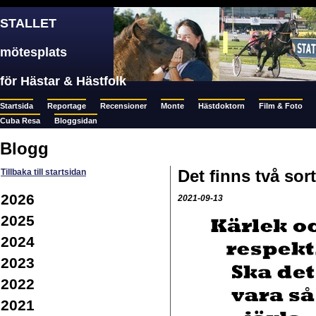
STALLET
mötesplats
för Hästar & Hästfolk
Startsida
Reportage
Recensioner
Monte
Hästdoktorn
Film & Foto
Cuba Resa
Bloggsidan
Blogg
Det finns två sort
Tillbaka till startsidan
2026
2021-09-13
2025
2024
2023
2022
2021