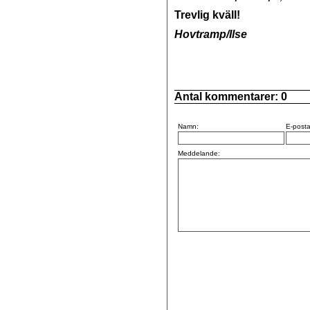
Trevlig kväll!
Hovtramp/Ilse
Antal kommentarer:
0
Namn:
E-posta
Meddelande: