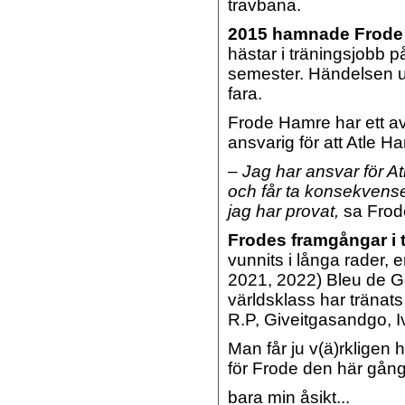
travbana.
2015 hamnade Frode 
hästar i träningsjobb 
semester. Händelsen u
fara.
Frode Hamre har ett a
ansvarig för att Atle H
– Jag har ansvar för At
och får ta konsekvenser
jag har provat,
sa Frod
Frodes framgångar i 
vunnits i långa rader,
2021, 2022) Bleu de G
världsklass har tränat
R.P, Giveitgasandgo, 
Man får ju v(ä)rkligen ho
för Frode den här gån
bara min åsikt...