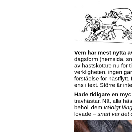
Vem har mest nytta 
dagsform (hemsida, sms
av hästskötare nu för 
verkligheten, ingen gar
förståelse för hästflytt
ens i text. Större är int
Hade tidigare en myc
travhästar. Nä, alla hä
behöll dem
väldigt län
lovade –
snart var det d