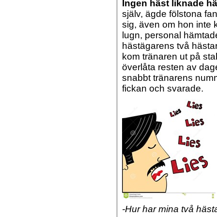
Ingen häst liknade h
själv, ägde fölstona fa
sig, även om hon inte ku
lugn, personal hämtade
hästägarens två hästar
kom tränaren ut på stal
överlåta resten av dag
snabbt tränarens numm
fickan och svarade.
-Hur har mina två hästa