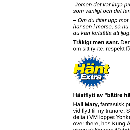
-
Jomen det var inga pr
som vanligt och det fan
–
Om du tittar upp mot k
här sen i morse, så nu b
du kan fortsätta att lj
Tråkigt men sant.
Den 
om sitt rykte, respekt f
Hästflytt av "bättre h
Hail Mary,
fantastisk p
vid flytt till ny tränar
delta i VM loppet Yon
over there, hos Kung 
skrev delägaren Mehd