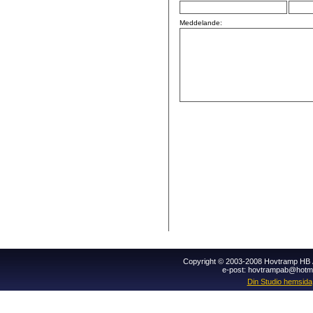
Meddelande:
Copyright © 2003-2008 Hovtramp HB Al
e-post: hovtrampab@hotm
Din Studio hemsida