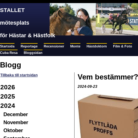
STALLET
mötesplats
för Hästar & Hästfolk
Startsida
Reportage
Recensioner
Monte
Hästdoktorn
Film & Foto
Cuba Resa
Bloggsidan
Blogg
Vem bestämmer
Tillbaka till startsidan
2026
2024-09-23
2025
2024
December
November
Oktober