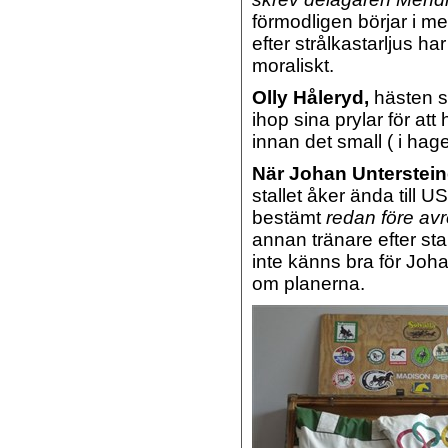
förmodligen börjar i me
efter strålkastarljus ha
moraliskt.
Olly Håleryd,
hästen so
ihop sina prylar för att
innan det small ( i ha
När Johan Unterstei
stallet åker ända till U
bestämt
redan före av
annan tränare efter star
inte känns bra för Joh
om planerna.