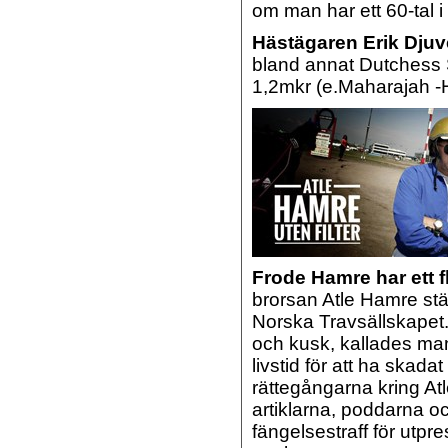
om man har ett 60-tal i 
Hästägaren Erik Djuv
bland annat Dutchess
1,2mkr (e.Maharajah -
Frode Hamre har ett fl
brorsan Atle Hamre ställt
Norska Travsällskapet. 
och kusk, kallades m
livstid för att ha ska
rättegångarna kring At
artiklarna, poddarna 
fängelsestraff för utpr