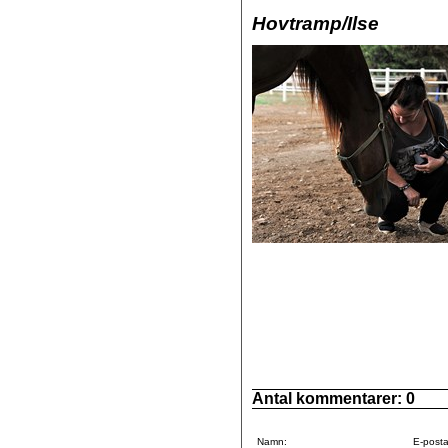
Hovtramp/Ilse
Antal kommentarer:
0
Namn:
E-posta