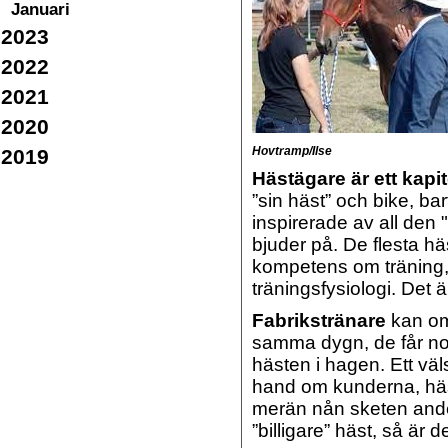
Januari
2023
2022
2021
2020
Hovtramp/Ilse
2019
Hästägare är ett kapite
”sin häst” och bike, ba
inspirerade av all den 
bjuder på. De flesta hä
kompetens om träning, 
träningsfysiologi. Det ä
Fabrikstränare
kan om
samma dygn, de får no
hästen i hagen. Ett väl
hand om kunderna, häst
merän nån sketen and
”billigare” häst, så är d