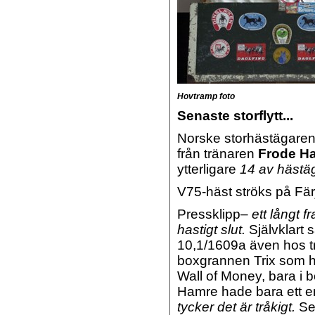
Hovtramp foto
Senaste storflytt...
Norske storhästägaren
från tränaren
Frode H
ytterligare
14 av hästä
V75-häst ströks på Fä
Pressklipp–
ett långt f
hastigt slut.
Självklart 
10,1/1609a även hos t
boxgrannen Trix som ho
Wall of Money, bara i b
Hamre hade bara ett e
tycker det är tråkigt.
Sex