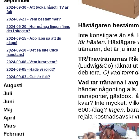
September
2024-09-30
-
Att tycka något i TV är
fult
2024-09-23
-
Vem bestämmer?
Hästägaren bestämm
2024-09-20
-
Hur många lingon finns
det i skogen?
Inte konstigare än så. H
2024-09-15
-
App lapp sa att du
för hästen.
Hästägare v
slapp!
tränaren, det är ju inte
2024-09-10
-
Det sa inte Click
nånstans!
TR/Travtränarnas Ri
2024-09-08
-
Vem lurar vem?
(Ludwig&Co) räknat ut 
2024-09-05
-
Hade vi roligt?
debitera.
Oj vad tomt de
2024-09-03
-
Gult är fult?
Vad tar tränarna i avg
Augusti
händer någonting alls…
Juli
transporter, gästbox, 
Juni
kvar? Inte mycket. Vilk
Maj
600:-/dag?
Ingen,
bara
rejäla kostnadsavskriv
April
Mars
Februari