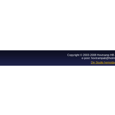
Copyright © 2003-2008 Hovtramp HB Al
e-post: hovtrampab@hotm
Din Studio hemsida