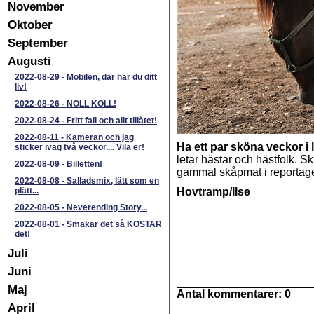
November
Oktober
September
Augusti
2022-08-29
-
Mobilen, där har du ditt
liv!
2022-08-26
-
NOLL KOLL!
2022-08-24
-
Fritt fall och allt tillåtet!
2022-08-11
-
Kameran och jag
Ha ett par sköna veckor i
sticker iväg två veckor.... Vila er!
letar hästar och hästfolk. Sk
2022-08-09
-
Billetten!
gammal skåpmat i reportage,
2022-08-08
-
Salladsmix, lätt som en
plätt...
Hovtramp/Ilse
2022-08-05
-
Neverending Story...
2022-08-01
-
Smakar det så KOSTAR
det!
Juli
Juni
Maj
Antal kommentarer:
0
April