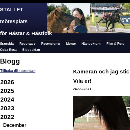
STALLET
mötesplats
för Hästar & Hästfolk
Startsida
Reportage
Recensioner
Monte
Hästdoktorn
Film & Foto
Cuba Resa
Bloggsidan
Blogg
Kameran och jag stick
Tillbaka till startsidan
Vila er!
2026
2022-08-11
2025
2024
2023
2022
December