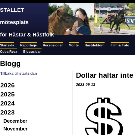
STALLET
mötesplats
för Hästar & Hästfolk
Startsida
Reportage
Recensioner
Monte
Hästdoktorn
Film & Foto
Cuba Resa
Bloggsidan
Blogg
Dollar haltar inte
Tillbaka till startsidan
2026
2023-09-13
2025
2024
2023
December
November