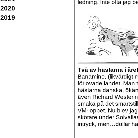
ledning. Inte ofta jag
2020
2019
Två av hästarna i åre
Banamine, (likvärdigt m
förlovade landet. Man t
hästarna danska, ökä
även Richard Westerin
smaka på det smärtstill
VM-loppet. Nu blev jag 
skötare under Solvallas
intryck, men…dollar hal