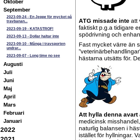
Oktober
September
2023-09-24
-
En Jeppe för mycket på
ATG missade inte
att
travbanan...
faktiskt p.g.a tidigare 
2023-09-19
-
KATASTROF!
spödrivning och enhan
2023-09-13
-
Dollar haltar inte
Fast mycket värre än 
2023-09-10
-
Många i travsporten
undrar...
”veterinärbehandlingar
2023-09-07
-
Long time no see
hästarna utsätts för. D
Augusti
Juli
Juni
Maj
April
Mars
Februari
Att hylla denna avart
Januari
medicinsk misshandel, 
naturlig balansen i hä
2022
istället för hyllningar. 
2021