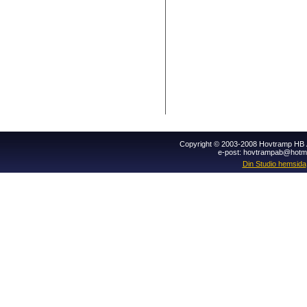
Copyright © 2003-2008 Hovtramp HB Al
e-post: hovtrampab@hotm
Din Studio hemsida