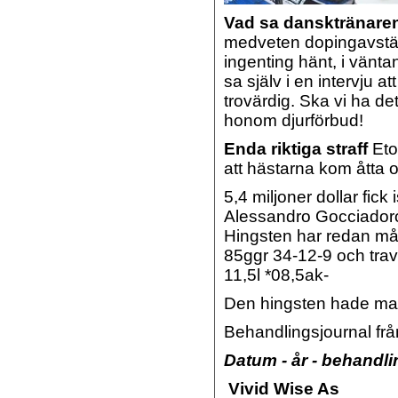
Vad sa dansktränare
medveten dopingavstän
ingenting hänt, i vänt
sa själv i en intervju at
trovärdig. Ska vi ha d
honom djurförbud!
Enda riktiga straff
Eto
att hästarna kom åtta oc
5,4 miljoner dollar fick 
Alessandro Gocciadoro
Hingsten har redan må
85ggr 34-12-9 och trav
11,5l *08,5ak-
Den hingsten hade man
Behandlingsjournal fr
Datum - år - behandli
Vivid Wise As