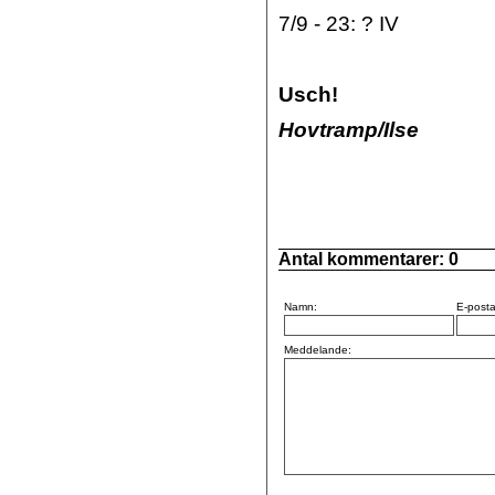
7/9 - 23: ? IV
Usch!
Hovtramp/Ilse
Antal kommentarer:
0
Namn:
E-posta
Meddelande: