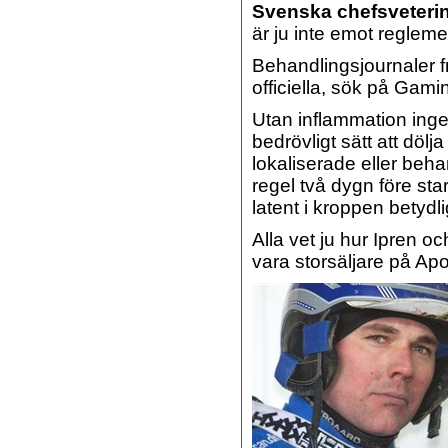
Svenska chefsveteri
är ju inte emot reglemen
Behandlingsjournaler fr
officiella, sök på Gam
Utan inflammation ingen
bedrövligt sätt att dölj
lokaliserade eller beha
regel två dygn före st
latent i kroppen betyd
Alla vet ju hur Ipren o
vara storsäljare på A