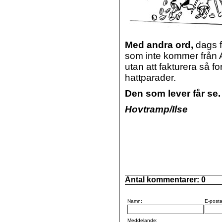
Med andra ord,
dags f
som inte kommer från A
utan att fakturera så fo
hattparader.
Den som lever får se.
Hovtramp/Ilse
Antal kommentarer:
0
Namn:
E-posta
Meddelande: