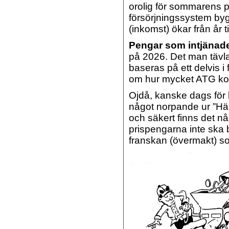
orolig för sommarens 
försörjningssystem byg
(inkomst) ökar från år t
Pengar som intjänade
på 2026. Det man täv
baseras på ett delvis 
om hur mycket ATG kom
Ojdå, kanske dags för
något norpande ur ”Häst
och säkert finns det 
prispengarna inte ska b
franskan (övermakt) so