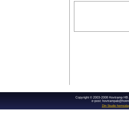
Copyright © 2003-2008 Hovtramp HB Al
e-post: hovtrampab@hotm
Din Studio hemsida