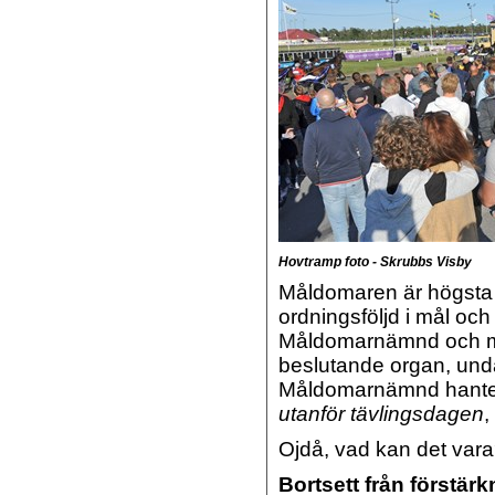
Hovtramp foto - Skrubbs Visby
Måldomaren är högsta 
ordningsföljd i mål och 
Måldomarnämnd och må
beslutande organ, und
Måldomarnämnd hanter
utanför tävlingsdagen
,
Ojdå, vad kan det var
Bortsett från förstär