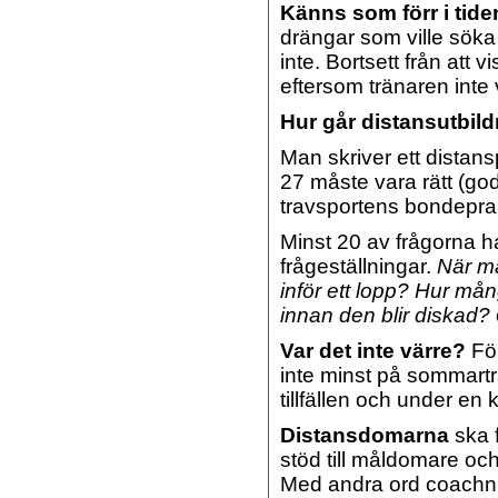
Känns som förr i tide
drängar som ville söka
inte. Bortsett från att v
eftersom tränaren inte
Hur går distansutbild
Man skriver ett distan
27 måste vara rätt (god
travsportens bondeprakt
Minst 20 av frågorna ha
frågeställningar.
När må
inför ett lopp? Hur mån
innan den blir diskad?
Var det inte värre?
För
inte minst på sommart
tillfällen och under en
Distansdomarna
ska 
stöd till måldomare o
Med andra ord coachn