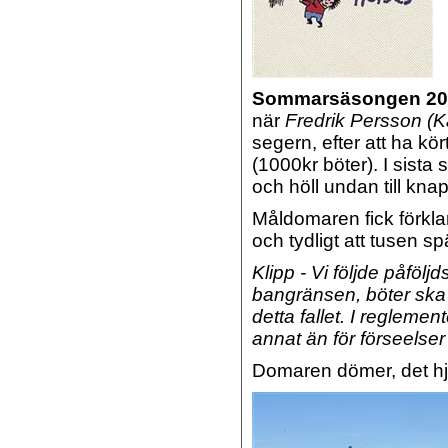
Sommarsäsongen 20
när
Fredrik Persson (
segern, efter att ha kö
(1000kr böter). I sis
och höll undan till kna
Måldomaren fick förklar
och tydligt att tusen sp
Klipp - Vi följde påfölj
bangränsen, böter ska 
detta fallet. I reglemen
annat än för förseelse
Domaren dömer, det hjä