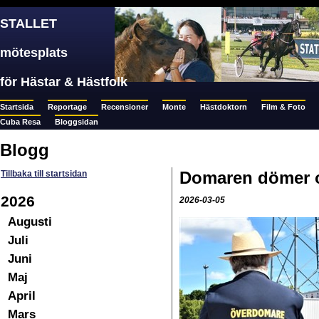
STALLET
mötesplats
för Hästar & Hästfolk
Startsida
Reportage
Recensioner
Monte
Hästdoktorn
Film & Foto
Cuba Resa
Bloggsidan
Blogg
Domaren dömer oa
Tillbaka till startsidan
2026
2026-03-05
Augusti
Juli
Juni
Maj
April
Mars