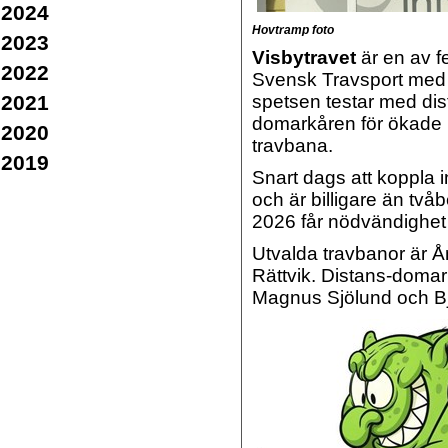
2024
Hovtramp foto
2023
Visbytravet
är en av fe
2022
Svensk Travsport med 
2021
spetsen testar med dist
domarkåren för ökade l
2020
travbana.
2019
Snart dags att koppla i
och är billigare än tvåb
2026 får nödvändighet
Utvalda travbanor är Å
Rättvik. Distans-domar
Magnus Sjölund och B