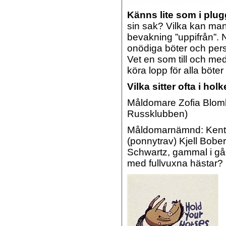
Känns lite som i plug
sin sak? Vilka kan man 
bevakning ”uppifrån”. 
onödiga böter och pers
Vet en som till och me
köra lopp för alla böter 
Vilka sitter ofta i ho
Måldomare Zofia Blomb
Russklubben)
Måldomarnämnd: Kent 
(ponnytrav) Kjell Bober
Schwartz, gammal i går
med fullvuxna hästar?