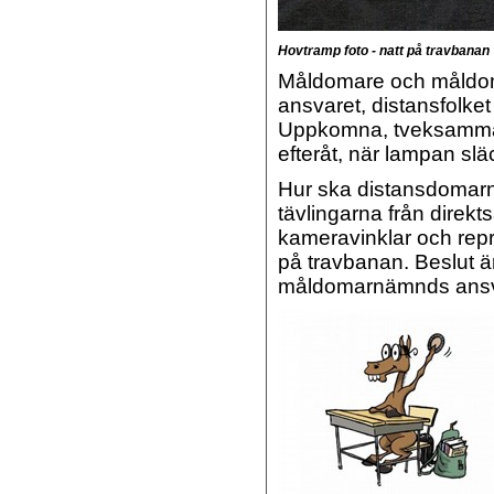
Hovtramp foto - natt på travbanan
Måldomare och måldoma
ansvaret, distansfolke
Uppkomna, tveksamma s
efteråt, när lampan sl
Hur ska distansdomarna
tävlingarna från direkts
kameravinklar och rep
på travbanan. Beslut ä
måldomarnämnds ansv