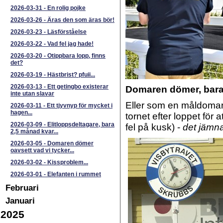
2026-03-31
-
En rolig pojke
2026-03-26
-
Äras den som äras bör!
2026-03-23
-
Läsförståelse
2026-03-22
-
Vad fel jag hade!
2026-03-20
-
Otippbara lopp, finns
det?
2026-03-19
-
Hästbrist? pfuii...
2026-03-13
-
Ett getingbo existerar
Domaren dömer, bara a
inte utan slavar
Eller som en måldomare
2026-03-11
-
Ett tjyvnyp för mycket i
hagen...
tornet efter loppet för 
2026-03-09
-
Elitloppsdeltagare, bara
fel på kusk) -
det jämnar
2,5 månad kvar...
2026-03-05
-
Domaren dömer
oavsett vad vi tycker...
2026-03-02
-
Kissproblem...
2026-03-01
-
Elefanten i rummet
Februari
Januari
2025