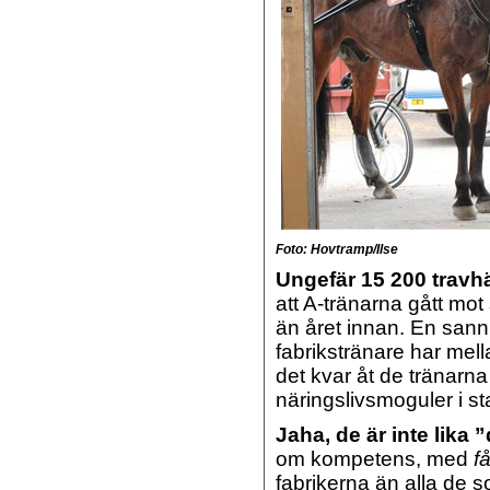
Foto: Hovtramp/Ilse
Ungefär 15 200 travh
att A-tränarna gått mo
än året innan. En sanni
fabrikstränare har mell
det kvar åt de tränarna
näringslivsmoguler i st
Jaha, de är inte lika 
om kompetens, med
f
fabrikerna än alla de 