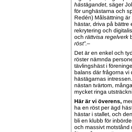
hästägandet
, säger Jo
för unghästarna och sp
Redén) Målsättning är 
hästar, driva på bättre
rekrytering och digital
och
rättvisa regelverk
b
röst”.–
Det är en enkel och tyd
röster nämnda personer
tävlingshäst i föreninge
balans där frågorna vi 
hästägarnas intressen.
nästan tvärtom, många i
mycket ringa utsträck
Här är vi överens,
men
ha en röst per ägd häst
hästar i stallet, och de
bli en klubb för inbör
och massivt motstånd 