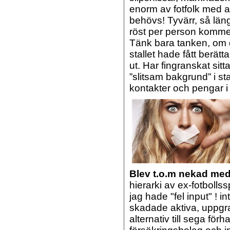
enorm av fotfolk med a
behövs! Tyvärr, så läng
röst per person kommer 
Tänk bara tanken, om de
stallet hade fått berät
ut. Har fingranskat sit
”slitsam bakgrund” i sta
kontakter och pengar i
Blev t.o.m nekad me
hierarki av ex-fotbolls
jag hade "fel input" ! in
skadade aktiva, uppgr
alternativ till sega fö