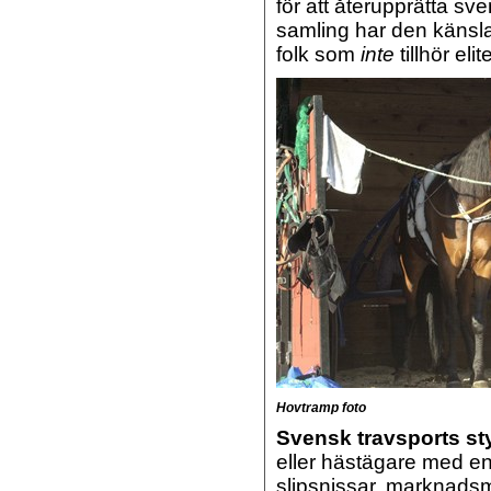
för att återupprätta s
samling har den känsla
folk som
inte
tillhör elit
Hovtramp foto
Svensk travsports st
eller hästägare med en 
slipsnissar, marknadsm