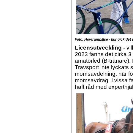
Foto: Hovtramp/Ilse - hur gick det
Licensutveckling -
vi
2023 fanns det cirka 3
amatörled (B-tränare). 
Travsport inte lyckats 
momsavdelning, här för
momsavdrag. I vissa fa
haft råd med experthjäl