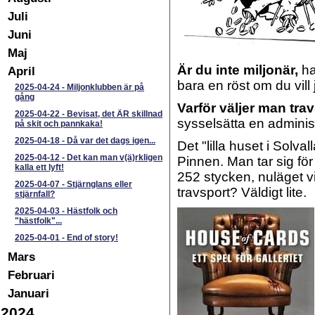
Juli
Juni
Maj
Är du inte miljonär,
ha
April
bara en röst om du vill
2025-04-24
-
Miljonklubben är på
gång
Varför väljer man tra
2025-04-22
-
Bevisat, det ÄR skillnad
sysselsätta en adminis
på skit och pannkaka!
2025-04-18
-
Då var det dags igen...
Det "lilla huset i Solv
2025-04-12
-
Det kan man v(ä)rkligen
Pinnen. Man tar sig fö
kalla ett lyft!
252 stycken, nuläget vi
2025-04-07
-
Stjärnglans eller
travsport? Väldigt lite.
stjärnfall?
2025-04-03
-
Hästfolk och
"hästfolk"...
2025-04-01
-
End of story!
Mars
Februari
Januari
2024