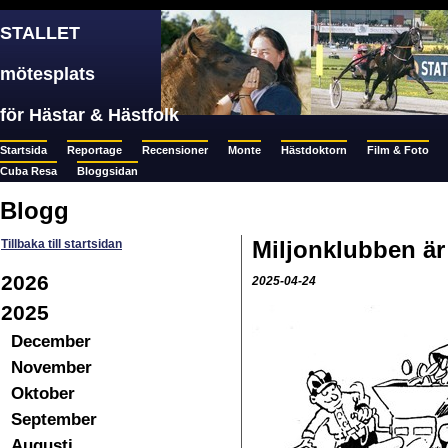
STALLET
mötesplats
för Hästar & Hästfolk
Startsida
Reportage
Recensioner
Monte
Hästdoktorn
Film & Foto
Cuba Resa
Bloggsidan
Blogg
Miljonklubben är
Tillbaka till startsidan
2026
2025-04-24
2025
December
November
Oktober
September
Augusti