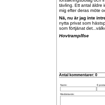
försäkringsbolag och 
tävling. Ett antal äldr
mig efter deras möte oc
Nä, nu är jag inte int
nytta privat som hästsp
som förtjänat det...välk
Hovtramp/Ilse
Antal kommentarer:
0
Namn:
E-posta
Meddelande: