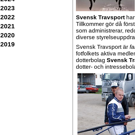
2023
2022
Svensk Travsport
har
Tillkommer gör då först
2021
som administrerar, redov
2020
diverse styrelseuppdrag
2019
Svensk Travsport är
fa
fotfolkets aktiva medle
dotterbolag
Svensk Tr
dotter- och intressebo