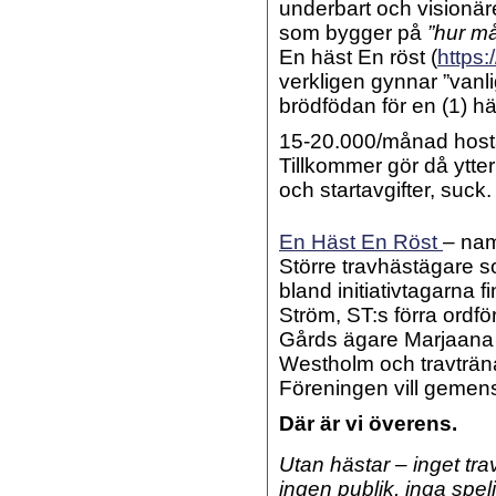
underbart och visionär
som bygger på
”hur m
En häst En röst (
https:
verkligen gynnar ”vanlig
brödfödan för en (1) häs
15-20.000/månad hostar
Tillkommer gör då ytterl
och startavgifter, suck.
En Häst En Röst
– nam
Större travhästägare so
bland initiativtagarna
Ström, ST:s förra ord
Gårds ägare Marjaana 
Westholm och travträna
Föreningen vill gemens
Där är vi överens.
Utan hästar – inget tra
ingen publik, inga spel