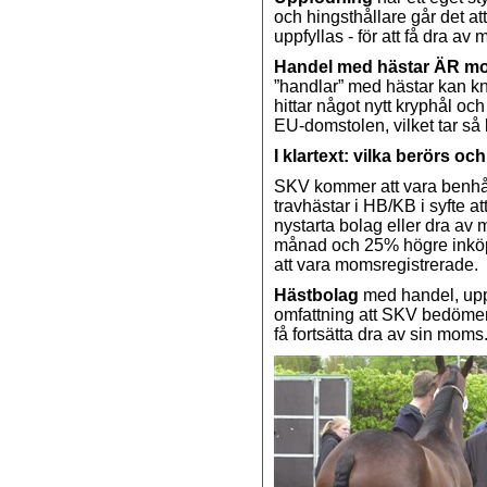
och hingsthållare går det att
uppfyllas - för att få dra av
Handel med hästar ÄR mom
”handlar” med hästar kan k
hittar något nytt kryphål oc
EU-domstolen, vilket tar så 
I klartext: vilka berörs oc
SKV kommer att vara benhå
travhästar i HB/KB i syfte a
nystarta bolag eller dra av
månad och 25% högre inköp
att vara momsregistrerade.
Hästbolag
med handel, uppf
omfattning att SKV bedömer
få fortsätta dra av sin moms