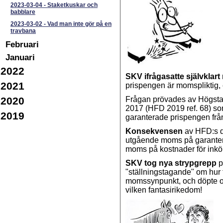
2023-03-04
-
Staketkuskar och
babblare
2023-03-02
-
Vad man inte gör på en
travbana
Februari
Januari
2022
SKV ifrågasatte självklar
2021
prispengen är momspliktig, 
2020
Frågan prövades av Högsta
2017 (HFD 2019 ref. 68) so
2019
garanterade prispengen frå
Konsekvensen
av HFD:s d
utgående moms på garantera
moms på kostnader för inkö
SKV tog nya strypgrepp
p
"ställningstagande" om hur
momssynpunkt, och döpte om 
vilken fantasirikedom!