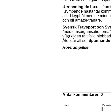
Utrensning de Luxe
, fram
Krympande hästantal kommer 
alltid kryphål men de mindre
och bli amatör-tränare.
Svensk Travsport och Sv
”medlemsorganisationerna” kl
v(ä)rkligen rätt folk inlobb
Återstår att se.
Spännande fo
Hovtramp/Ilse
Antal kommentarer:
0
Namn:
E-posta