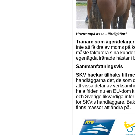
Hovtramp/Lasse - färdigköpt?
Tränare som äger/deläger
inte att få dra av moms på 
måste fakturera sina kunder
egenägda tränade hästar i 
Sammanfattningsvis
SKV backar tillbaks till m
handläggarna det, de som del
att vissa delar av verksamh
hela friden nu en EU-dom ka
och Sverige likvärdiga infö
för SKV:s handläggare. Bako
finns massor att ändra på.