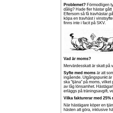
Problemet?
Förmodligen tyc
dålig? Hade fler hästar gått
Eftersom så få travhästar
gå
köpa en travhäst i vinstsyft
finns inte i facit på SKV.
Vad är moms?
Mervärdesskatt är skatt på v
Syfte med moms
är att so
ingående. Utgångspunkt är ska
ska ”tjäna” på moms, vilket 
av låg lönsamhet. Hästägarb
erläggs på träningsavgift, v
Vilka fakturerar med 25
När hästägare köper en tjän
hästen att göra, inklusive h