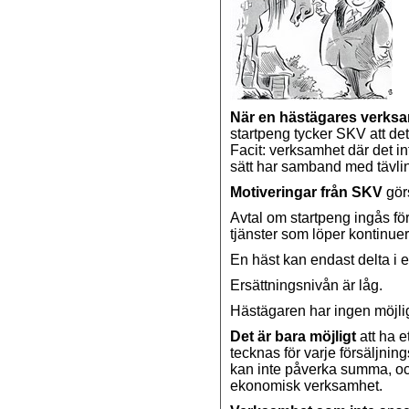
När en hästägares verks
startpeng tycker SKV att de
Facit: verksamhet där det i
sätt har samband med tävli
Motiveringar från SKV
gör
Avtal om startpeng ingås för v
tjänster som löper kontinuerl
En häst kan endast delta i e
Ersättningsnivån är låg.
Hästägaren har ingen möjlig
Det är bara möjligt
att ha e
tecknas för varje försäljning
kan inte påverka summa, och d
ekonomisk verksamhet.