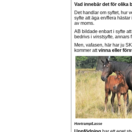
Vad innebär det för olika
Det handlar om syftet, hur 
syfte att äga en/flera hästar
av moms.
AB bildade enbart i syfte at
bedrivs i
vinstsyfte,
annars f
Men, vafasen, här har ju SK
kommer att
vinna eller för
Hovtramp/Lasse
Uppfödning
har ett eget s