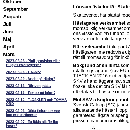
Oktober
Lönsam fisketur för Skat
September
Skatteverket har startat re
Augusti
Hästägares verksamhet
s
Juli
momspliktig verksamhet om
Juni
ens visste vad en rundbal 
Maj
verksamheter inte längre s
April
När verksamhet
inte godk
hästägaren inte redovisa u
Mars
rätt till momsavdrag för ink
2023-03-28
-
Pfuii, provision eller
religiös övertygelse?
Bakgrund är en lunta
som 
(ställningstagande) av EU-
2023-03-26
-
TRAMS!
TJECKIEN 2016 mot en tjecki
2023-03-20
-
Är det på riktigt?
SKV:s handläggare har, stor
2023-03-18
-
Rättvist, nää...
floskel ska det om SKV får
utbetalas till hästar som inte
2023-03-16
-
Tomtar på loftet?
Mot SKV:s krigföring mot 
2023-03-12
-
FLOSKLER och TOMMA
ORD
Svensk Galopp (SG) januari 
alla
startande hästar i lopp. 
2023-03-08
-
Döda fiskar simmar
inte mot strömmen
garanterad lägsta prispeng p
prissumman är momsplikti
2023-03-07
-
Ett jäkla slit för lite
havre!