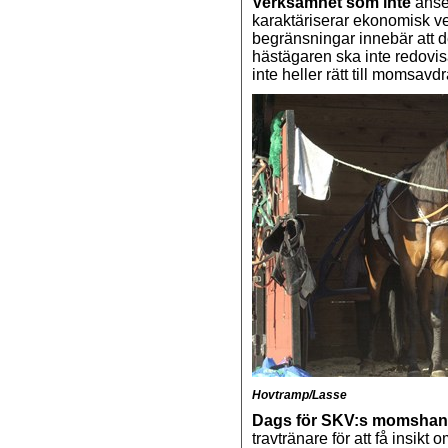
Verksamhet som inte
anses
karaktäriserar ekonomisk ver
begränsningar innebär att de
hästägaren ska inte redov
inte heller rätt till momsav
Hovtramp/Lasse
Dags för SKV:s momshan
travtränare för att få insikt