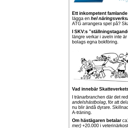
Ett inkompetent famlande
lägga en
hel näringsverk
ATG arrangera spel på? Ska
I SKV:s ”ställningstagand
längre verkar i aveln inte är
bolags egna bokföring.
Vad innebär Skatteverket
I tränarbranchen där det re
andelshästbolag
, för att d
nu blir ändå dyrare. Skillnad
A-träning.
Om hästägaren betalar
ca1
mer)
+20.000 i veterinärkos