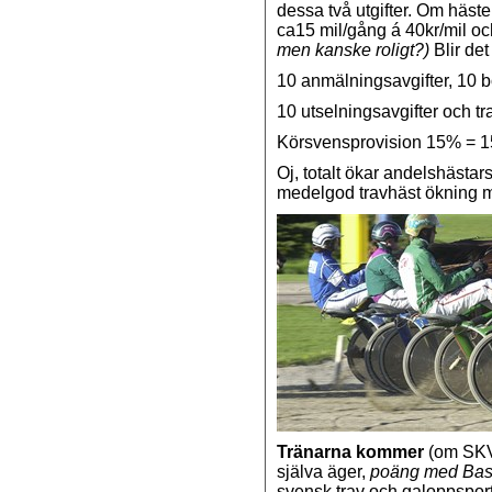
dessa två utgifter. Om hästen
ca15 mil/gång á 40kr/mil och
men kanske roligt?)
Blir de
10 anmälningsavgifter, 10 
10 utselningsavgifter och 
Körsvensprovision 15% = 15
Oj, totalt ökar andelshästar
medelgod travhäst ökning me
Tränarna kommer
(om SKV 
själva äger,
poäng med Bas
svensk trav och galoppspor