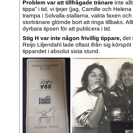
Problem var att tillfrågade tränare
inte all
tippa” i tid, vi tjejer (jag, Camille och Hele
trampa i Solvalla-stallarna, vakta faxen och
stortränare glömde bort att ringa tillbaks. Al
dyrbara tipsen för att publicera i tid.
Stig H var inte någon frivillig tippare,
det 
Reijo Liljendahl lade oftast ifrån sig körspö
tippandet i absolut sista stund.