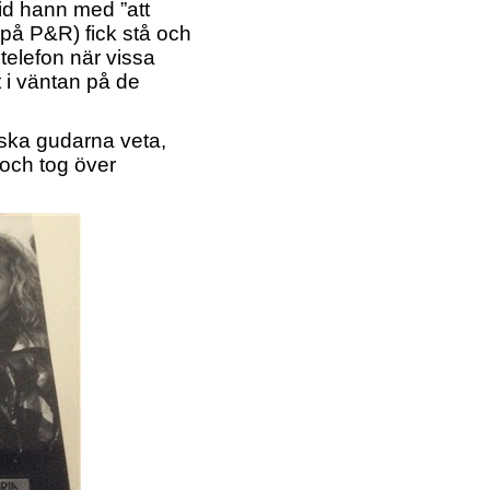
tid hann med ”att
na på P&R) fick stå och
 telefon när vissa
lt i väntan på de
ska gudarna veta,
t och tog över