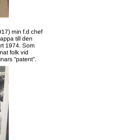
17) min f.d chef
ppa till den
rt 1974. Som
at folk vid
ars ”patent”.