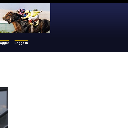
loggar
Logga in