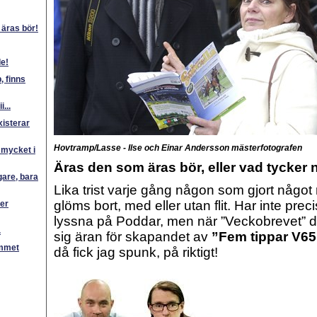
äras bör!
de!
, finns
...
xisterar
Hovtramp/Lasse - Ilse och Einar Andersson mästerfotografen
r mycket i
Äras den som äras bör, eller vad tycker 
gare, bara
Lika trist varje gång någon som gjort något
glöms bort, med eller utan flit. Har inte pre
er
lyssna på Poddar, men när ”Veckobrevet” d
.
sig äran för skapandet av
”Fem tippar V65
ummet
då fick jag spunk, på riktigt!