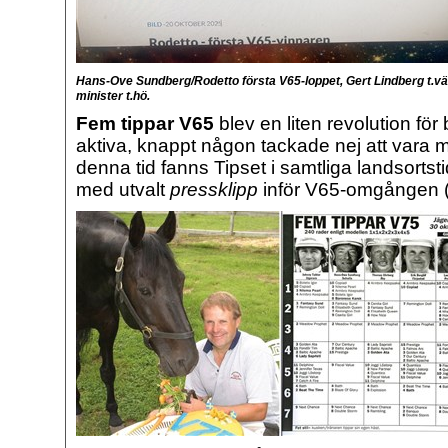
Hans-Ove Sundberg/Rodetto första V65-loppet, Gert Lindberg t.
minister t.hö.
Fem tippar V65
blev en liten revolution fö
aktiva, knappt någon tackade nej att vara m
denna tid fanns Tipset i samtliga landsortst
med utvalt
pressklipp
inför V65-omgången 