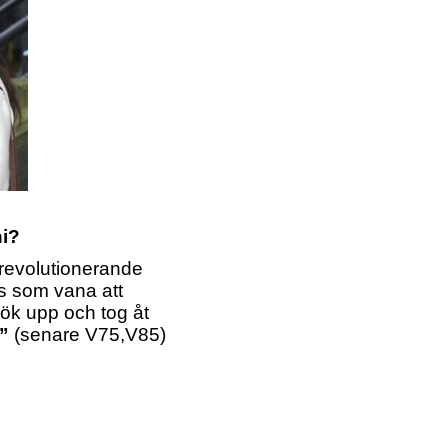
ni?
 revolutionerande
cis som vana att
ök upp och tog åt
”
(senare V75,V85)