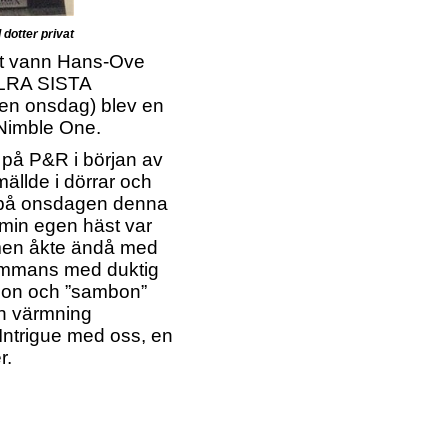
dotter privat
et vann Hans-Ove
LLRA SISTA
n onsdag) blev en
 Nimble One.
på P&R i början av
ällde i dörrar och
k på onsdagen denna
t min egen häst var
, men åkte ändå med
lsammans med duktig
son och ”sambon”
ch värmning
Intrigue med oss, en
r.