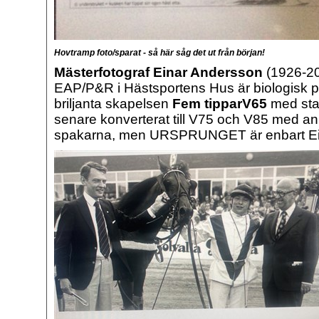
Hovtramp foto/sparat - så här såg det ut från början!
Mästerfotograf Einar Andersson
(1926-20
EAP/P&R i Hästsportens Hus är biologisk pa
briljanta skapelsen
Fem tipparV65
med sta
senare konverterat till V75 och V85 med ann
spakarna, men URSPRUNGET är enbart Ein