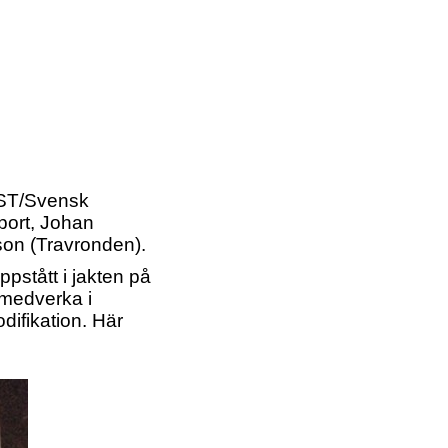
e ST/Svensk
port, Johan
son (Travronden).
pstått i jakten på
t medverka i
ifikation. Här