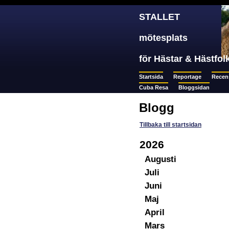
STALLET
mötesplats
för Hästar & Hästfol
Startsida
Reportage
Recen
Cuba Resa
Bloggsidan
Blogg
Tillbaka till startsidan
2026
Augusti
Juli
Juni
Maj
April
Mars