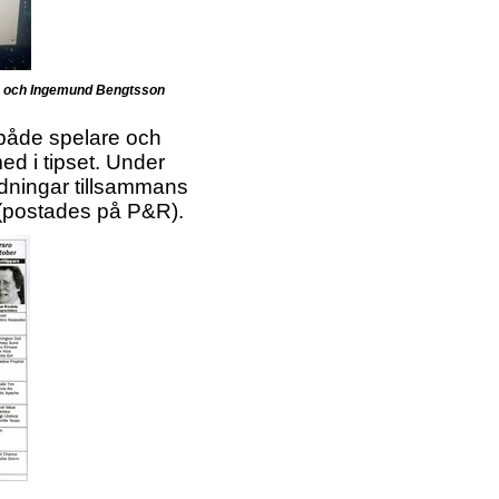
vä och Ingemund Bengtsson
r både spelare och
ed i tipset. Under
idningar tillsammans
(postades på P&R).