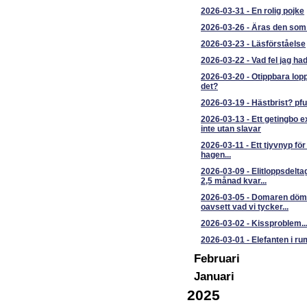
2026-03-31
-
En rolig pojke
2026-03-26
-
Äras den som 
2026-03-23
-
Läsförståelse
2026-03-22
-
Vad fel jag ha
2026-03-20
-
Otippbara lopp
det?
2026-03-19
-
Hästbrist? pfuii
2026-03-13
-
Ett getingbo e
inte utan slavar
2026-03-11
-
Ett tjyvnyp fö
hagen...
2026-03-09
-
Elitloppsdelta
2,5 månad kvar...
2026-03-05
-
Domaren döm
oavsett vad vi tycker...
2026-03-02
-
Kissproblem..
2026-03-01
-
Elefanten i r
Februari
Januari
2025