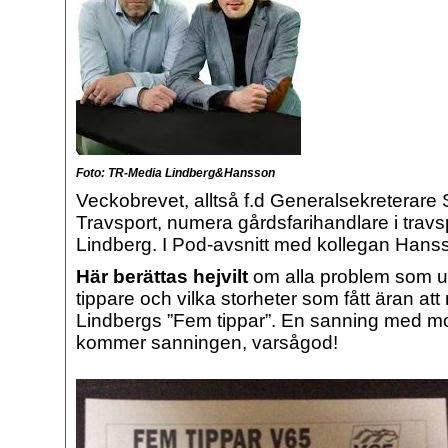
Foto: TR-Media Lindberg&Hansson
Veckobrevet, alltså f.d Generalsekreterar
Travsport, numera gårdsfarihandlare i travs
Lindberg. I Pod-avsnitt med kollegan Hans
Här berättas hejvilt
om alla problem som up
tippare och vilka storheter som fått äran at
Lindbergs ”Fem tippar”. En sanning med mod
kommer sanningen, varsågod!