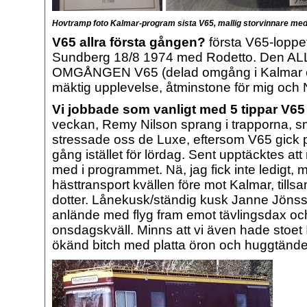
Hovtramp foto Kalmar-program sista V65, mallig storvinnare med 
V65 allra första gången?
första V65-lopp
Sundberg 18/8 1974 med Rodetto. Den A
OMGÅNGEN V65 (delad omgång i Kalmar e
mäktig upplevelse, åtminstone för mig och
Vi jobbade som vanligt med 5 tippar V65
veckan, Remy Nilson sprang i trapporna, sm
stressade oss de Luxe, eftersom V65 gic
gång istället för lördag. Sent upptäcktes at
med i programmet. Nä, jag fick inte ledigt
hästtransport kvällen före mot Kalmar, til
dotter. Lånekusk/ständig kusk Janne Jöns
anlände med flyg fram emot tävlingsdax o
onsdagskväll. Minns att vi även hade stoet 
ökänd bitch med platta öron och huggtände