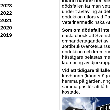
Ibland händer det
, vi
2023
dödsfallen får man veta
under travtävling är de
2022
obduktion utförs vid 
2021
Veterinärmedicinska An
2020
Som om dödsfall inte
2019
nästa chock att Svensk 
omhändertagandet av 
Jordbruksverket/Länssty
obduktion och kremeri
hästägare belastas med
kremering av djurkrop
Vid ett tidigare tillfälle
travbanan (känner ägar
hemma på gården, rin
samma pris för att få 
kostade.