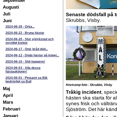
September
Augusti
Juli
Senaste dödsfall på 
Skrubbs, Visby.
Juni
2024-06-29
-
Orka...
2024-06-22
-
Bruna hästar
2024-06-20
-
Stor v(ä)rkstad och
osynligt kontor
2024-06-17
-
Ond, bråd död...
2024-06-12
-
Döda hästar på köpet...
2024-06-10
-
Shit happens!
2024-06-03
-
Alla dessa
hästauktioner!
2024-06-01
-
Pinsamt sa Bill,
bedrövligt sa Bull
Hovtramp foto - Skrubbs, Visby
Maj
Tråkig incident
, speci
April
hästen ska starta för al
Mars
synes frisk och välträ
Februari
Sjöström. Det här kändes
Januari