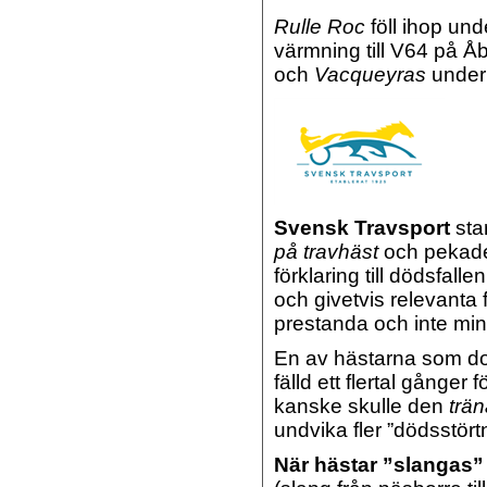
Rulle Roc
föll ihop und
värmning till V64 på Åb
och
Vacqueyras
under
Svensk Travsport
star
på travhäst
och pekade 
förklaring till dödsfall
och givetvis relevanta 
prestanda och inte mins
En av hästarna som do
fälld ett flertal gånger
kanske skulle den
trän
undvika fler ”dödsstört
När hästar ”slangas”