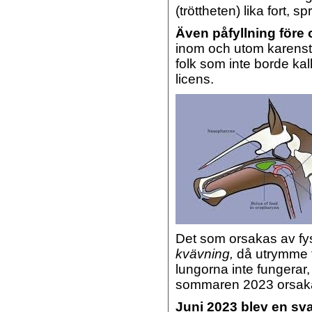
(tröttheten) lika fort, s
Även påfyllning före 
inom och utom karensti
folk som inte borde kall
licens.
Det som orsakas av fys
kvävning,
då utrymme f
lungorna inte fungerar,
sommaren 2023 orsakad
Juni 2023 blev en sv