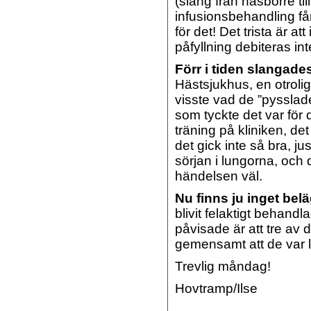
(slang från näsborre t
infusionsbehandling får
för det! Det trista är att 
påfyllning debiteras in
Förr i tiden slangade
Hästsjukhus, en otrolig
visste vad de ”pysslad
som tyckte det var för 
träning på kliniken, de
det gick inte så bra, j
sörjan i lungorna, och
händelsen väl.
Nu finns ju inget bel
blivit felaktigt behand
påvisade är att tre av
gemensamt att de var 
Trevlig måndag!
Hovtramp/Ilse