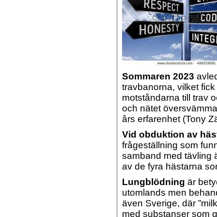
Sommaren 2023
avled
travbanorna, vilket fic
motståndarna till trav 
och nätet översvämma
års erfarenhet (Tony Zä
Vid obduktion av häs
frågeställning som funni
samband med tävling är
av de fyra hästarna so
Lungblödning
är betyd
utomlands men behandli
även Sverige, där ”mil
med substanser som gö