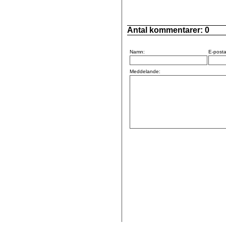
Antal kommentarer:
0
Namn:
E-posta
Meddelande: