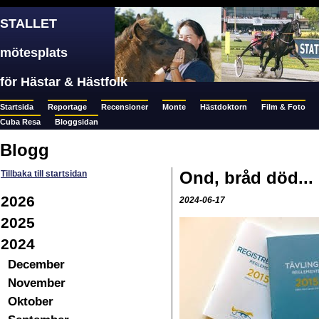
STALLET
mötesplats
för Hästar & Hästfolk
Startsida
Reportage
Recensioner
Monte
Hästdoktorn
Film & Foto
Cuba Resa
Bloggsidan
Blogg
Ond, bråd död...
Tillbaka till startsidan
2026
2024-06-17
2025
2024
December
November
Oktober