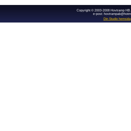
Copyright © 2003-2008 Hovtramp HB Al
e-post: hovtrampab@hotm
Din Studio hemsida