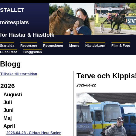
STALLET
mötesplats
för Hästar & Hästfolk
Startsida
Reportage
Recensioner
Monte
Hästdoktorn
Film & Foto
Cuba Resa
Bloggsidan
Blogg
Terve och Kippis
Tillbaka till startsidan
2026
2026-04-22
Augusti
Juli
Juni
Maj
April
2026-04-28
-
Cirkus Heta Stolen