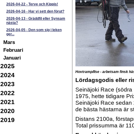
2026-04-22
-
Terve och Kippis!
2026-04-16
-
Har vi sett den förut?
2026-04-13
-
Gräddfil eller Synsam
nästa?
2026-04-05
-
Den som sig i leken
ger...
Mars
Februari
Januari
2025
Hovtramp/Ilse - arbetsam finsk hä
2024
Lördagsgodis eller r
2023
Seinäjoki Race (södra Ö
2022
1975, hette tidigare Pri
2021
Seinäjoki Race sedan 2
de bästa hästarna är s
2020
Distans 2100a, förstapr
2019
Total prissumma är 110