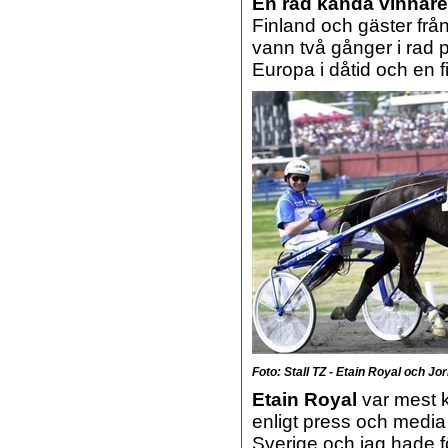
En rad kända vinnare
Finland och gäster frå
vann två gånger i rad p
Europa i dåtid och en f
Foto: Stall TZ - Etain Royal och J
Etain Royal
var mest k
enligt press och media 
Sverige och jag hade 