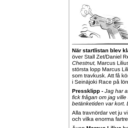
När startlistan blev kl
över Stall Zet/Daniel R
Chestnut,
Marcus Liliu
största lopp Marcus Lil
som travkusk. Att få kö
i Seinäjoki Race på lö
Pressklipp -
Jag har a
fick frågan om jag ville
betänketiden var kort. D
Alla travnördar vet ju v
och vilka enorma fartres