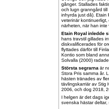
gånger. Stallades fakt
och lugn granngård til
inhyrda just då). Etain
veterinär kontinuerligt,
närheten, när han inte
Etain Royal inledde si
hans travstil gillades 
diskvalificerades för o
flyttades därför till F
Kontio som bland anna
Solvalla (2000) radade
Största segrarna
är n
Stora Pris samma år. 
hästen tränades av flera
tävlingskarriär av Stig
2006, och dog 2018, 2
I helgen är det dags ige
svenska hästar deltar