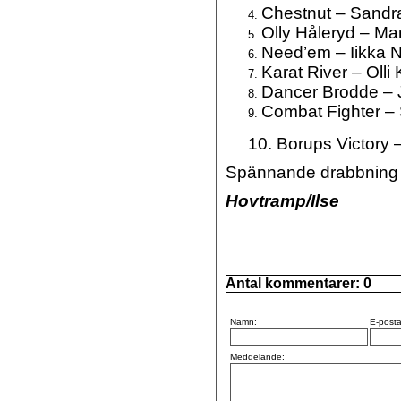
Chestnut – Sandr
Olly Håleryd – Mar
Need’em – Iikka
Karat River – Olli
Dancer Brodde – 
Combat Fighter – 
10. Borups Victory –
Spännande drabbning 
Hovtramp/Ilse
Antal kommentarer:
0
Namn:
E-posta
Meddelande: