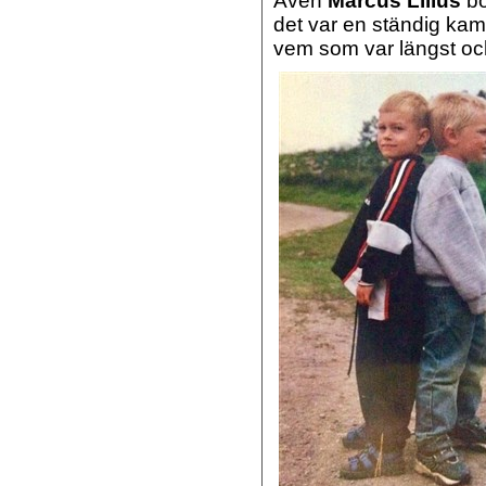
Även
Marcus Lilius
bo
det var en ständig k
vem som var längst och