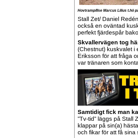
Hovtramp/Ilse Marcus Lilius t.hö 
Stall Zet/ Daniel Redé
också en oväntad kus
perfekt fjärdespår bak
Skvallervägen tog h
(Chestnut) kuskvalet 
Eriksson för att fråga 
var tränaren som konta
Samtidigt fick man k
”Tv-tid” läggs på Stall 
klappar på sin(a) hästa
och fikar för att få sina