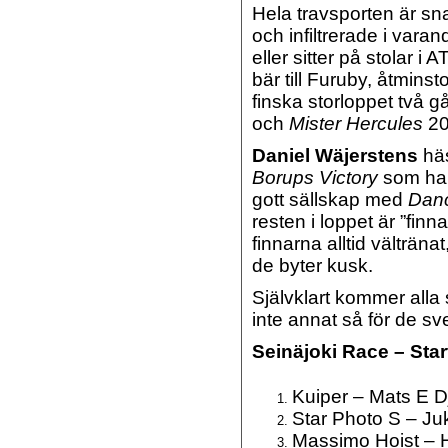
Hela travsporten är sna
och infiltrerade i vara
eller sitter på stolar i
bär till Furuby, åtmins
finska storloppet två 
och
Mister Hercules
20
Daniel Wäjerstens
häs
Borups Victory
som han 
gott sällskap med
Dan
resten i loppet är ”finn
finnarna alltid välträna
de byter kusk.
Självklart kommer alla s
inte annat så för de sv
Seinäjoki Race – Start
Kuiper – Mats E D
Star Photo S – Ju
Massimo Hoist – 