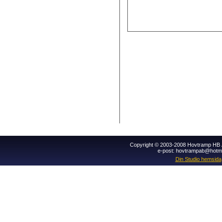
Copyright © 2003-2008 Hovtramp HB Al
e-post: hovtrampab@hotm
Din Studio hemsida