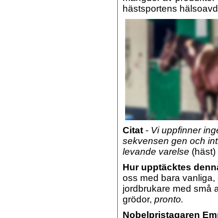
hästsportens hälsoavde
Citat
-
Vi uppfinner inge
sekvensen gen och intr
levande varelse
(häst)
Hur upptäcktes denn
oss med bara vanliga, d
jordbrukare med små ar
grödor,
pronto.
Nobelpristagaren Em