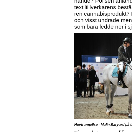
hände? Polisen anlände
textiltillverkarens bes
ren cannabisprodukt? E
och visst undrade men 
som bara ledde ner i 
Hovtramp/Ilse - Malin Baryard på 