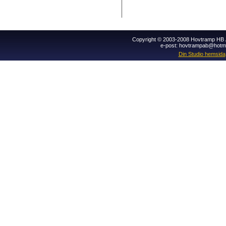
Copyright © 2003-2008 Hovtramp HB Al
e-post: hovtrampab@hotm
Din Studio hemsida