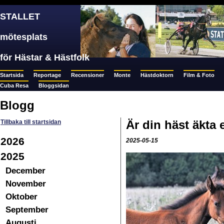
STALLET
mötesplats
för Hästar & Hästfolk
Startsida
Reportage
Recensioner
Monte
Hästdoktorn
Film & Foto
Cuba Resa
Bloggsidan
Blogg
Är din häst äkta
Tillbaka till startsidan
2026
2025-05-15
2025
December
November
Oktober
September
Augusti