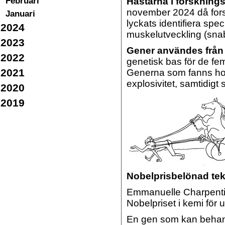
Februari
Hästarna i forsknings
november 2024 då fors
Januari
lyckats identifiera sp
2024
muskelutveckling (sna
2023
Gener användes från 
2022
genetisk bas för de fe
2021
Generna som fanns ho
explosivitet, samtidig
2020
2019
Nobelprisbelönad tek
Emmanuelle Charpentie
Nobelpriset i kemi för
En gen som kan behand