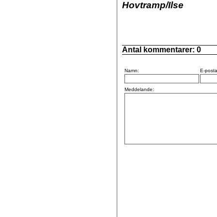
Hovtramp/Ilse
Antal kommentarer:
0
Namn:
E-posta
Meddelande: