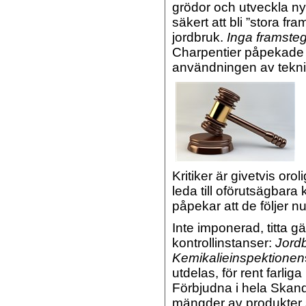
grödor och utveckla ny
säkert att bli ”stora f
jordbruk.
Inga framsteg
Charpentier påpekade v
användningen av teknik
Kritiker är givetvis oro
leda till oförutsägbar
påpekar att de följer 
Inte imponerad, titta 
kontrollinstanser:
Jordb
Kemikalieinspektionen
utdelas, för rent farlig
Förbjudna i hela Skan
mängder av produkter 