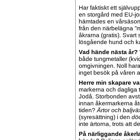
Har faktiskt ett självup
en storgård med EU-jord
hämtades en vårsäsong
från den närbelägna ”
åkrarna (gratis). Svart
lösgående hund och kat
Vad hände nästa år?
både tungmetaller (kvic
omgivningen. Noll hara
inget besök på våren 
Herre min skapare vad
markerna och dagliga t
Jodå. Storbonden avsto
innan åkermarkerna åt
tiden?
Ärtor och baljväx
(syresättning) i den
dö
inte ärtorna, trots att 
På närliggande åker