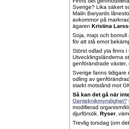
Finns det genmodifier
Sverige? Lika säkert 
Malin Baryards lånest
avkommor på marknaden
ägaren
Kristina Larss
Soja, majs och bomull 
för att stå emot bekä
Störst odlad yta finns 
Utvecklingsländerna stå
genförändrade växter,
Sverige fanns tidiga
odling av genförändra
starkt motstånd mot G
Så kan det gå när int
Genteknikmyndighet?
modifierad organism/kl
djurförsök.
Ryser
, vär
Trevlig torsdag (om det