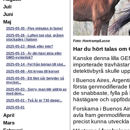
Juli
Juni
Maj
2025-05-30
-
Five minutes in fame!
2025-05-26
-
Luften tog slut, gråten
stockades i halsen
Foto: Hovtramp/Lasse
2025-05-23
-
Blod, eller inte?
Har du hört talas om
2025-05-15
-
Är din häst äkta eller
Kanske denna lilla GE
GMO-syntetisk?
importerade travhästar
2025-05-14
-
Fel från början till slut...
detektivbyrå skulle upp
2025-05-08
-
Att krypa till korset
2025-05-05
-
Ett litet sår betyder så
I Buenos Aires, Argent
mycket...
första genmodifierade 
2025-05-03
-
Sorry, man blir aldrig av
de snabbaste, fylla på
med dem...
hästägare och uppfödar
2025-05-01
-
Två år är 730 dagar...
2025-05-01
Forskarna i Buenos Aire
avla fram
genmodifiera
April
precist kunna utveckla 
Mars