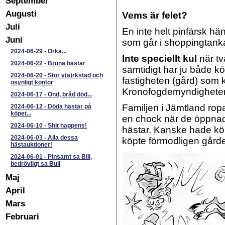
September
Augusti
Vems är felet?
Juli
En inte helt pinfärsk hä
Juni
som går i shoppingtanka
2024-06-29
-
Orka...
Inte speciellt kul
när tv
2024-06-22
-
Bruna hästar
samtidigt har ju både kö
2024-06-20
-
Stor v(ä)rkstad och
fastigheten (gård) som 
osynligt kontor
Kronofogdemyndighete
2024-06-17
-
Ond, bråd död...
Familjen i Jämtland rop
2024-06-12
-
Döda hästar på
köpet...
en chock när de öppnade
2024-06-10
-
Shit happens!
hästar. Kanske hade köp
2024-06-03
-
Alla dessa
köpte förmodligen gården p
hästauktioner!
2024-06-01
-
Pinsamt sa Bill,
bedrövligt sa Bull
Maj
April
Mars
Februari