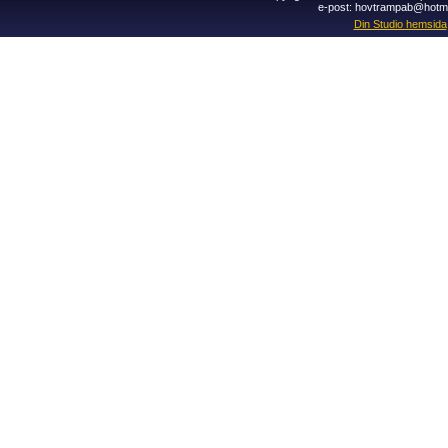
e-post: hovtrampab@hotm
Din Studio hemsida