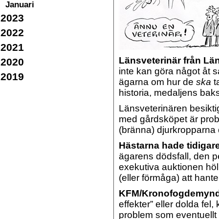
Januari
2023
2022
2021
Länsveterinär från Lä
2020
inte kan göra något åt 
2019
ägarna om hur de
ska
t
historia, medaljens baks
Länsveterinären besikt
med gårdsköpet är probl
(bränna) djurkropparna
Hästarna hade tidigare
ägarens dödsfall, den p
exekutiva auktionen höll
(eller förmåga) att hant
KFM/Kronofogdemynd
effekter” eller dolda fe
problem som eventuellt f