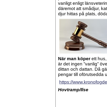
vanligt enligt länsveter
däremot att smådjur, katt
djur hittas på plats, död
När man köper
ett hus,
är det ingen ”vanlig” ö
dittan och dattan. Då gäl
pengar till oförutsedda ut
https://www.kronofogd
Hovtramp/Ilse