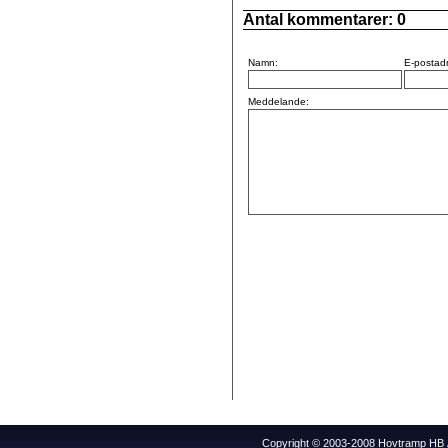
Antal kommentarer:
0
Namn:
E-postad
Meddelande:
Copyright © 2003-2008 Hovtramp HB Al