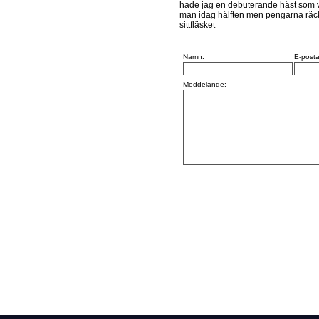
hade jag en debuterande häst som van
man idag hälften men pengarna räcker
sittfläsket
Namn:
E-posta
Meddelande: