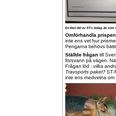
En liten del av ST:s bolag, de som
Omförhandla prispen
inte ens vet hur prisme
Pengarna behövs bättr
Ställde frågan
till Sve
försvann på vägen. Nä,
Frågan löd :
vilka andr
Travsports paket?
ST-f
inte ens medvetna om