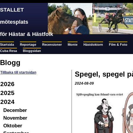
STALLET
mötesplats
för Hästar & Hästfolk
Startsida
Reportage
Recensioner
Monte
Hästdoktorn
Film & Foto
Cuba Resa
Bloggsidan
Blogg
Spegel, spegel p
Tillbaka till startsidan
2026
2024-08-09
2025
2024
December
November
Oktober