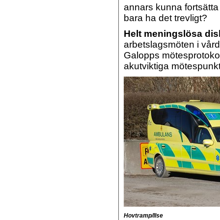
annars kunna fortsätt
bara ha det trevligt?
Helt meningslösa di
arbetslagsmöten i vår
Galopps mötesprotokoll,
akutviktiga mötespunk
Hovtramp/Ilse