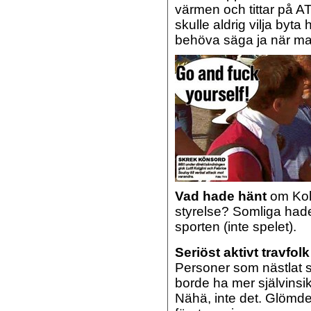
värmen och tittar på A
skulle aldrig vilja byta
behöva säga ja när ma
Vad hade hänt
om Kolgj
styrelse?
Somliga hade
sporten (inte spelet).
Seriöst aktivt travfolk
Personer som nästlat si
borde ha mer självinsi
Nähä, inte det. Glömde 