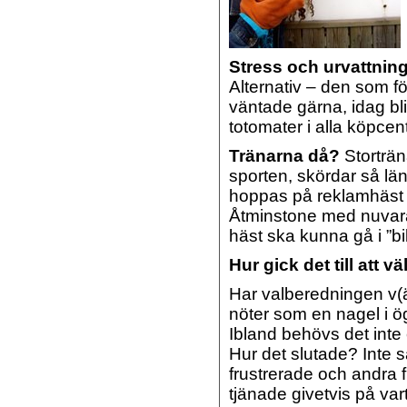
Stress och urvattnin
Alternativ – den som f
väntade gärna, idag bl
totomater i alla köpcen
Tränarna då?
Storträna
sporten, skördar så län
hoppas på reklamhäst o
Åtminstone med nuvara
häst ska kunna gå i ”bi
Hur gick det till att
Har valberedningen v(ä)
nöter som en nagel i ög
Ibland behövs det inte 
Hur det slutade? Inte 
frustrerade och andra 
tjänade givetvis på va