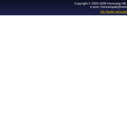
Copyright © 2003-2008 Hovtramp HB Al
e-post: hovtrampab@hotm
Din Studio hemsida