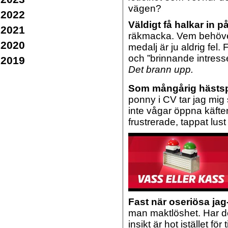
vägen?
2022
Väldigt få halkar in p
2021
räkmacka. Vem behöver 
2020
medalj är ju aldrig fel.
och ”brinnande intress
2019
Det brann upp.
Som mångårig hästsp
ponny i CV tar jag mig 
inte vågar öppna käfte
frustrerade, tappat lus
Fast när oseriösa jag
man maktlöshet. Har d
insikt är hot istället fö