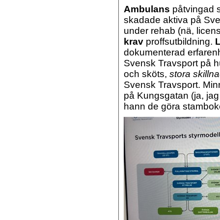
Ambulans
påtvingad s
skadade aktiva på Sve
under rehab (nä, licen
krav
proffsutbildning.
L
dokumenterad erfaren
Svensk Travsport på hu
och sköts,
stora skillna
Svensk Travsport. Minn
på Kungsgatan (ja, ja
hann de göra stambok