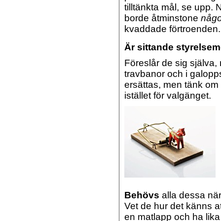
tilltänkta mål, se upp.
borde åtminstone
någ
kvaddade förtroenden.
Är sittande styrelse
Föreslår de sig själva
travbanor och i galopp
ersättas, men tänk om
istället för valgänget.
Behövs
alla dessa nä
Vet de hur det känns a
en matlapp och ha lika