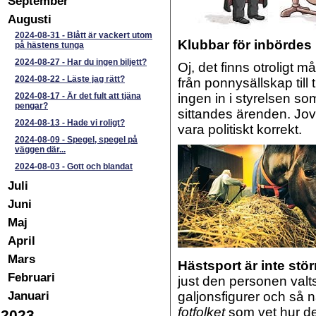
September
Augusti
2024-08-31
-
Blått är vackert utom
Klubbar för inbördes
på hästens tunga
2024-08-27
-
Har du ingen biljett?
Oj, det finns otroligt 
2024-08-22
-
Läste jag rätt?
från ponnysällskap ti
2024-08-17
-
Är det fult att tjäna
ingen in i styrelsen so
pengar?
sittandes ärenden. Jovi
2024-08-13
-
Hade vi roligt?
vara politiskt korrekt.
2024-08-09
-
Spegel, spegel på
väggen där...
2024-08-03
-
Gott och blandat
Juli
Juni
Maj
April
Mars
Hästsport är inte stör
Februari
just den personen valts
Januari
galjonsfigurer och så nå
fotfolket
som vet hur det
2023