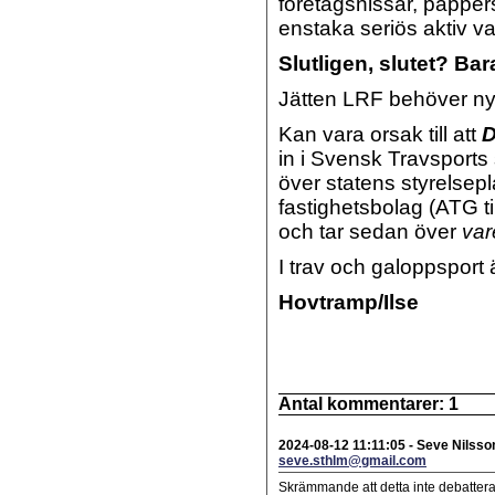
företagsnissar, pappe
enstaka seriös aktiv va
Slutligen, slutet? Ba
Jätten LRF behöver ny
Kan vara orsak till att
D
in i Svensk Travsports
över statens styrelsepl
fastighetsbolag (ATG
och tar sedan över
var
I trav och galoppsport ä
Hovtramp/Ilse
Antal kommentarer:
1
2024-08-12 11:11:05
-
Seve Nilss
seve.sthlm@gmail.com
Skrämmande att detta inte debatter