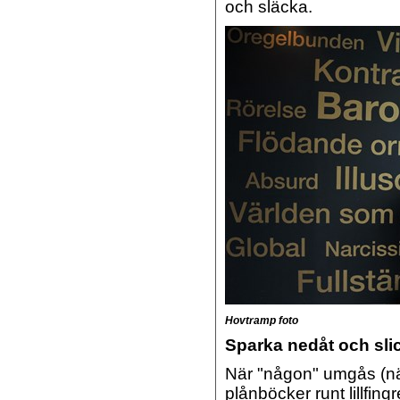
och släcka.
Hovtramp foto
Sparka nedåt och sli
När "någon" umgås (nästl
plånböcker runt lillfin