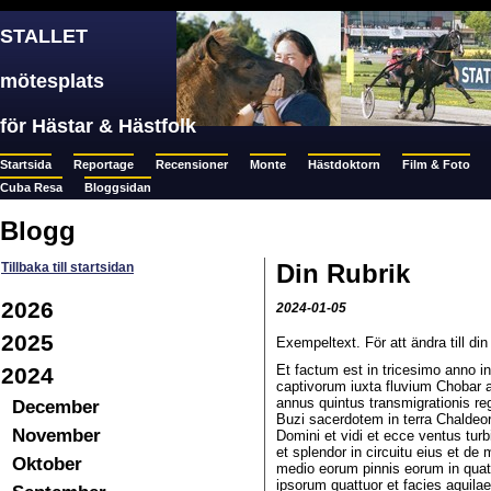
STALLET
mötesplats
för Hästar & Hästfolk
Startsida
Reportage
Recensioner
Monte
Hästdoktorn
Film & Foto
Cuba Resa
Bloggsidan
Blogg
Din Rubrik
Tillbaka till startsidan
2026
2024-01-05
2025
Exempeltext. För att ändra till d
Et factum est in tricesimo anno 
2024
captivorum iuxta fluvium Chobar ap
annus quintus transmigrationis re
December
Buzi sacerdotem in terra Chaldeo
November
Domini et vidi et ecce ventus tur
et splendor in circuitu eius et de 
Oktober
medio eorum pinnis eorum in quattu
ipsorum quattuor et facies aquila