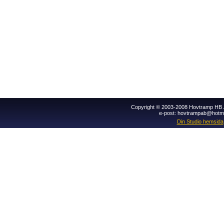
Copyright © 2003-2008 Hovtramp HB Al
e-post: hovtrampab@hotm
Din Studio hemsida