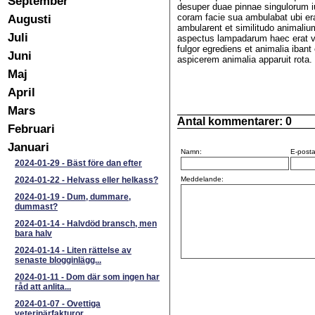
September
desuper duae pinnae singulorum 
Augusti
coram facie sua ambulabat ubi era
ambularent et similitudo animali
Juli
aspectus lampadarum haec erat vi
fulgor egrediens et animalia ibant
Juni
aspicerem animalia apparuit rota.
Maj
April
Mars
Antal kommentarer:
0
Februari
Januari
Namn:
E-posta
2024-01-29
-
Bäst före dan efter
2024-01-22
-
Helvass eller helkass?
Meddelande:
2024-01-19
-
Dum, dummare,
dummast?
2024-01-14
-
Halvdöd bransch, men
bara halv
2024-01-14
-
Liten rättelse av
senaste blogginlägg...
2024-01-11
-
Dom där som ingen har
råd att anlita...
2024-01-07
-
Ovettiga
veterinärfakturor