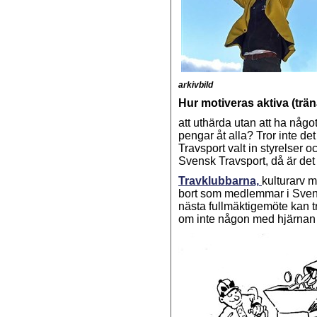
arkivbild
Hur motiveras aktiva (trä
att uthärda utan att ha någo
pengar åt alla? Tror inte d
Travsport valt in styrelser 
Svensk Travsport, då är det
Travklubbarna,
kulturarv m
bort som medlemmar i Svensk
nästa fullmäktigemöte kan t
om inte någon med hjärnan 