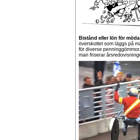
Bistånd eller lön för möd
överskottet som läggs på mä
för diverse penninggömmor
man friserar årsredovisninge