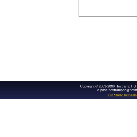
Copyright © 2003-2008 Hovtramp HB Al
e-post: hovtrampab@hotm
Din Studio hemsida