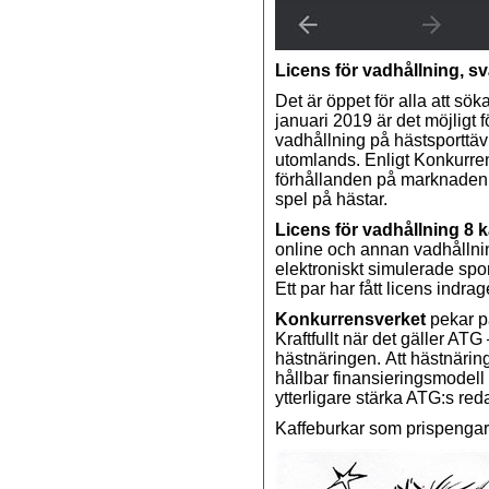
Licens för vadhållning, svå
Det är öppet för alla att sök
januari 2019 är det möjligt 
vadhållning på hästsporttäv
utomlands. Enligt Konkurren
förhållanden på marknaden n
spel på hästar.
Licens för vadhållning 8 
online och annan vadhållni
elektroniskt simulerade spo
Ett par har fått licens indrag
Konkurrensverket
pekar på
Kraftfullt när det gäller ATG 
hästnäringen.
Att hästnärin
hållbar finansieringsmodell 
ytterligare stärka ATG:s re
Kaffeburkar som prispengar ä