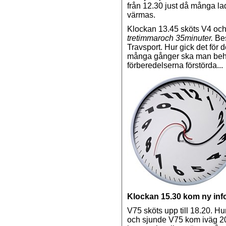
från 12.30 just då många lad
värmas.
Klockan 13.45 sköts V4 och V
tretimmaroch 35minuter.
Bes
Travsport. Hur gick det för
många gånger ska man behöv
förberedelserna förstörda...
Klockan 15.30 kom ny inf
V75 sköts upp till 18.20. 
och sjunde V75 kom iväg 20.1