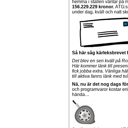
hemma i stallen väntar på 
156.229.229 kronor.
ATG:s 
under dag, kväll och natt sku
Så här såg kärleksbrevet f
Det blev en sen kväll på Rom
Här kommer länk till presen
fick jobba extra. Vänliga h
till aktiva fanns länk med tv
Nä, nu är det nog dags f
och programvaror kostar enlig
hända…