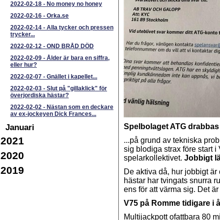
2022-02-18
-
No money no honey
2022-02-16
-
Orka.se
2022-02-14
-
Alla tycker och pressen
trycker...
2022-02-12
-
OND BRÅD DÖD
2022-02-09
-
Ålder är bara en siffra,
eller hur?
2022-02-07
-
Gnället i kapellet...
2022-02-03
-
Slut på "gillaklick" för
överjordiska hästar?
2022-02-02
-
Nästan som en deckare
av ex-jockeyen Dick Frances...
Januari
Spelbolaget ATG drabbas al
2021
...på grund av tekniska prob
sig blodiga strax före start 
2020
spelarkollektivet.
Jobbigt l
2019
De aktiva då, hur jobbigt är 
hästar har tvingats snurra r
ens för att värma sig. Det är
V75 på Romme tidigare i 
Multijackpott ofattbara 80 