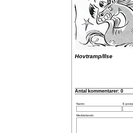
Hovtramp/Ilse
Antal kommentarer:
0
Namn:
E-posta
Meddelande: