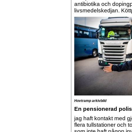
antibiotika och doping
livsmedelskedjan. Kött
Hovtramp arkivbild
En pensionerad polis
jag haft kontakt med gj
flera tullstationer och
som inte haft någon in