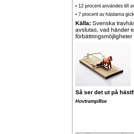
• 12 procent användes till a
• 7 procent av hästarna gick
Källa:
Svenska travhäst
avslutas, vad händer e
förbättringsmöjlighete
Så ser det ut på häst
Hovtramp/Ilse