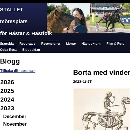
STALLET
mötesplats
för Hästar & Hästfolk
Startsida
Reportage
Recensioner
Monte
Hästdoktorn
Film & Foto
Cuba Resa
Bloggsidan
Blogg
Borta med vinde
Tillbaka till startsidan
2026
2023-02-28
2025
2024
2023
December
November