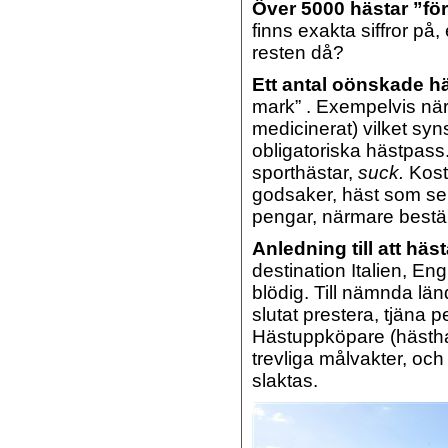
Över 5000 hästar ”för
finns exakta siffror på,
resten då?
Ett antal oönskade h
mark” . Exempelvis när 
medicinerat) vilket syn
obligatoriska hästpas
sporthästar,
suck.
Kostn
godsaker, häst som se
pengar, närmare bestäm
Anledning till att hä
destination Italien, Eng
blödig. Till nämnda l
slutat prestera, tjäna p
Hästuppköpare (hästha
trevliga målvakter, oc
slaktas.