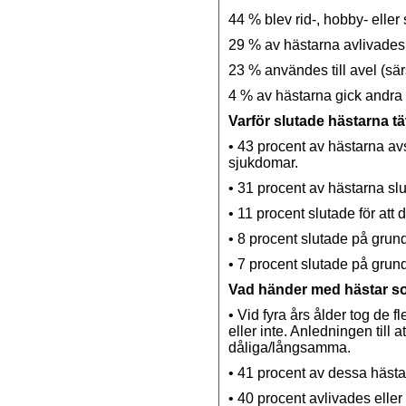
44 % blev rid-, hobby- eller
29 % av hästarna avlivades e
23 % användes till avel (särs
4 % av hästarna gick andra 
Varför slutade hästarna t
• 43 procent av hästarna avs
sjukdomar.
• 31 procent av hästarna slu
• 11 procent slutade för att 
• 8 procent slutade på grund 
• 7 procent slutade på grun
Vad händer med hästar som
• Vid fyra års ålder tog de f
eller inte. Anledningen till at
dåliga/långsamma.
• 41 procent av dessa hästar
• 40 procent avlivades eller