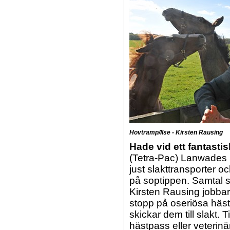
Hovtramp/Ilse - Kirsten Rausing
Hade vid ett fantasti
(Tetra-Pac) Lanwades 
just slakttransporter 
på soptippen. Samtal s
Kirsten Rausing jobbar
stopp på oseriösa häst
skickar dem till slakt. T
hästpass eller veterinä