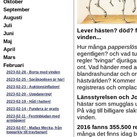
Oktober
September
Augusti
Juli
Lever hästen? död? f
Juni
vinden...
Maj
Hur många
papperslö
April
egentligen? och vad t
Mars
regler ”tvingar” djuräga
Februari
ont. Vad händer med a
2023-02-28
-
Borta med vinden
blandrashundar och ore
2023-02-25
-
Språkpolisen är här!
hästvärlden? Kommer p
registreras och ompla
2023-02-23
-
Auktionsinflation!
2023-02-20
-
Uppdatering!
Länsstyrelsen och J
2023-02-19
-
Håll i hatten!
hästar som smugglas ut 
2023-02-14
-
Fundera är gratis
På väg till billigare s
2023-02-11
-
Festinbjudan med
vinden.
armbågen!
2016 fanns 355.500 r
2023-02-07
-
Mallas Mecka, från
lopparkiv till travbanan!
många det finns idag b