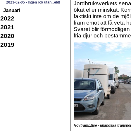
2023-02-05
-
Ingen rök utan...eld!
Jordbruksverkets sena
ökat eller minskat. Korn
Januari
faktiskt inte om de mjöl
2022
fram emot att få veta hu
2021
Svaret blir förmodligen
2020
fria djur och bestämme
2019
Hovtramp/Ilse - utländska transpo